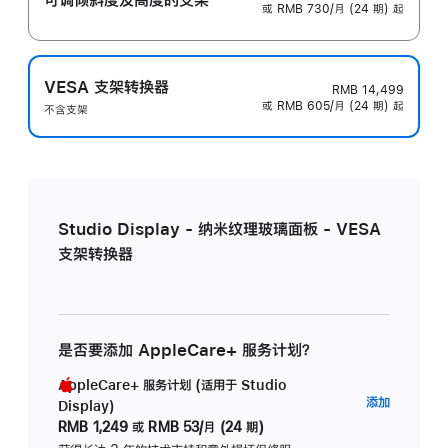
或 RMB 730/月 (24 期) 起
VESA 支架转换器
RMB 14,499
或 RMB 605/月 (24 期) 起
不含支架
Studio Display - 纳米纹理玻璃面板 - VESA
支架转换器
是否要添加 AppleCare+ 服务计划？
AppleCare+ 服务计划 (适用于 Studio
AppleC
添加
Display)
服
RMB 1,249
或
RMB 53/月 (24 期)