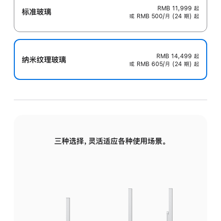
RMB 11,999
起
标准玻璃
或 RMB 500/月 (24 期) 起
RMB 14,499
起
纳米纹理玻璃
或 RMB 605/月 (24 期) 起
三种选择，灵活适应各种使用场景。
标