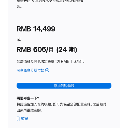
务
获得长达 3 年的技术支持和意外损坏保修服
务。
计
划
(适
RMB 14,499
用
于
或
Studio
RMB 605/月 (24 期)
Display
含增值税及其他法定税费
：约 RMB 1,678
脚
‡。
注
可享免息分期付款
(Studio
Display
-
添加到购物袋
纳
米
需要考虑一下？
纹
将此设备加入你的收藏，即可先保留全部配置选择，之后随时
理
回来再继续选购。
玻
璃
收藏
面