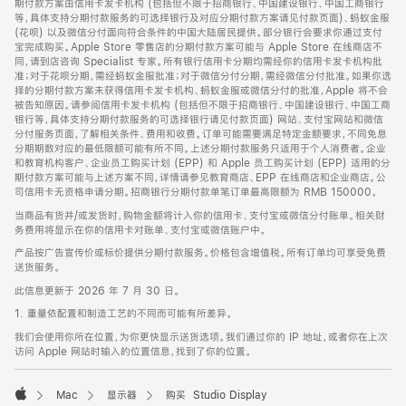
期付款方案由信用卡发卡机构 (包括但不限于招商银行、中国建设银行、中国工商银行
等，具体支持分期付款服务的可选择银行及对应分期付款方案请见付款页面)、蚂蚁金服
(花呗) 以及微信分付面向符合条件的中国大陆居民提供。部分银行会要求你通过支付
宝完成购买。Apple Store 零售店的分期付款方案可能与 Apple Store 在线商店不
同，请到店咨询 Specialist 专家。所有银行信用卡分期均需经你的信用卡发卡机构批
准；对于花呗分期，需经蚂蚁金服批准；对于微信分付分期，需经微信分付批准。如果你选
择的分期付款方案未获得信用卡发卡机构、蚂蚁金服或微信分付的批准，Apple 将不会
被告知原因。请参阅信用卡发卡机构 (包括但不限于招商银行、中国建设银行、中国工商
银行等，具体支持分期付款服务的可选择银行请见付款页面) 网站、支付宝网站和微信
分付服务页面，了解相关条件、费用和收费。订单可能需要满足特定金额要求，不同免息
分期期数对应的最低限额可能有所不同。上述分期付款服务只适用于个人消费者。企业
和教育机构客户、企业员工购买计划 (EPP) 和 Apple 员工购买计划 (EPP) 适用的分
期付款方案可能与上述方案不同，详情请参见教育商店、EPP 在线商店和企业商店。公
司信用卡无资格申请分期。招商银行分期付款单笔订单最高限额为 RMB 150000。
当商品有货并/或发货时，购物金额将计入你的信用卡、支付宝或微信分付账单。相关财
务费用将显示在你的信用卡对账单、支付宝或微信账户中。
产品按广告宣传价或标价提供分期付款服务。价格包含增值税。所有订单均可享受免费
送货服务。
此信息更新于 2026 年 7 月 30 日。
1. 重量依配置和制造工艺的不同而可能有所差异。
我们会使用你所在位置，为你更快显示送货选项。我们通过你的 IP 地址，或者你在上次
访问 Apple 网站时输入的位置信息，找到了你的位置。
Mac
显示器
购买 Studio Display