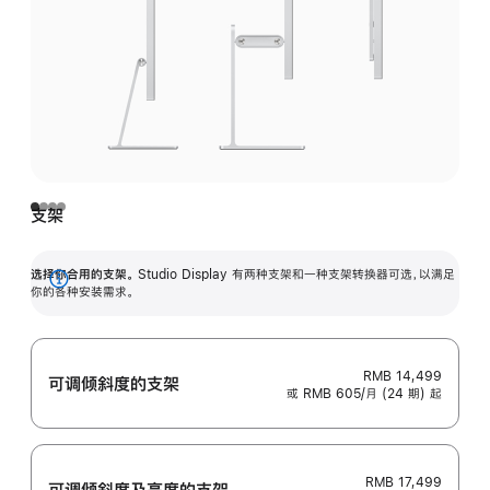
支架
选择你合用的支架。
Studio Display 有两种支架和一种支架转换器可选，以满足
展
你的各种安装需求。
开
RMB 14,499
可调倾斜度的支架
或 RMB 605/月 (24 期) 起
RMB 17,499
可调倾斜度及高‍度的支‍架