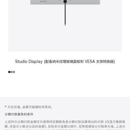
Studio Display (配备纳米纹理玻璃面板和 VESA 支架转换器)
网
脚
‡ 为近似值。金额可能随时间变动。
注
页
分期付款服务的条件
页
上述所示分期付款金额仅为使用特定期数免息分期付款估算得出的示例 (仅显示整数数
脚
额，未显示小数点以后的金额)，实际支付金额以银行、花呗或微信分付账单为准。上述分