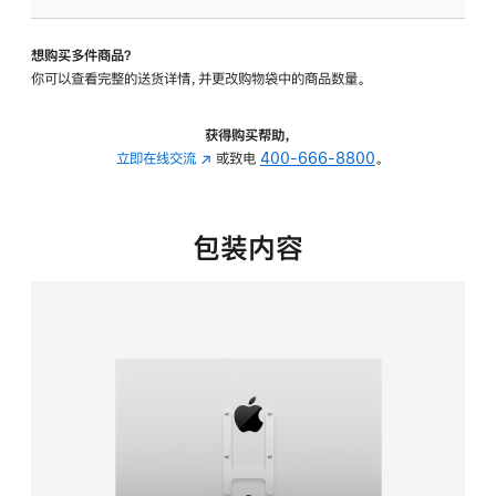
板
-
想购买多件商品？
VESA
你可以查看完整的送货详情，并更改购物袋中的商品数量。
支
架
转
获得购买帮助，
换
立即在线交流
(在
或致电
400-666-8800
。
器
新
的
窗
分
口
包装内容
期
中
付
打
款
开)
选
项)