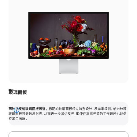
玻璃面板
两种抗反射玻璃面板可选。
标配的玻璃面板经过特别设计，反光率极低。纳米纹理
展
玻璃面板可分散反射光，从而进一步减少反光，即使在高亮光源的工作场所也能保
持出色画质。
开