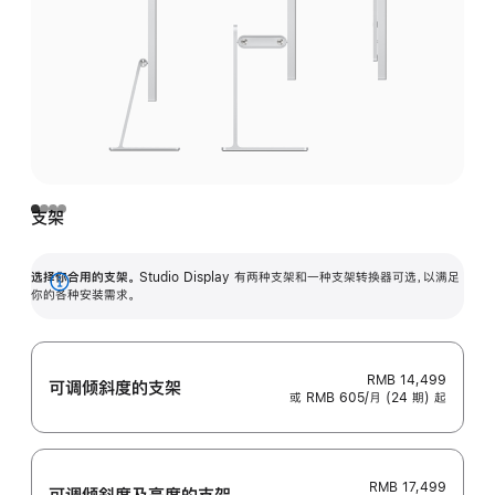
支架
选择你合用的支架。
Studio Display 有两种支架和一种支架转换器可选，以满足
展
你的各种安装需求。
开
RMB 14,499
可调倾斜度的支架
或 RMB 605/月 (24 期) 起
RMB 17,499
可调倾斜度及高‍度的支‍架