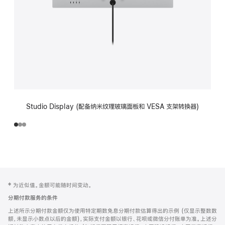
Studio Display (配备纳米纹理玻璃面板和 VESA 支架转换器)
网
脚
‡ 为近似值。金额可能随时间变动。
注
页
分期付款服务的条件
页
上述所示分期付款金额仅为使用特定期数免息分期付款估算得出的示例 (仅显示整数数
脚
额，未显示小数点以后的金额)，实际支付金额以银行、花呗或微信分付账单为准。上述分