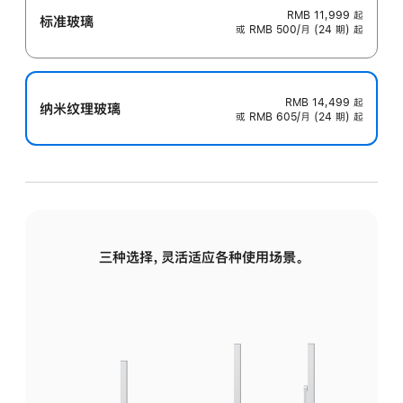
RMB 11,999
起
标准玻璃
或 RMB 500/月 (24 期) 起
RMB 14,499
起
纳米纹理玻璃
或 RMB 605/月 (24 期) 起
三种选择，灵活适应各种使用场景。
标