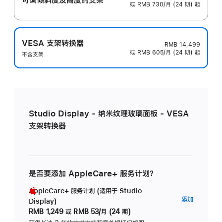
或 RMB 730/月 (24 期) 起
VESA 支架转换器
RMB 14,499
或 RMB 605/月 (24 期) 起
不含支架
Studio Display - 纳米纹理玻璃面板 - VESA
支架转换器
是否要添加 AppleCare+ 服务计划？
AppleCare+ 服务计划 (适用于 Studio
AppleC
添加
Display)
服
RMB 1,249
或
RMB 53/月 (24 期)