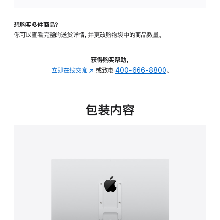
板
-
想购买多件商品？
VESA
你可以查看完整的送货详情，并更改购物袋中的商品数量。
支
架
转
获得购买帮助，
换
立即在线交流
(在
或致电
400-666-8800
。
器
新
的
窗
分
口
包装内容
期
中
付
打
款
开)
选
项)