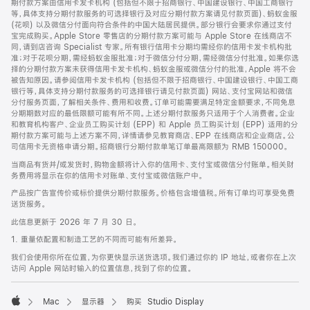
期付款方案由信用卡发卡机构 (包括但不限于招商银行、中国建设银行、中国工商银行
等，具体支持分期付款服务的可选择银行及对应分期付款方案请见付款页面)、蚂蚁金服
(花呗) 以及微信分付面向符合条件的中国大陆居民提供。部分银行会要求你通过支付
宝完成购买。Apple Store 零售店的分期付款方案可能与 Apple Store 在线商店不
同，请到店咨询 Specialist 专家。所有银行信用卡分期均需经你的信用卡发卡机构批
准；对于花呗分期，需经蚂蚁金服批准；对于微信分付分期，需经微信分付批准。如果你选
择的分期付款方案未获得信用卡发卡机构、蚂蚁金服或微信分付的批准，Apple 将不会
被告知原因。请参阅信用卡发卡机构 (包括但不限于招商银行、中国建设银行、中国工商
银行等，具体支持分期付款服务的可选择银行请见付款页面) 网站、支付宝网站和微信
分付服务页面，了解相关条件、费用和收费。订单可能需要满足特定金额要求，不同免息
分期期数对应的最低限额可能有所不同。上述分期付款服务只适用于个人消费者。企业
和教育机构客户、企业员工购买计划 (EPP) 和 Apple 员工购买计划 (EPP) 适用的分
期付款方案可能与上述方案不同，详情请参见教育商店、EPP 在线商店和企业商店。公
司信用卡无资格申请分期。招商银行分期付款单笔订单最高限额为 RMB 150000。
当商品有货并/或发货时，购物金额将计入你的信用卡、支付宝或微信分付账单。相关财
务费用将显示在你的信用卡对账单、支付宝或微信账户中。
产品按广告宣传价或标价提供分期付款服务。价格包含增值税。所有订单均可享受免费
送货服务。
此信息更新于 2026 年 7 月 30 日。
1. 重量依配置和制造工艺的不同而可能有所差异。
我们会使用你所在位置，为你更快显示送货选项。我们通过你的 IP 地址，或者你在上次
访问 Apple 网站时输入的位置信息，找到了你的位置。
Mac
显示器
购买 Studio Display