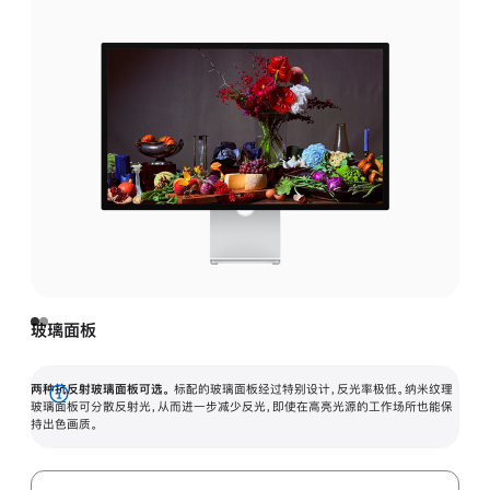
玻璃面板
两种抗反射玻璃面板可选。
标配的玻璃面板经过特别设计，反光率极低。纳米纹理
展
玻璃面板可分散反射光，从而进一步减少反光，即使在高亮光源的工作场所也能保
持出色画质。
开