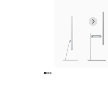
上
下
一
一
张
张
图
图
库
库
图
图
片
片
-
-
支
支
架
架