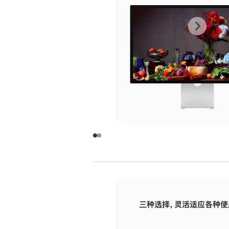
上
下
一
一
张
张
图
图
库
库
图
图
片
片
-
-
玻
玻
璃
璃
三种选择，灵活适应各种使
面
面
板
板