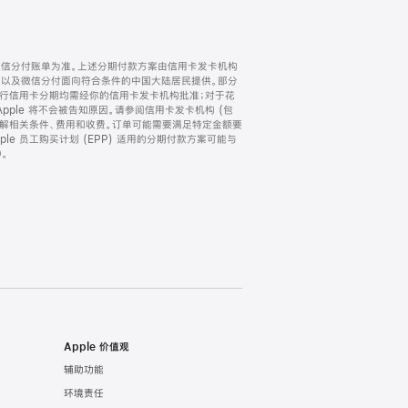
微信分付账单为准。上述分期付款方案由信用卡发卡机构
) 以及微信分付面向符合条件的中国大陆居民提供。部分
家。所有银行信用卡分期均需经你的信用卡发卡机构批准；对于花
ple 将不会被告知原因。请参阅信用卡发卡机构 (包
了解相关条件、费用和收费。订单可能需要满足特定金额要
e 员工购买计划 (EPP) 适用的分期付款方案可能与
。
Apple 价值观
辅助功能
环境责任