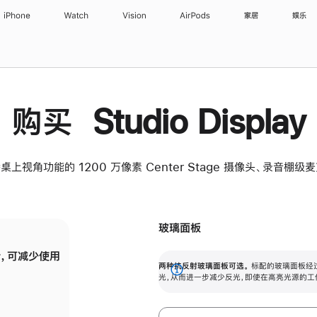
iPhone
Watch
Vision
AirPods
家居
娱乐
购买 Studio Display
桌上视角功能的 1200 万像素 Center Stage 摄像头、录音棚
玻璃面板
，可减少使用
纳米纹理玻璃面板可进一步减少反光，即使在
两种抗反射玻璃面板可选。
标配的玻璃面板经
。
有高亮光源的场所使用，也能保持出色画质。
展
光，从而进一步减少反光，即使在高亮光源的工
开