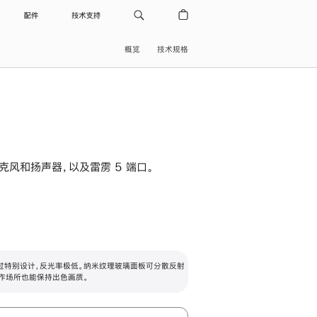
配件
技术支持
概览
技术规格
级麦克风和扬声器，以及雷雳 5 端口。
过特别设计，反光率极低。纳米纹理玻璃面板可分散反射
作场所也能保持出色画质。