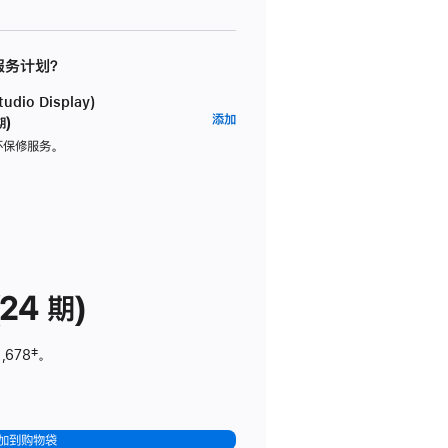
 服务计划？
dio Display)
AppleCare+
添加
期)
服
坏保修服务。
务
计
划
(适
用
于
24 期)
Studio
Display)
,678
脚
‡。
注
加到购物袋