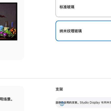
标准玻璃
纳米纹理玻璃
支架
用场景。
标配可调倾斜度的支架，提供 30 度的倾斜度
选
选择你合用的支架。
Studio Display
调节范围。
展