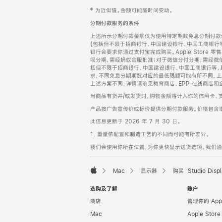
网
脚
‡ 为近似值。金额可能随时间变动。
注
页
分期付款服务的条件
页
上述所示分期付款金额仅为使用特定期数免息分期付款估
脚
(包括但不限于招商银行、中国建设银行、中国工商银行
银行会要求你通过支付宝完成购买。Apple Store 零
呗分期，需经蚂蚁金服批准；对于微信分付分期，需经微信
括但不限于招商银行、中国建设银行、中国工商银行等，
求，不同免息分期期数对应的最低限额可能有所不同。上述分
上述方案不同，详情请参见教育商店、EPP 在线商店和
当商品有货并/或发货时，购物金额将计入你的信用卡、
产品按广告宣传价或标价提供分期付款服务。价格包含
此信息更新于 2026 年 7 月 30 日。
1. 重量依配置和制造工艺的不同而可能有所差异。
我们会使用你所在位置，为你更快显示送货选项。我们通过你
Mac
显示器
购买 Studio Displ
Apple
选购及了解
账户
商店
管理你的 App
Mac
Apple Stor