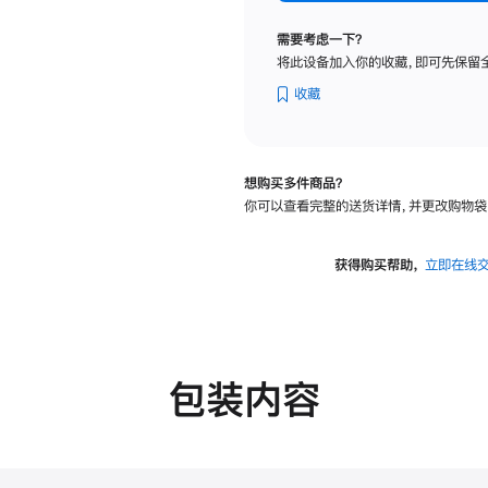
纳
米
需要考虑一下？
纹
将此设备加入你的收藏，即可先保留
理
玻
收藏
璃
面
板
想购买多件商品？
-
你可以查看完整的送货详情，并更改购物袋
VESA
支
架
获得购买帮助，
立即在线
转
换
器
的
分
包装内容
期
付
款
选
项)