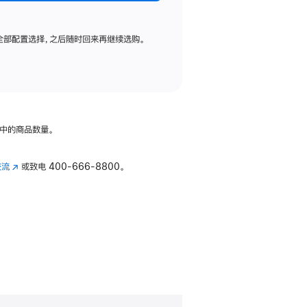
全部配置选择，之后随时回来再继续选购。
中的商品数量。
交流
(在
或致电
400-666-8800。
新
窗
口
中
打
开)