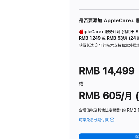
是否要添加 AppleCare+
AppleCare+ 服务计划 (适用于 Stu
RMB 1,249
或
RMB 53/月 (24 
获得长达 3 年的技术支持和意外损
RMB 14,499
或
RMB 605/月 (
含增值税及其他法定税费
：约 RMB 1
可享免息分期付款
(Studio
Display
-
添