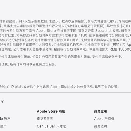
算得出的示例 (仅显示整数数额，未显示小数点以后的金额)，实际支付金额以银行、花呗或
等，具体支持分期付款服务的可选择银行及对应分期付款方案请见付款页面)、蚂蚁金服 (花呗
售店的分期付款方案可能与 Apple Store 在线商店不同，请到店咨询 Specialist 专
分付批准。如果你选择的分期付款方案未获得信用卡发卡机构、蚂蚁金服或微信分付的批准，Ap
具体支持分期付款服务的可选择银行请见付款页面) 网站、支付宝网站和微信分付服务页面，
期付款服务只适用于个人消费者。企业和教育机构客户、企业员工购买计划 (EPP) 和 Appl
企业商店。公司信用卡无资格申请分期。招商银行分期付款单笔订单最高限额为 RMB 150000
支付宝或微信分付账单。相关财务费用将显示在你的信用卡对账单、支付宝或微信账户中。
增值税。所有订单均可享受免费送货服务。
的 IP 地址，或者你在上次访问 Apple 网站时输入的位置信息，找到了你的位置。
ay
Apple Store 商店
商务应用
le 账户
查找零售店
Apple 与商务
e 账户
Genius Bar 天才吧
商务选购