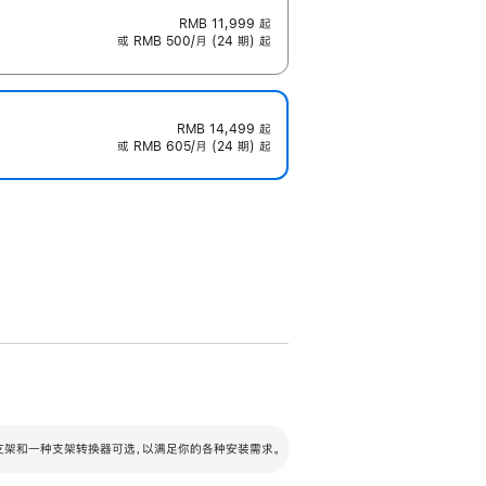
RMB 11,999
起
或 RMB 500/月 (24 期) 起
RMB 14,499
起
或 RMB 605/月 (24 期) 起
配可调倾斜度及高度的支架，额外增加 105
VESA 支架转换器
 有两种支架和一种支架转换器可选，以满足你的各种安装需求。
毫米的高度调节范围。
容的支架 (未随附)