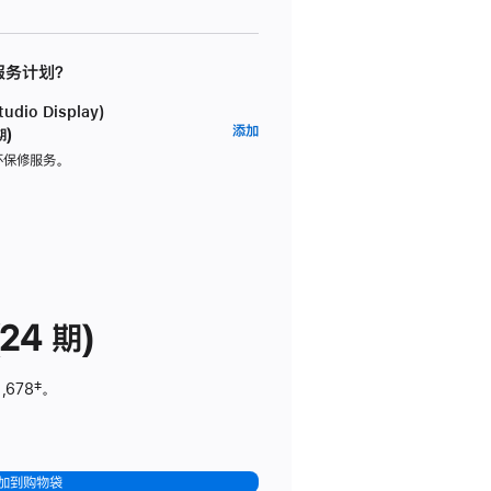
 服务计划？
dio Display)
AppleCare+
添加
期)
服
坏保修服务。
务
计
划
(适
用
于
24 期)
Studio
Display)
,678
脚
‡。
注
加到购物袋