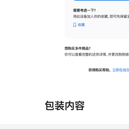
纳
米
需要考虑一下？
纹
将此设备加入你的收藏，即可先保留
理
玻
收藏
璃
面
板
想购买多件商品？
-
你可以查看完整的送货详情，并更改购物袋
VESA
支
架
获得购买帮助，
立即在线
转
换
器
的
分
包装内容
期
付
款
选
项)