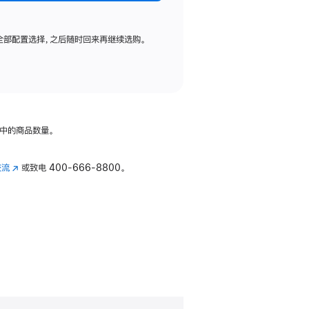
全部配置选择，之后随时回来再继续选购。
中的商品数量。
交流
(在
或致电
400-666-8800。
新
窗
口
中
打
开)