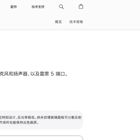
配件
技术支持
概览
技术规格
级麦克风和扬声器，以及雷雳 5 端口。
过特别设计，反光率极低。纳米纹理玻璃面板可分散反射
作场所也能保持出色画质。