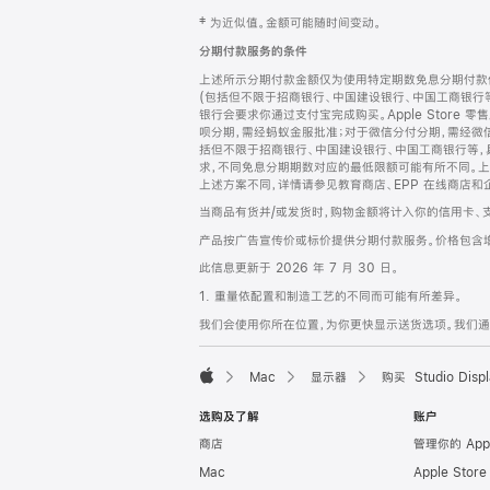
网
脚
‡ 为近似值。金额可能随时间变动。
注
页
分期付款服务的条件
页
上述所示分期付款金额仅为使用特定期数免息分期付款估
脚
(包括但不限于招商银行、中国建设银行、中国工商银行
银行会要求你通过支付宝完成购买。Apple Store 零
呗分期，需经蚂蚁金服批准；对于微信分付分期，需经微信
括但不限于招商银行、中国建设银行、中国工商银行等，
求，不同免息分期期数对应的最低限额可能有所不同。上述分
上述方案不同，详情请参见教育商店、EPP 在线商店和
当商品有货并/或发货时，购物金额将计入你的信用卡、
产品按广告宣传价或标价提供分期付款服务。价格包含
此信息更新于 2026 年 7 月 30 日。
1. 重量依配置和制造工艺的不同而可能有所差异。
我们会使用你所在位置，为你更快显示送货选项。我们通过你
Mac
显示器
购买 Studio Displ
Apple
选购及了解
账户
商店
管理你的 App
Mac
Apple Stor