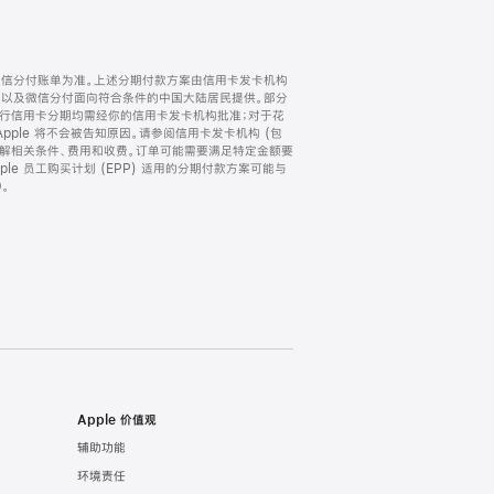
微信分付账单为准。上述分期付款方案由信用卡发卡机构
) 以及微信分付面向符合条件的中国大陆居民提供。部分
家。所有银行信用卡分期均需经你的信用卡发卡机构批准；对于花
ple 将不会被告知原因。请参阅信用卡发卡机构 (包
了解相关条件、费用和收费。订单可能需要满足特定金额要
e 员工购买计划 (EPP) 适用的分期付款方案可能与
。
Apple 价值观
辅助功能
环境责任