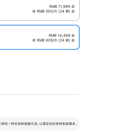
RMB 11,999
起
或 RMB 500/月 (24 期) 起
RMB 14,499
起
或 RMB 605/月 (24 期) 起
配可调倾斜度及高度的支架，额外增加 105
VESA 支架转换器
 有两种支架和一种支架转换器可选，以满足你的各种安装需求。
毫米的高度调节范围。
容的支架 (未随附)