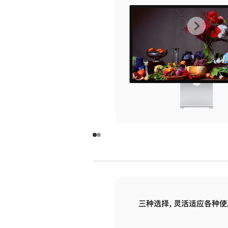
上
下
一
一
张
张
图
图
库
库
图
图
片
片
-
-
玻
玻
璃
璃
三种选择，灵活适应各种使
面
面
板
板