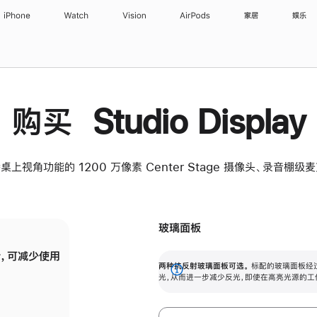
iPhone
Watch
Vision
AirPods
家居
娱乐
购买 Studio Display
桌上视角功能的 1200 万像素 Center Stage 摄像头、录音棚
玻璃面板
，可减少使用
纳米纹理玻璃面板可进一步减少反光，即使在
两种抗反射玻璃面板可选。
标配的玻璃面板经
。
有高亮光源的场所使用，也能保持出色画质。
展
光，从而进一步减少反光，即使在高亮光源的工
开