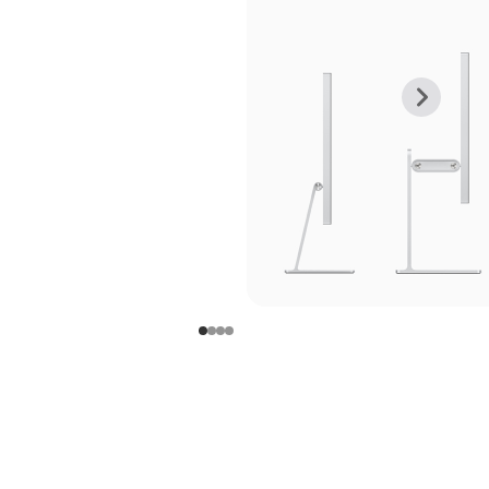
上
下
一
一
张
张
图
图
库
库
图
图
片
片
-
-
支
支
架
架