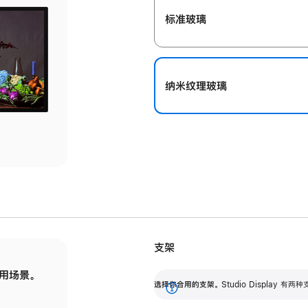
标准玻璃
纳米纹理玻璃
支架
用场景。
标配可调倾斜度的支架，提供 30 度的倾斜度
选
选择你合用的支架。
Studio Display
调节范围。
展