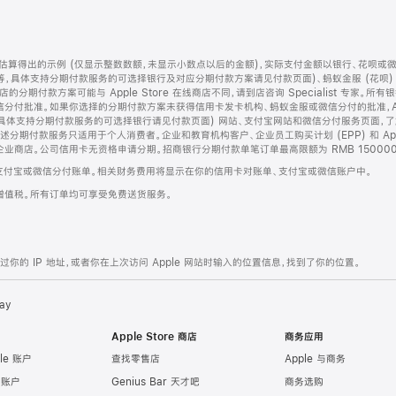
算得出的示例 (仅显示整数数额，未显示小数点以后的金额)，实际支付金额以银行、花呗或
等，具体支持分期付款服务的可选择银行及对应分期付款方案请见付款页面)、蚂蚁金服 (花呗
售店的分期付款方案可能与 Apple Store 在线商店不同，请到店咨询 Specialist 专
分付批准。如果你选择的分期付款方案未获得信用卡发卡机构、蚂蚁金服或微信分付的批准，Ap
具体支持分期付款服务的可选择银行请见付款页面) 网站、支付宝网站和微信分付服务页面，
期付款服务只适用于个人消费者。企业和教育机构客户、企业员工购买计划 (EPP) 和 Appl
企业商店。公司信用卡无资格申请分期。招商银行分期付款单笔订单最高限额为 RMB 150000
支付宝或微信分付账单。相关财务费用将显示在你的信用卡对账单、支付宝或微信账户中。
增值税。所有订单均可享受免费送货服务。
的 IP 地址，或者你在上次访问 Apple 网站时输入的位置信息，找到了你的位置。
ay
Apple Store 商店
商务应用
le 账户
查找零售店
Apple 与商务
e 账户
Genius Bar 天才吧
商务选购