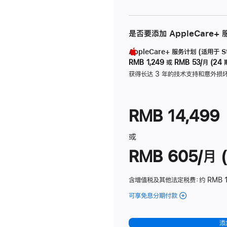
是否要添加 AppleCare+
AppleCare+ 服务计划 (适用于 Stu
RMB 1,249
或
RMB 53/月 (24 
获得长达 3 年的技术支持和意外损
RMB 14,499
或
RMB 605/月 (
含增值税及其他法定税费
：约 RMB 1
可享免息分期付款
(Studio
Display
-
添