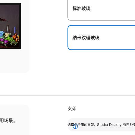
标准玻璃
纳米纹理玻璃
支架
用场景。
标配可调倾斜度的支架，提供 30 度的倾斜度
选
选择你合用的支架。
Studio Display
调节范围。
展