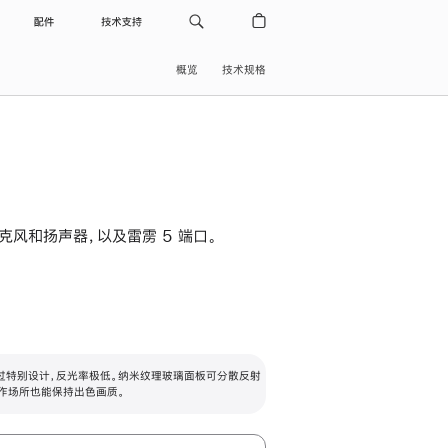
配件
技术支持
概览
技术规格
级麦克风和扬声器，以及雷雳 5 端口。
过特别设计，反光率极低。纳米纹理玻璃面板可分散反射
作场所也能保持出色画质。