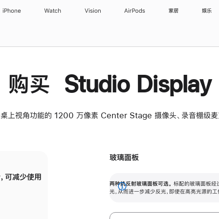
iPhone
Watch
Vision
AirPods
家居
娱乐
购买 Studio Display
桌上视角功能的 1200 万像素 Center Stage 摄像头、录音棚
玻璃面板
，可减少使用
纳米纹理玻璃面板可进一步减少反光，即使在
两种抗反射玻璃面板可选。
标配的玻璃面板经
。
有高亮光源的场所使用，也能保持出色画质。
展
光，从而进一步减少反光，即使在高亮光源的工
开