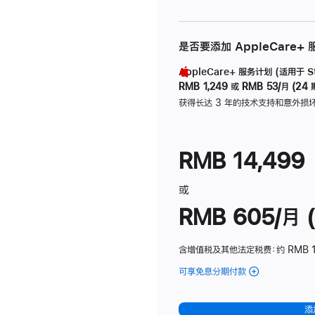
是否要添加 AppleCare+
AppleCare+ 服务计划 (适用于 Stu
RMB 1,249
或
RMB 53/月 (24 
获得长达 3 年的技术支持和意外损
RMB 14,499
或
RMB 605/月 (
含增值税及其他法定税费
：约 RMB 1
可享免息分期付款
(Studio
Display
-
添