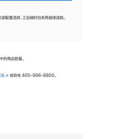
全部配置选择，之后随时回来再继续选购。
中的商品数量。
交流
(在
或致电
400-666-8800。
新
窗
口
中
打
开)