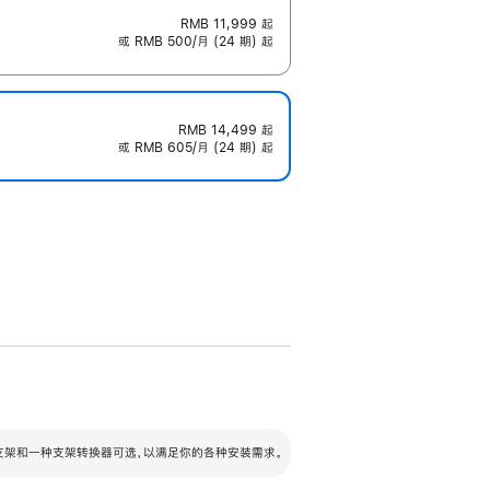
RMB 11,999
起
或 RMB 500/月 (24 期) 起
RMB 14,499
起
或 RMB 605/月 (24 期) 起
配可调倾斜度及高度的支架，额外增加 105
VESA 支架转换器
 有两种支架和一种支架转换器可选，以满足你的各种安装需求。
毫米的高度调节范围。
容的支架 (未随附)