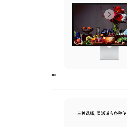
上
下
一
一
张
张
图
图
库
库
图
图
片
片
-
-
玻
玻
璃
璃
三种选择，灵活适应各种使
面
面
板
板