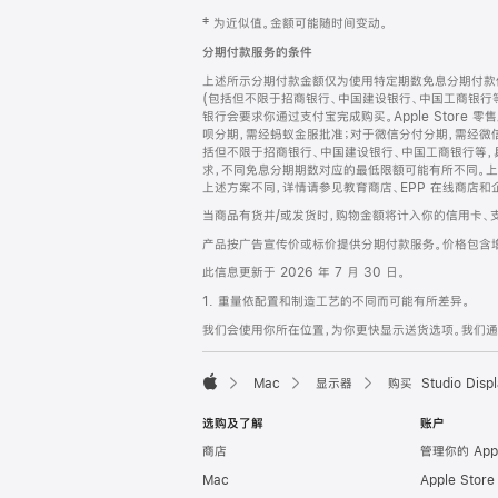
网
脚
‡ 为近似值。金额可能随时间变动。
注
页
分期付款服务的条件
页
上述所示分期付款金额仅为使用特定期数免息分期付款估
脚
(包括但不限于招商银行、中国建设银行、中国工商银行
银行会要求你通过支付宝完成购买。Apple Store 零
呗分期，需经蚂蚁金服批准；对于微信分付分期，需经微信
括但不限于招商银行、中国建设银行、中国工商银行等，
求，不同免息分期期数对应的最低限额可能有所不同。上述分
上述方案不同，详情请参见教育商店、EPP 在线商店和
当商品有货并/或发货时，购物金额将计入你的信用卡、
产品按广告宣传价或标价提供分期付款服务。价格包含
此信息更新于 2026 年 7 月 30 日。
1. 重量依配置和制造工艺的不同而可能有所差异。
我们会使用你所在位置，为你更快显示送货选项。我们通过你
Mac
显示器
购买 Studio Displ
Apple
选购及了解
账户
商店
管理你的 App
Mac
Apple Stor