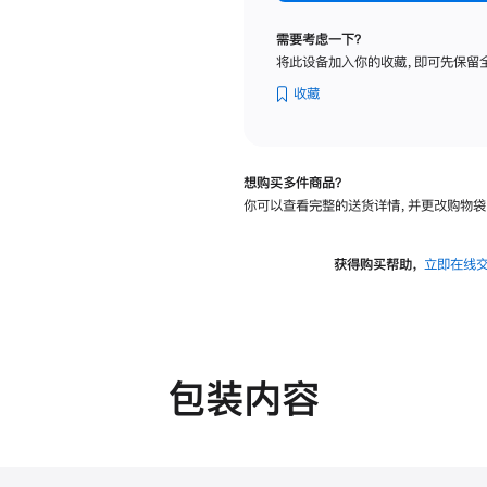
纳
米
需要考虑一下？
纹
将此设备加入你的收藏，即可先保留
理
玻
收藏
璃
面
板
想购买多件商品？
-
你可以查看完整的送货详情，并更改购物袋
VESA
支
架
获得购买帮助，
立即在线
转
换
器
的
分
包装内容
期
付
款
选
项)