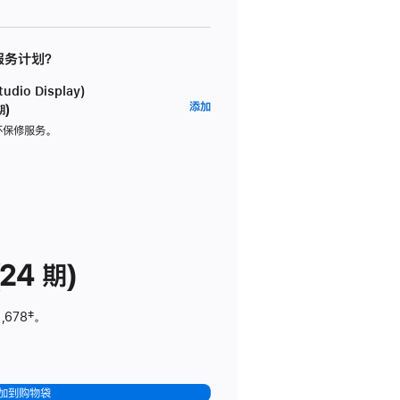
 服务计划？
dio Display)
AppleCare+
添加
期)
服
坏保修服务。
务
计
划
(适
用
于
24 期)
Studio
Display)
,678
脚
‡。
注
加到购物袋