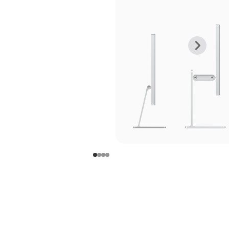
上
下
一
一
张
张
图
图
库
库
图
图
片
片
-
-
支
支
架
架