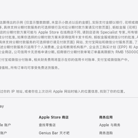
算得出的示例 (仅显示整数数额，未显示小数点以后的金额)，实际支付金额以银行、花呗或
等，具体支持分期付款服务的可选择银行及对应分期付款方案请见付款页面)、蚂蚁金服 (花呗
售店的分期付款方案可能与 Apple Store 在线商店不同，请到店咨询 Specialist 专
分付批准。如果你选择的分期付款方案未获得信用卡发卡机构、蚂蚁金服或微信分付的批准，Ap
具体支持分期付款服务的可选择银行请见付款页面) 网站、支付宝网站和微信分付服务页面，
期付款服务只适用于个人消费者。企业和教育机构客户、企业员工购买计划 (EPP) 和 Appl
企业商店。公司信用卡无资格申请分期。招商银行分期付款单笔订单最高限额为 RMB 150000
支付宝或微信分付账单。相关财务费用将显示在你的信用卡对账单、支付宝或微信账户中。
增值税。所有订单均可享受免费送货服务。
的 IP 地址，或者你在上次访问 Apple 网站时输入的位置信息，找到了你的位置。
ay
Apple Store 商店
商务应用
le 账户
查找零售店
Apple 与商务
e 账户
Genius Bar 天才吧
商务选购