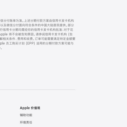
微信分付账单为准。上述分期付款方案由信用卡发卡机构
) 以及微信分付面向符合条件的中国大陆居民提供。部分
家。所有银行信用卡分期均需经你的信用卡发卡机构批准；对于花
ple 将不会被告知原因。请参阅信用卡发卡机构 (包
了解相关条件、费用和收费。订单可能需要满足特定金额要
e 员工购买计划 (EPP) 适用的分期付款方案可能与
。
Apple 价值观
辅助功能
环境责任