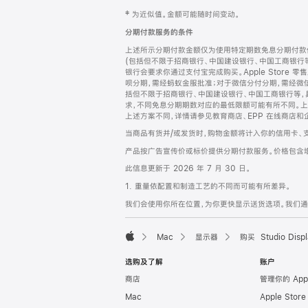
网
脚
‡ 为近似值。金额可能随时间变动。
注
页
分期付款服务的条件
页
上述所示分期付款金额仅为使用特定期数免息分期付款估
脚
(包括但不限于招商银行、中国建设银行、中国工商银行
银行会要求你通过支付宝完成购买。Apple Store 零
呗分期，需经蚂蚁金服批准；对于微信分付分期，需经微信
括但不限于招商银行、中国建设银行、中国工商银行等，
求，不同免息分期期数对应的最低限额可能有所不同。上述分
上述方案不同，详情请参见教育商店、EPP 在线商店和
当商品有货并/或发货时，购物金额将计入你的信用卡、
产品按广告宣传价或标价提供分期付款服务。价格包含
此信息更新于 2026 年 7 月 30 日。
1. 重量依配置和制造工艺的不同而可能有所差异。
我们会使用你所在位置，为你更快显示送货选项。我们通过你
Mac
显示器
购买 Studio Displ
Apple
选购及了解
账户
商店
管理你的 App
Mac
Apple Stor