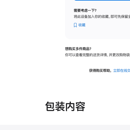
纳
米
需要考虑一下？
纹
将此设备加入你的收藏，即可先保留
理
玻
收藏
璃
面
板
想购买多件商品？
-
你可以查看完整的送货详情，并更改购物袋
VESA
支
架
获得购买帮助，
立即在线
转
换
器
的
分
包装内容
期
付
款
选
项)