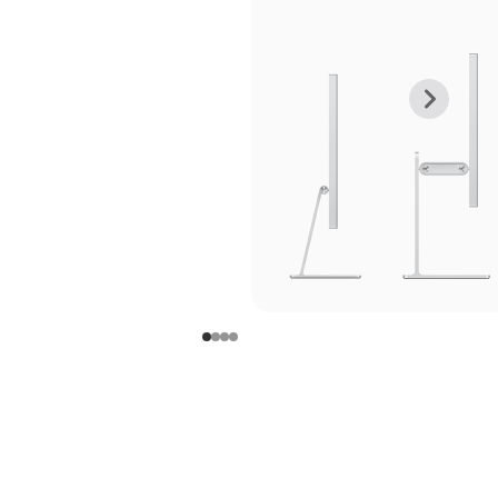
上
下
一
一
张
张
图
图
库
库
图
图
片
片
-
-
支
支
架
架