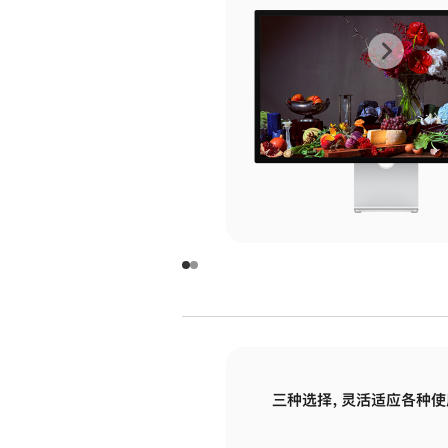
上
下
一
一
张
张
图
图
库
库
图
图
片
片
-
-
玻
玻
璃
璃
三种选择，灵活适应各种使
面
面
板
板