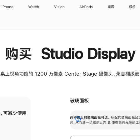
iPhone
Watch
Vision
AirPods
家居
娱乐
购买 Studio Display
桌上视角功能的 1200 万像素 Center Stage 摄像头、录音棚
玻璃面板
，可减少使用
纳米纹理玻璃面板可进一步减少反光，即使在
两种抗反射玻璃面板可选。
标配的玻璃面板经
。
有高亮光源的场所使用，也能保持出色画质。
展
光，从而进一步减少反光，即使在高亮光源的工
开