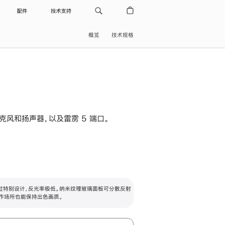
配件
技术支持
概览
技术规格
级麦克风和扬声器，以及雷雳 5 端口。
过特别设计，反光率极低。纳米纹理玻璃面板可分散反射
作场所也能保持出色画质。