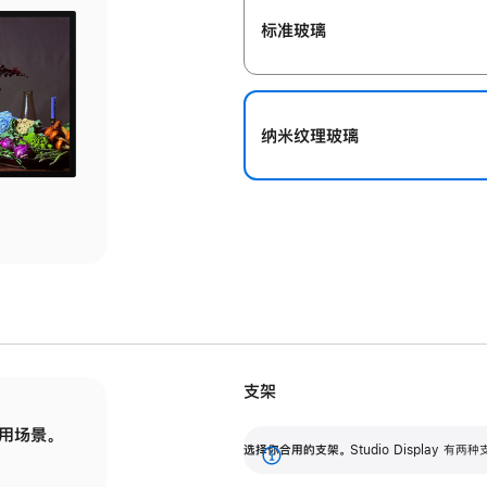
标准玻璃
纳米纹理玻璃
支架
用场景。
标配可调倾斜度的支架，提供 30 度的倾斜度
选
选择你合用的支架。
Studio Display
调节范围。
展