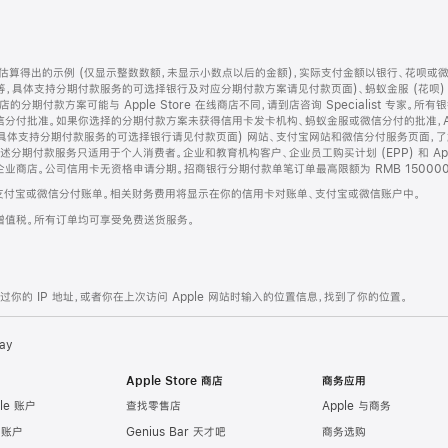
算得出的示例 (仅显示整数数额，未显示小数点以后的金额)，实际支付金额以银行、花呗或
等，具体支持分期付款服务的可选择银行及对应分期付款方案请见付款页面)、蚂蚁金服 (花呗
售店的分期付款方案可能与 Apple Store 在线商店不同，请到店咨询 Specialist 专
分付批准。如果你选择的分期付款方案未获得信用卡发卡机构、蚂蚁金服或微信分付的批准，Ap
具体支持分期付款服务的可选择银行请见付款页面) 网站、支付宝网站和微信分付服务页面，
期付款服务只适用于个人消费者。企业和教育机构客户、企业员工购买计划 (EPP) 和 Appl
企业商店。公司信用卡无资格申请分期。招商银行分期付款单笔订单最高限额为 RMB 150000
支付宝或微信分付账单。相关财务费用将显示在你的信用卡对账单、支付宝或微信账户中。
增值税。所有订单均可享受免费送货服务。
的 IP 地址，或者你在上次访问 Apple 网站时输入的位置信息，找到了你的位置。
ay
Apple Store 商店
商务应用
le 账户
查找零售店
Apple 与商务
e 账户
Genius Bar 天才吧
商务选购