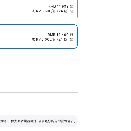
RMB 11,999
起
或 RMB 500/月 (24 期) 起
RMB 14,499
起
或 RMB 605/月 (24 期) 起
配可调倾斜度及高度的支架，额外增加 105
VESA 支架转换器
 有两种支架和一种支架转换器可选，以满足你的各种安装需求。
毫米的高度调节范围。
容的支架 (未随附)