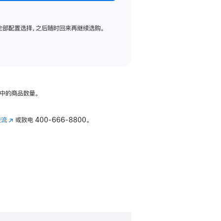
全部配置选择，之后随时回来再继续选购。
中的商品数量。
交流
(在
或致电
400-666-8800。
新
窗
口
中
打
开)