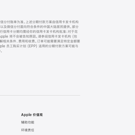
微信分付账单为准。上述分期付款方案由信用卡发卡机构
) 以及微信分付面向符合条件的中国大陆居民提供。部分
家。所有银行信用卡分期均需经你的信用卡发卡机构批准；对于花
ple 将不会被告知原因。请参阅信用卡发卡机构 (包
了解相关条件、费用和收费。订单可能需要满足特定金额要
e 员工购买计划 (EPP) 适用的分期付款方案可能与
。
Apple 价值观
辅助功能
环境责任