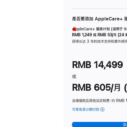
是否要添加 AppleCare+
AppleCare+ 服务计划 (适用于 Stu
RMB 1,249
或
RMB 53/月 (24 
获得长达 3 年的技术支持和意外损
RMB 14,499
或
RMB 605/月 (
含增值税及其他法定税费
：约 RMB 1
可享免息分期付款
(Studio
Display
-
添