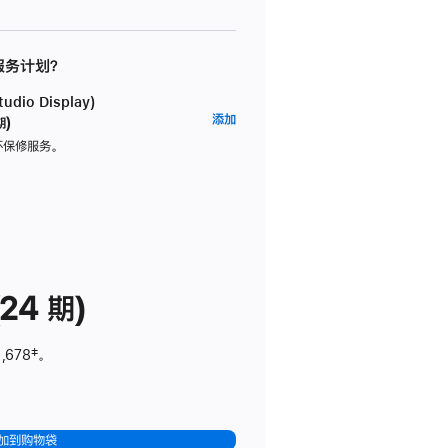
 服务计划？
dio Display)
AppleCare+
添加
期)
服
坏保修服务。
务
计
划
(适
用
于
24 期)
Studio
Display)
,678
脚
‡。
注
加到购物袋