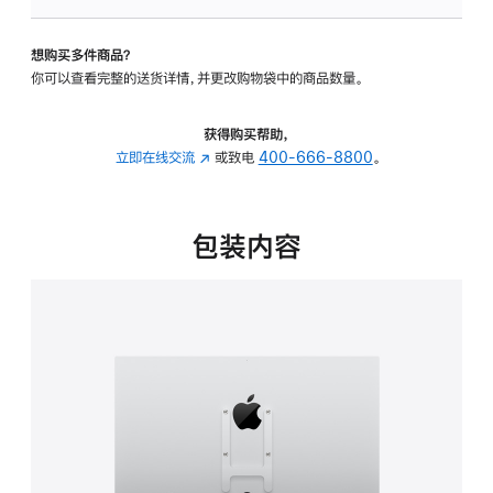
板
-
想购买多件商品？
VESA
你可以查看完整的送货详情，并更改购物袋中的商品数量。
支
架
转
获得购买帮助，
换
立即在线交流
(在
或致电
400-666-8800
。
器
新
的
窗
分
口
包装内容
期
中
付
打
款
开)
选
项)