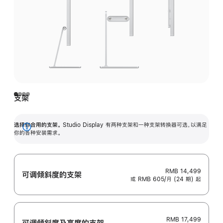
支架
选择你合用的支架。
Studio Display 有两种支架和一种支架转换器可选，以满足
展
你的各种安装需求。
开
RMB 14,499
可调倾斜度的支架
或 RMB 605/月 (24 期) 起
RMB 17,499
可调倾斜度及高‍度的支‍架