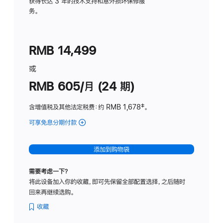
务
获得长达 3 年的技术支持和意外损坏保修服
务。
计
划
(适
RMB 14,499
用
于
或
Studio
RMB 605/月 (24 期)
Display
含增值税及其他法定税费
：约 RMB 1,678
脚
‡。
注
可享免息分期付款
(Studio
Display
-
添加到购物袋
纳
米
需要考虑一下？
纹
将此设备加入你的收藏，即可先保留全部配置选择，之后随时
理
回来再继续选购。
玻
璃
收藏
面