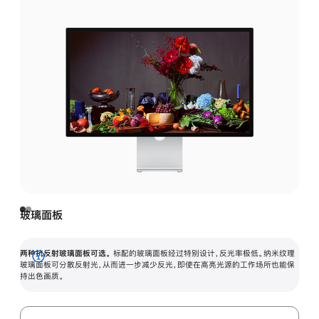
玻璃面板
两种抗反射玻璃面板可选。
标配的玻璃面板经过特别设计，反光率极低。纳米纹理
展
玻璃面板可分散反射光，从而进一步减少反光，即使在高亮光源的工作场所也能保
持出色画质。
开