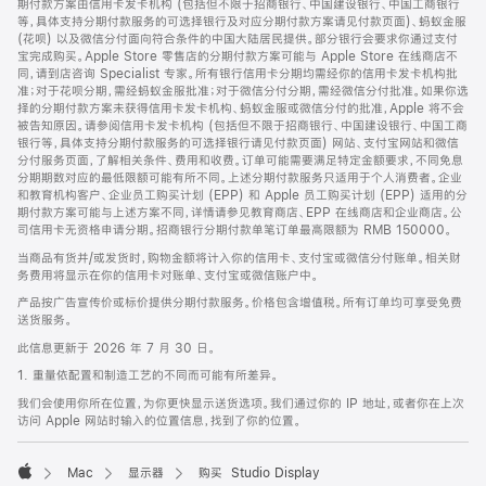
期付款方案由信用卡发卡机构 (包括但不限于招商银行、中国建设银行、中国工商银行
等，具体支持分期付款服务的可选择银行及对应分期付款方案请见付款页面)、蚂蚁金服
(花呗) 以及微信分付面向符合条件的中国大陆居民提供。部分银行会要求你通过支付
宝完成购买。Apple Store 零售店的分期付款方案可能与 Apple Store 在线商店不
同，请到店咨询 Specialist 专家。所有银行信用卡分期均需经你的信用卡发卡机构批
准；对于花呗分期，需经蚂蚁金服批准；对于微信分付分期，需经微信分付批准。如果你选
择的分期付款方案未获得信用卡发卡机构、蚂蚁金服或微信分付的批准，Apple 将不会
被告知原因。请参阅信用卡发卡机构 (包括但不限于招商银行、中国建设银行、中国工商
银行等，具体支持分期付款服务的可选择银行请见付款页面) 网站、支付宝网站和微信
分付服务页面，了解相关条件、费用和收费。订单可能需要满足特定金额要求，不同免息
分期期数对应的最低限额可能有所不同。上述分期付款服务只适用于个人消费者。企业
和教育机构客户、企业员工购买计划 (EPP) 和 Apple 员工购买计划 (EPP) 适用的分
期付款方案可能与上述方案不同，详情请参见教育商店、EPP 在线商店和企业商店。公
司信用卡无资格申请分期。招商银行分期付款单笔订单最高限额为 RMB 150000。
当商品有货并/或发货时，购物金额将计入你的信用卡、支付宝或微信分付账单。相关财
务费用将显示在你的信用卡对账单、支付宝或微信账户中。
产品按广告宣传价或标价提供分期付款服务。价格包含增值税。所有订单均可享受免费
送货服务。
此信息更新于 2026 年 7 月 30 日。
1. 重量依配置和制造工艺的不同而可能有所差异。
我们会使用你所在位置，为你更快显示送货选项。我们通过你的 IP 地址，或者你在上次
访问 Apple 网站时输入的位置信息，找到了你的位置。
Mac
显示器
购买 Studio Display