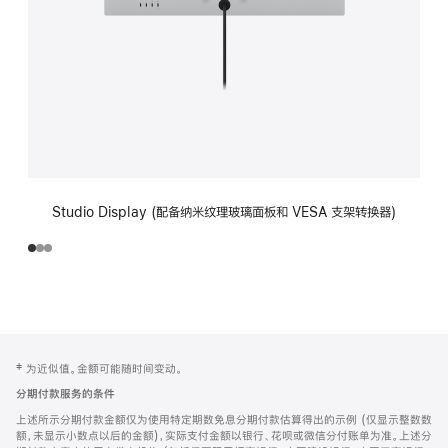
Studio Display (配备纳米纹理玻璃面板和 VESA 支架转换器)
网
脚
‡ 为近似值。金额可能随时间变动。
注
页
分期付款服务的条件
页
上述所示分期付款金额仅为使用特定期数免息分期付款估算得出的示例 (仅显示整数数
脚
额，未显示小数点以后的金额)，实际支付金额以银行、花呗或微信分付账单为准。上述分