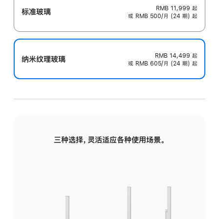
RMB 11,999
起
标准玻璃
或 RMB 500/月 (24 期) 起
RMB 14,499
起
纳米纹理玻璃
或 RMB 605/月 (24 期) 起
三种选择，灵活适应各种使用场景。
标