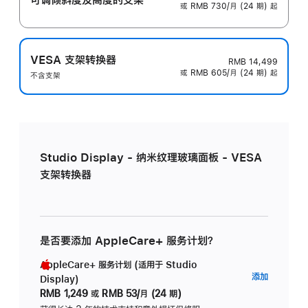
或 RMB 730/月 (24 期) 起
VESA 支架转换器
RMB 14,499
或 RMB 605/月 (24 期) 起
不含支架
Studio Display - 纳米纹理玻璃面板 - VESA
支架转换器
是否要添加 AppleCare+ 服务计划？
AppleCare+ 服务计划 (适用于 Studio
AppleC
添加
Display)
服
RMB 1,249
或
RMB 53/月 (24 期)