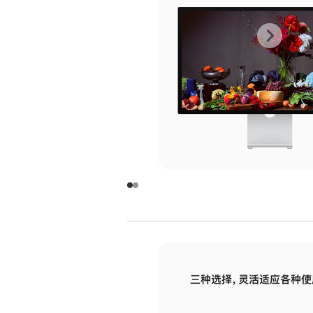
上
下
一
一
张
张
图
图
库
库
图
图
片
片
-
-
玻
玻
璃
璃
三种选择，灵活适应各种使
面
面
板
板