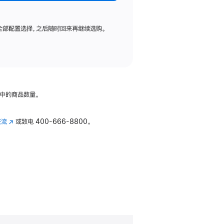
全部配置选择，之后随时回来再继续选购。
中的商品数量。
交流
(在
或致电
400-666-8800。
新
窗
口
中
打
开)