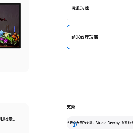
标准玻璃
纳米纹理玻璃
支架
用场景。
标配可调倾斜度的支架，提供 30 度的倾斜度
选
选择你合用的支架。
Studio Display
调节范围。
展