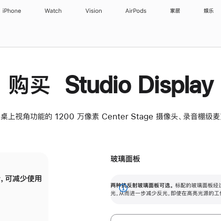
iPhone
Watch
Vision
AirPods
家居
娱乐
购买 Studio Display
桌上视角功能的 1200 万像素 Center Stage 摄像头、录音棚
玻璃面板
，可减少使用
纳米纹理玻璃面板可进一步减少反光，即使在
两种抗反射玻璃面板可选。
标配的玻璃面板经
。
有高亮光源的场所使用，也能保持出色画质。
展
光，从而进一步减少反光，即使在高亮光源的工
开