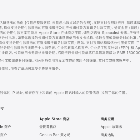
算得出的示例 (仅显示整数数额，未显示小数点以后的金额)，实际支付金额以银行、花呗或
等，具体支持分期付款服务的可选择银行及对应分期付款方案请见付款页面)、蚂蚁金服 (花呗
售店的分期付款方案可能与 Apple Store 在线商店不同，请到店咨询 Specialist 专
分付批准。如果你选择的分期付款方案未获得信用卡发卡机构、蚂蚁金服或微信分付的批准，Ap
具体支持分期付款服务的可选择银行请见付款页面) 网站、支付宝网站和微信分付服务页面，
期付款服务只适用于个人消费者。企业和教育机构客户、企业员工购买计划 (EPP) 和 Appl
企业商店。公司信用卡无资格申请分期。招商银行分期付款单笔订单最高限额为 RMB 150000
支付宝或微信分付账单。相关财务费用将显示在你的信用卡对账单、支付宝或微信账户中。
增值税。所有订单均可享受免费送货服务。
的 IP 地址，或者你在上次访问 Apple 网站时输入的位置信息，找到了你的位置。
ay
Apple Store 商店
商务应用
le 账户
查找零售店
Apple 与商务
e 账户
Genius Bar 天才吧
商务选购