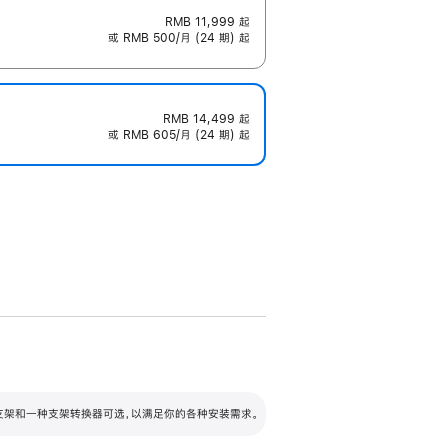
RMB 11,999
起
或 RMB 500/月 (24 期) 起
RMB 14,499
起
或 RMB 605/月 (24 期) 起
配可调倾斜度及高度的支架，额外增加 105
VESA 支架转换器
 有两种支架和一种支架转换器可选，以满足你的各种安装需求。
毫米的高度调节范围。
容的支架 (未随附)