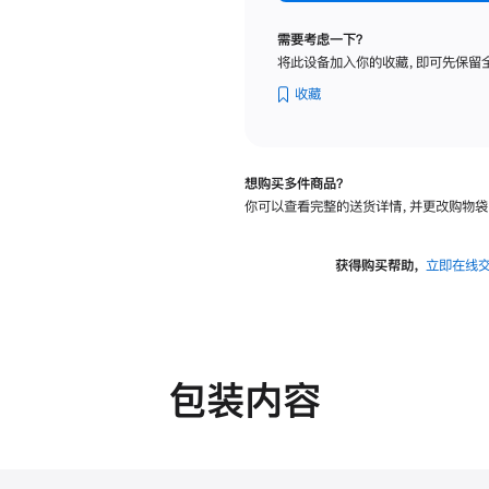
纳
米
需要考虑一下？
纹
将此设备加入你的收藏，即可先保留
理
玻
收藏
璃
面
板
想购买多件商品？
-
你可以查看完整的送货详情，并更改购物袋
VESA
支
架
获得购买帮助，
立即在线
转
换
器
的
分
包装内容
期
付
款
选
项)