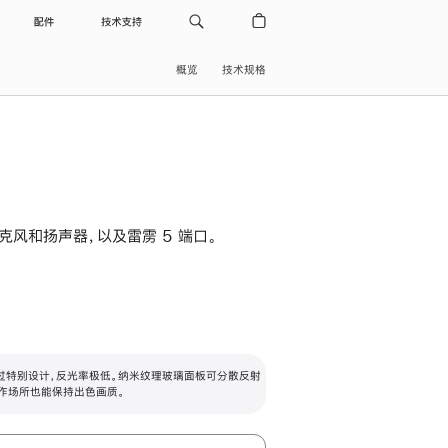
配件
技术支持
概览
技术规格
级麦克风和扬声器，以及雷雳 5 端口。
过特别设计，反光率极低。纳米纹理玻璃面板可分散反射
作场所也能保持出色画质。