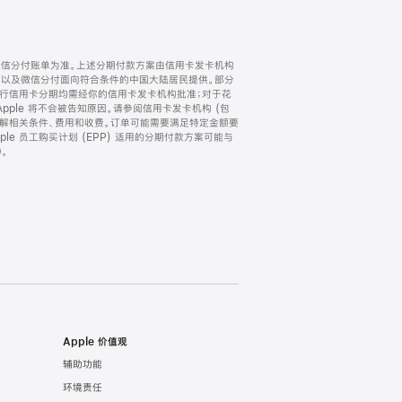
微信分付账单为准。上述分期付款方案由信用卡发卡机构
) 以及微信分付面向符合条件的中国大陆居民提供。部分
家。所有银行信用卡分期均需经你的信用卡发卡机构批准；对于花
ple 将不会被告知原因。请参阅信用卡发卡机构 (包
了解相关条件、费用和收费。订单可能需要满足特定金额要
e 员工购买计划 (EPP) 适用的分期付款方案可能与
。
Apple 价值观
辅助功能
环境责任