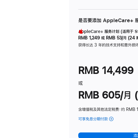
是否要添加 AppleCare+
AppleCare+ 服务计划 (适用于 Stu
RMB 1,249
或
RMB 53/月 (24 
获得长达 3 年的技术支持和意外损
RMB 14,499
或
RMB 605/月 (
含增值税及其他法定税费
：约 RMB 1
可享免息分期付款
(Studio
Display
-
添