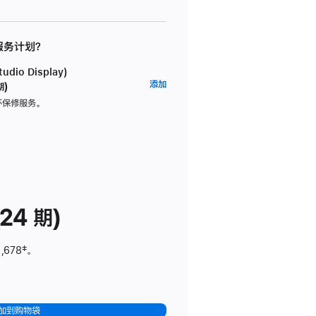
 服务计划？
dio Display)
AppleCare+
添加
期)
服
坏保修服务。
务
计
划
(适
用
于
24 期)
Studio
Display)
,678
脚
‡。
注
加到购物袋