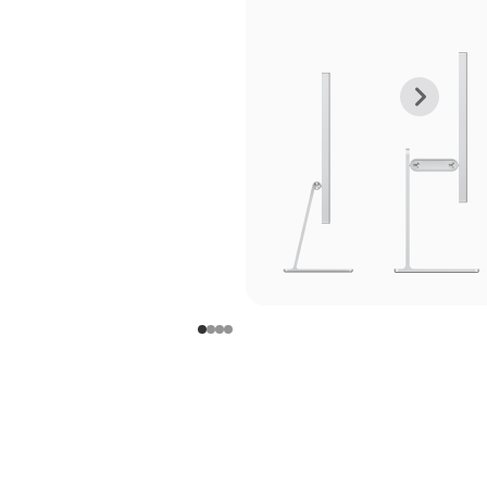
上
下
一
一
张
张
图
图
库
库
图
图
片
片
-
-
支
支
架
架