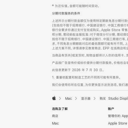
网
脚
‡ 为近似值。金额可能随时间变动。
注
页
分期付款服务的条件
页
上述所示分期付款金额仅为使用特定期数免息分期付款估
脚
(包括但不限于招商银行、中国建设银行、中国工商银行
银行会要求你通过支付宝完成购买。Apple Store 零
呗分期，需经蚂蚁金服批准；对于微信分付分期，需经微信
括但不限于招商银行、中国建设银行、中国工商银行等，
求，不同免息分期期数对应的最低限额可能有所不同。上述分
上述方案不同，详情请参见教育商店、EPP 在线商店和
当商品有货并/或发货时，购物金额将计入你的信用卡、
产品按广告宣传价或标价提供分期付款服务。价格包含
此信息更新于 2026 年 7 月 30 日。
1. 重量依配置和制造工艺的不同而可能有所差异。
我们会使用你所在位置，为你更快显示送货选项。我们通过你
Mac
显示器
购买 Studio Displ
Apple
选购及了解
账户
商店
管理你的 App
Mac
Apple Stor