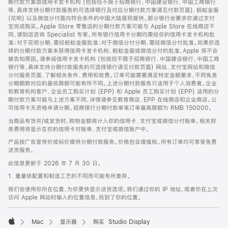
期付款方案由信用卡发卡机构 (包括但不限于招商银行、中国建设银行、中国工商银行
等，具体支持分期付款服务的可选择银行及对应分期付款方案请见付款页面)、蚂蚁金服
(花呗) 以及微信分付面向符合条件的中国大陆居民提供。部分银行会要求你通过支付
宝完成购买。Apple Store 零售店的分期付款方案可能与 Apple Store 在线商店不
同，请到店咨询 Specialist 专家。所有银行信用卡分期均需经你的信用卡发卡机构批
准；对于花呗分期，需经蚂蚁金服批准；对于微信分付分期，需经微信分付批准。如果你选
择的分期付款方案未获得信用卡发卡机构、蚂蚁金服或微信分付的批准，Apple 将不会
被告知原因。请参阅信用卡发卡机构 (包括但不限于招商银行、中国建设银行、中国工商
银行等，具体支持分期付款服务的可选择银行请见付款页面) 网站、支付宝网站和微信
分付服务页面，了解相关条件、费用和收费。订单可能需要满足特定金额要求，不同免息
分期期数对应的最低限额可能有所不同。上述分期付款服务只适用于个人消费者。企业
和教育机构客户、企业员工购买计划 (EPP) 和 Apple 员工购买计划 (EPP) 适用的分
期付款方案可能与上述方案不同，详情请参见教育商店、EPP 在线商店和企业商店。公
司信用卡无资格申请分期。招商银行分期付款单笔订单最高限额为 RMB 150000。
当商品有货并/或发货时，购物金额将计入你的信用卡、支付宝或微信分付账单。相关财
务费用将显示在你的信用卡对账单、支付宝或微信账户中。
产品按广告宣传价或标价提供分期付款服务。价格包含增值税。所有订单均可享受免费
送货服务。
此信息更新于 2026 年 7 月 30 日。
1. 重量依配置和制造工艺的不同而可能有所差异。
我们会使用你所在位置，为你更快显示送货选项。我们通过你的 IP 地址，或者你在上次
访问 Apple 网站时输入的位置信息，找到了你的位置。
Mac
显示器
购买 Studio Display