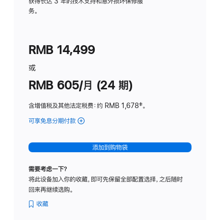
务
获得长达 3 年的技术支持和意外损坏保修服
务。
计
划
(适
RMB 14,499
用
于
或
Studio
RMB 605/月 (24 期)
Display
含增值税及其他法定税费
：约 RMB 1,678
脚
‡。
注
可享免息分期付款
(Studio
Display
-
添加到购物袋
纳
米
需要考虑一下？
纹
将此设备加入你的收藏，即可先保留全部配置选择，之后随时
理
回来再继续选购。
玻
璃
收藏
面