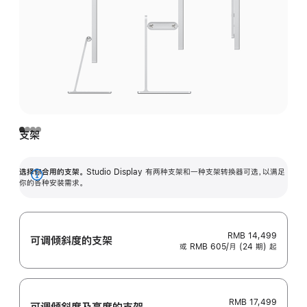
支架
选择你合用的支架。
Studio Display 有两种支架和一种支架转换器可选，以满足
展
你的各种安装需求。
开
RMB 14,499
可调倾斜度的支架
或 RMB 605/月 (24 期) 起
RMB 17,499
可调倾斜度及高‍度的支‍架