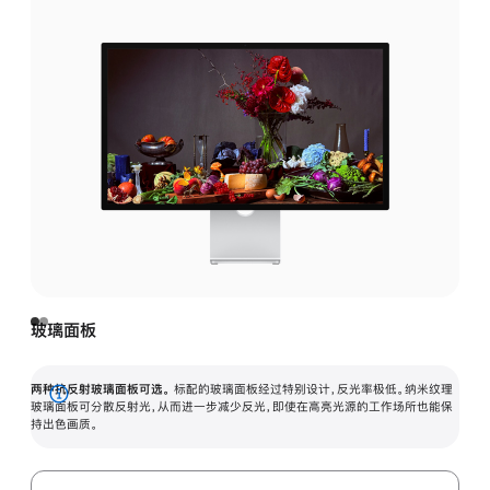
玻璃面板
两种抗反射玻璃面板可选。
标配的玻璃面板经过特别设计，反光率极低。纳米纹理
展
玻璃面板可分散反射光，从而进一步减少反光，即使在高亮光源的工作场所也能保
持出色画质。
开