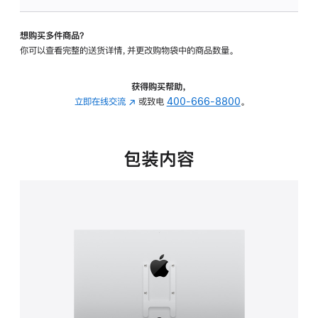
板
-
想购买多件商品？
VESA
你可以查看完整的送货详情，并更改购物袋中的商品数量。
支
架
转
获得购买帮助，
换
立即在线交流
(在
或致电
400-666-8800
。
器
新
的
窗
分
口
包装内容
期
中
付
打
款
开)
选
项)