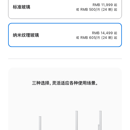
RMB 11,999
起
标准玻璃
或 RMB 500/月 (24 期) 起
RMB 14,499
起
纳米纹理玻璃
或 RMB 605/月 (24 期) 起
三种选择，灵活适应各种使用场景。
标