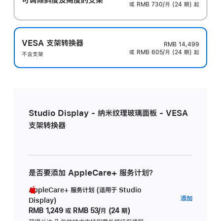
或 RMB 730/月 (24 期) 起
VESA 支架转换器
RMB 14,499
或 RMB 605/月 (24 期) 起
不含支架
Studio Display - 纳米纹理玻璃面板 - VESA
支架转换器
是否要添加 AppleCare+ 服务计划？
AppleCare+ 服务计划 (适用于 Studio
AppleC
添加
Display)
服
RMB 1,249
或
RMB 53/月 (24 期)