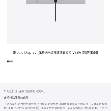
Studio Display (配备纳米纹理玻璃面板和 VESA 支架转换器)
网
脚
‡ 为近似值。金额可能随时间变动。
注
页
分期付款服务的条件
页
上述所示分期付款金额仅为使用特定期数免息分期付款估算得出的示例 (仅显示整数数
脚
额，未显示小数点以后的金额)，实际支付金额以银行、花呗或微信分付账单为准。上述分