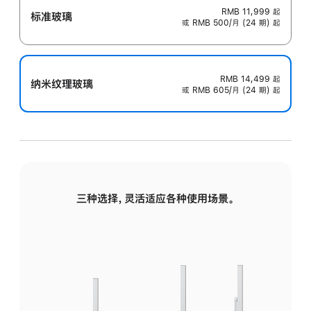
RMB 11,999
起
标准玻璃
或 RMB 500/月 (24 期) 起
RMB 14,499
起
纳米纹理玻璃
或 RMB 605/月 (24 期) 起
三种选择，灵活适应各种使用场景。
标