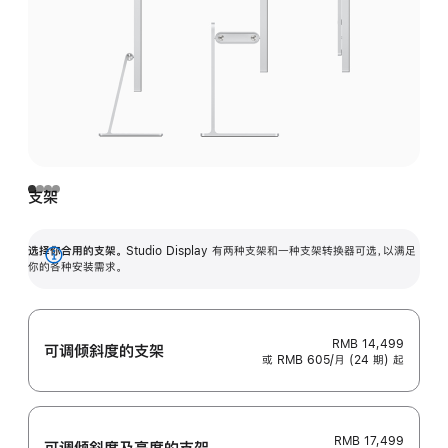
支架
选择你合用的支架。
Studio Display 有两种支架和一种支架转换器可选，以满足
展
你的各种安装需求。
开
RMB 14,499
可调倾斜度的支架
或 RMB 605/月 (24 期) 起
RMB 17,499
可调倾斜度及高‍度的支‍架