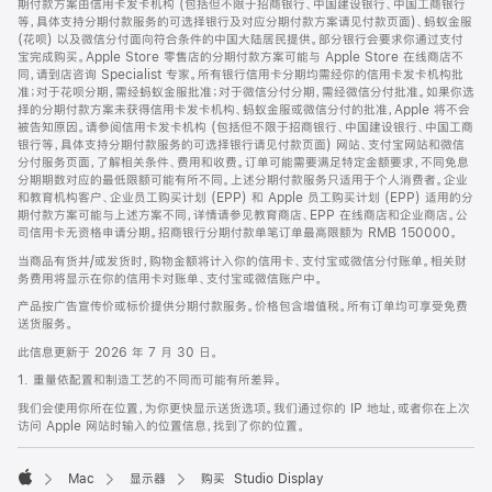
期付款方案由信用卡发卡机构 (包括但不限于招商银行、中国建设银行、中国工商银行
等，具体支持分期付款服务的可选择银行及对应分期付款方案请见付款页面)、蚂蚁金服
(花呗) 以及微信分付面向符合条件的中国大陆居民提供。部分银行会要求你通过支付
宝完成购买。Apple Store 零售店的分期付款方案可能与 Apple Store 在线商店不
同，请到店咨询 Specialist 专家。所有银行信用卡分期均需经你的信用卡发卡机构批
准；对于花呗分期，需经蚂蚁金服批准；对于微信分付分期，需经微信分付批准。如果你选
择的分期付款方案未获得信用卡发卡机构、蚂蚁金服或微信分付的批准，Apple 将不会
被告知原因。请参阅信用卡发卡机构 (包括但不限于招商银行、中国建设银行、中国工商
银行等，具体支持分期付款服务的可选择银行请见付款页面) 网站、支付宝网站和微信
分付服务页面，了解相关条件、费用和收费。订单可能需要满足特定金额要求，不同免息
分期期数对应的最低限额可能有所不同。上述分期付款服务只适用于个人消费者。企业
和教育机构客户、企业员工购买计划 (EPP) 和 Apple 员工购买计划 (EPP) 适用的分
期付款方案可能与上述方案不同，详情请参见教育商店、EPP 在线商店和企业商店。公
司信用卡无资格申请分期。招商银行分期付款单笔订单最高限额为 RMB 150000。
当商品有货并/或发货时，购物金额将计入你的信用卡、支付宝或微信分付账单。相关财
务费用将显示在你的信用卡对账单、支付宝或微信账户中。
产品按广告宣传价或标价提供分期付款服务。价格包含增值税。所有订单均可享受免费
送货服务。
此信息更新于 2026 年 7 月 30 日。
1. 重量依配置和制造工艺的不同而可能有所差异。
我们会使用你所在位置，为你更快显示送货选项。我们通过你的 IP 地址，或者你在上次
访问 Apple 网站时输入的位置信息，找到了你的位置。
Mac
显示器
购买 Studio Display