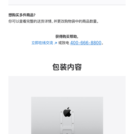
板
-
想购买多件商品？
VESA
你可以查看完整的送货详情，并更改购物袋中的商品数量。
支
架
转
获得购买帮助，
换
立即在线交流
(在
或致电
400-666-8800
。
器
新
的
窗
分
口
包装内容
期
中
付
打
款
开)
选
项)