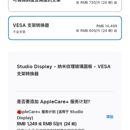
或 RMB 730/月 (24 期) 起
VESA 支架转换器
RMB 14,499
或 RMB 605/月 (24 期) 起
不含支架
Studio Display - 纳米纹理玻璃面板 - VESA
支架转换器
是否要添加 AppleCare+ 服务计划？
AppleCare+ 服务计划 (适用于 Studio
AppleC
添加
Display)
服
RMB 1,249
或
RMB 53/月 (24 期)