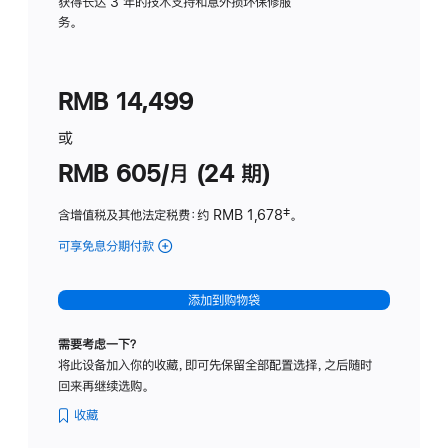
务
获得长达 3 年的技术支持和意外损坏保修服
务。
计
划
(适
RMB 14,499
用
于
或
Studio
RMB 605/月 (24 期)
Display
含增值税及其他法定税费
：约 RMB 1,678
脚
‡。
注
可享免息分期付款
(Studio
Display
-
添加到购物袋
纳
米
需要考虑一下？
纹
将此设备加入你的收藏，即可先保留全部配置选择，之后随时
理
回来再继续选购。
玻
璃
收藏
面