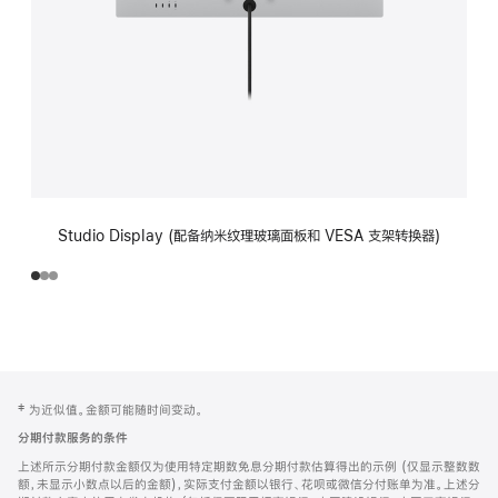
Studio Display (配备纳米纹理玻璃面板和 VESA 支架转换器)
网
脚
‡ 为近似值。金额可能随时间变动。
注
页
分期付款服务的条件
页
上述所示分期付款金额仅为使用特定期数免息分期付款估算得出的示例 (仅显示整数数
脚
额，未显示小数点以后的金额)，实际支付金额以银行、花呗或微信分付账单为准。上述分