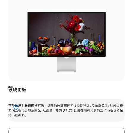
玻璃面板
两种抗反射玻璃面板可选。
标配的玻璃面板经过特别设计，反光率极低。纳米纹理
展
玻璃面板可分散反射光，从而进一步减少反光，即使在高亮光源的工作场所也能保
持出色画质。
开