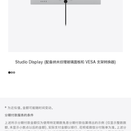
Studio Display (配备纳米纹理玻璃面板和 VESA 支架转换器)
网
脚
‡ 为近似值。金额可能随时间变动。
注
页
分期付款服务的条件
页
上述所示分期付款金额仅为使用特定期数免息分期付款估算得出的示例 (仅显示整数数
脚
额，未显示小数点以后的金额)，实际支付金额以银行、花呗或微信分付账单为准。上述分