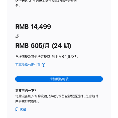
务
获得长达 3 年的技术支持和意外损坏保修服
务。
计
划
(适
RMB 14,499
用
于
或
Studio
RMB 605/月 (24 期)
Display
含增值税及其他法定税费
：约 RMB 1,678
脚
‡。
注
可享免息分期付款
(Studio
Display
-
添加到购物袋
纳
米
需要考虑一下？
纹
将此设备加入你的收藏，即可先保留全部配置选择，之后随时
理
回来再继续选购。
玻
璃
收藏
面