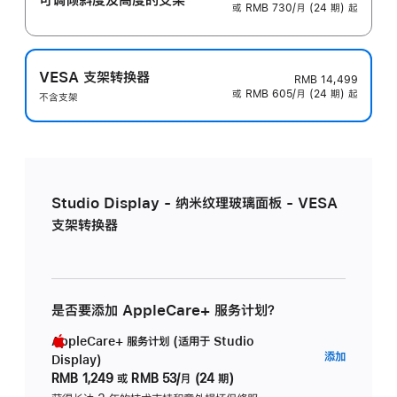
或 RMB 730/月 (24 期) 起
VESA 支架转换器
RMB 14,499
或 RMB 605/月 (24 期) 起
不含支架
Studio Display - 纳米纹理玻璃面板 - VESA
支架转换器
是否要添加 AppleCare+ 服务计划？
AppleCare+ 服务计划 (适用于 Studio
AppleC
添加
Display)
服
RMB 1,249
或
RMB 53/月 (24 期)