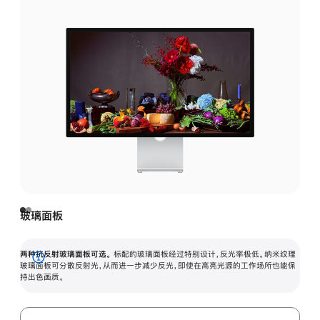
玻璃面板
两种抗反射玻璃面板可选。
标配的玻璃面板经过特别设计，反光率极低。纳米纹理
展
玻璃面板可分散反射光，从而进一步减少反光，即使在高亮光源的工作场所也能保
持出色画质。
开