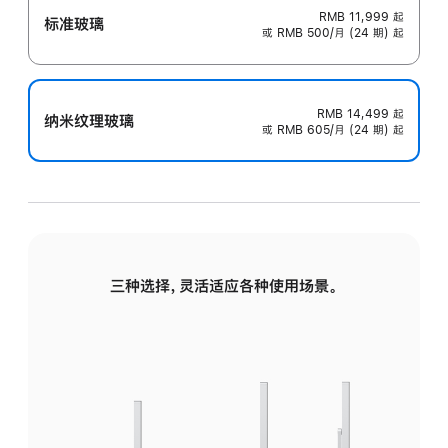
RMB 11,999
起
标准玻璃
或 RMB 500/月 (24 期) 起
RMB 14,499
起
纳米纹理玻璃
或 RMB 605/月 (24 期) 起
三种选择，灵活适应各种使用场景。
标