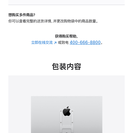
板
-
想购买多件商品？
VESA
你可以查看完整的送货详情，并更改购物袋中的商品数量。
支
架
转
获得购买帮助，
换
立即在线交流
(在
或致电
400-666-8800
。
器
新
的
窗
分
口
包装内容
期
中
付
打
款
开)
选
项)