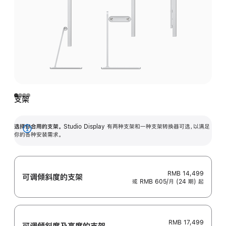
支架
选择你合用的支架。
Studio Display 有两种支架和一种支架转换器可选，以满足
展
你的各种安装需求。
开
RMB 14,499
可调倾斜度的支架
或 RMB 605/月 (24 期) 起
RMB 17,499
可调倾斜度及高‍度的支‍架