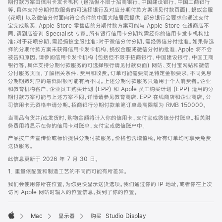
期付款方案由信用卡发卡机构 (包括但不限于招商银行、中国建设银行、中国工商银行
等，具体支持分期付款服务的可选择银行及对应分期付款方案请见付款页面)、蚂蚁金服
(花呗) 以及微信分付面向符合条件的中国大陆居民提供。部分银行会要求你通过支付
宝完成购买。Apple Store 零售店的分期付款方案可能与 Apple Store 在线商店不
同，请到店咨询 Specialist 专家。所有银行信用卡分期均需经你的信用卡发卡机构批
准；对于花呗分期，需经蚂蚁金服批准；对于微信分付分期，需经微信分付批准。如果你选
择的分期付款方案未获得信用卡发卡机构、蚂蚁金服或微信分付的批准，Apple 将不会
被告知原因。请参阅信用卡发卡机构 (包括但不限于招商银行、中国建设银行、中国工商
银行等，具体支持分期付款服务的可选择银行请见付款页面) 网站、支付宝网站和微信
分付服务页面，了解相关条件、费用和收费。订单可能需要满足特定金额要求，不同免息
分期期数对应的最低限额可能有所不同。上述分期付款服务只适用于个人消费者。企业
和教育机构客户、企业员工购买计划 (EPP) 和 Apple 员工购买计划 (EPP) 适用的分
期付款方案可能与上述方案不同，详情请参见教育商店、EPP 在线商店和企业商店。公
司信用卡无资格申请分期。招商银行分期付款单笔订单最高限额为 RMB 150000。
当商品有货并/或发货时，购物金额将计入你的信用卡、支付宝或微信分付账单。相关财
务费用将显示在你的信用卡对账单、支付宝或微信账户中。
产品按广告宣传价或标价提供分期付款服务。价格包含增值税。所有订单均可享受免费
送货服务。
此信息更新于 2026 年 7 月 30 日。
1. 重量依配置和制造工艺的不同而可能有所差异。
我们会使用你所在位置，为你更快显示送货选项。我们通过你的 IP 地址，或者你在上次
访问 Apple 网站时输入的位置信息，找到了你的位置。
Mac
显示器
购买 Studio Display