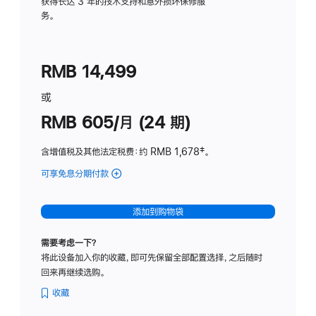
务
获得长达 3 年的技术支持和意外损坏保修服
务。
计
划
(适
RMB 14,499
用
于
或
Studio
RMB 605/月 (24 期)
Display
含增值税及其他法定税费
：约 RMB 1,678
脚
‡。
注
可享免息分期付款
(Studio
Display
-
添加到购物袋
纳
米
需要考虑一下？
纹
将此设备加入你的收藏，即可先保留全部配置选择，之后随时
理
回来再继续选购。
玻
璃
收藏
面