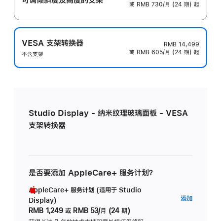
或 RMB 730/月 (24 期) 起
VESA 支架转换器
RMB 14,499
或 RMB 605/月 (24 期) 起
不含支架
Studio Display - 纳米纹理玻璃面板 - VESA
支架转换器
是否要添加 AppleCare+ 服务计划？
AppleCare+ 服务计划 (适用于 Studio
AppleC
添加
Display)
服
RMB 1,249
或
RMB 53/月 (24 期)