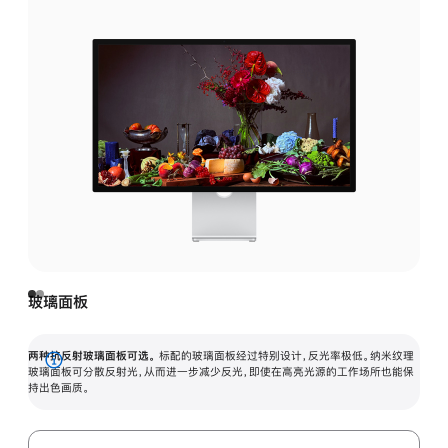
玻璃面板
两种抗反射玻璃面板可选。
标配的玻璃面板经过特别设计，反光率极低。纳米纹理
展
玻璃面板可分散反射光，从而进一步减少反光，即使在高亮光源的工作场所也能保
持出色画质。
开