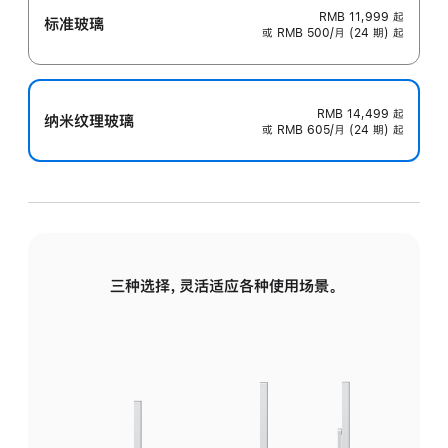
RMB 11,999
起
标准玻璃
或 RMB 500/月 (24 期) 起
RMB 14,499
起
纳米纹理玻璃
或 RMB 605/月 (24 期) 起
三种选择，灵活适应各种使用场景。
标