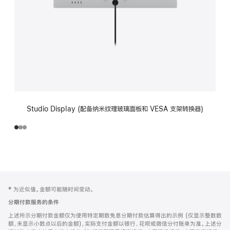
Studio Display (配备纳米纹理玻璃面板和 VESA 支架转换器)
网
脚
‡ 为近似值。金额可能随时间变动。
注
页
分期付款服务的条件
页
上述所示分期付款金额仅为使用特定期数免息分期付款估算得出的示例 (仅显示整数数
脚
额，未显示小数点以后的金额)，实际支付金额以银行、花呗或微信分付账单为准。上述分