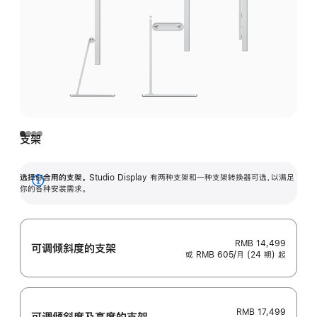
支架
选择你合用的支架。
Studio Display 有两种支架和一种支架转换器可选，以满足
展
你的各种安装需求。
开
RMB 14,499
可调倾斜度的支架
或 RMB 605/月 (24 期) 起
RMB 17,499
可调倾斜度及高‍度的支‍架