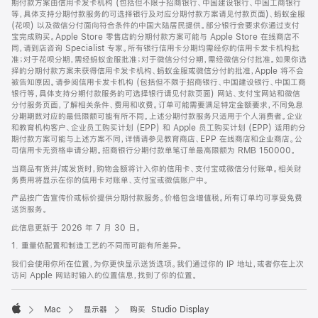
期付款方案由信用卡发卡机构 (包括但不限于招商银行、中国建设银行、中国工商银行
等，具体支持分期付款服务的可选择银行及对应分期付款方案请见付款页面)、蚂蚁金服
(花呗) 以及微信分付面向符合条件的中国大陆居民提供。部分银行会要求你通过支付
宝完成购买。Apple Store 零售店的分期付款方案可能与 Apple Store 在线商店不
同，请到店咨询 Specialist 专家。所有银行信用卡分期均需经你的信用卡发卡机构批
准；对于花呗分期，需经蚂蚁金服批准；对于微信分付分期，需经微信分付批准。如果你选
择的分期付款方案未获得信用卡发卡机构、蚂蚁金服或微信分付的批准，Apple 将不会
被告知原因。请参阅信用卡发卡机构 (包括但不限于招商银行、中国建设银行、中国工商
银行等，具体支持分期付款服务的可选择银行请见付款页面) 网站、支付宝网站和微信
分付服务页面，了解相关条件、费用和收费。订单可能需要满足特定金额要求，不同免息
分期期数对应的最低限额可能有所不同。上述分期付款服务只适用于个人消费者。企业
和教育机构客户、企业员工购买计划 (EPP) 和 Apple 员工购买计划 (EPP) 适用的分
期付款方案可能与上述方案不同，详情请参见教育商店、EPP 在线商店和企业商店。公
司信用卡无资格申请分期。招商银行分期付款单笔订单最高限额为 RMB 150000。
当商品有货并/或发货时，购物金额将计入你的信用卡、支付宝或微信分付账单。相关财
务费用将显示在你的信用卡对账单、支付宝或微信账户中。
产品按广告宣传价或标价提供分期付款服务。价格包含增值税。所有订单均可享受免费
送货服务。
此信息更新于 2026 年 7 月 30 日。
1. 重量依配置和制造工艺的不同而可能有所差异。
我们会使用你所在位置，为你更快显示送货选项。我们通过你的 IP 地址，或者你在上次
访问 Apple 网站时输入的位置信息，找到了你的位置。
Mac
显示器
购买 Studio Display