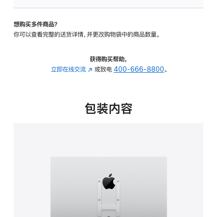
板
-
想购买多件商品？
VESA
你可以查看完整的送货详情，并更改购物袋中的商品数量。
支
架
转
获得购买帮助，
换
立即在线交流
(在
或致电
400-666-8800
。
器
新
的
窗
分
口
包装内容
期
中
付
打
款
开)
选
项)