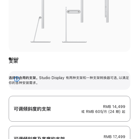
支架
选择你合用的支架。
Studio Display 有两种支架和一种支架转换器可选，以满足
展
你的各种安装需求。
开
RMB 14,499
可调倾斜度的支架
或 RMB 605/月 (24 期) 起
RMB 17,499
可调倾斜度及高‍度的支‍架