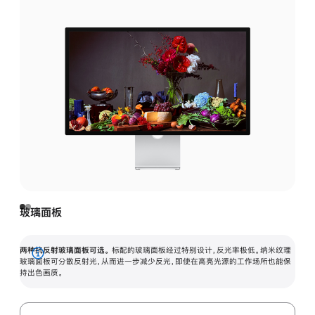
玻璃面板
两种抗反射玻璃面板可选。
标配的玻璃面板经过特别设计，反光率极低。纳米纹理
展
玻璃面板可分散反射光，从而进一步减少反光，即使在高亮光源的工作场所也能保
持出色画质。
开