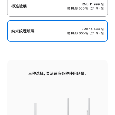
RMB 11,999
起
标准玻璃
或 RMB 500/月 (24 期) 起
RMB 14,499
起
纳米纹理玻璃
或 RMB 605/月 (24 期) 起
三种选择，灵活适应各种使用场景。
标