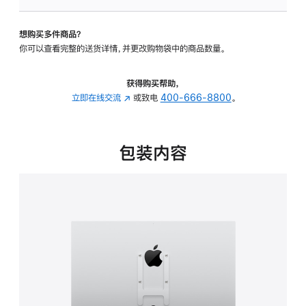
板
-
想购买多件商品？
VESA
你可以查看完整的送货详情，并更改购物袋中的商品数量。
支
架
转
获得购买帮助，
换
立即在线交流
(在
或致电
400-666-8800
。
器
新
的
窗
分
口
包装内容
期
中
付
打
款
开)
选
项)