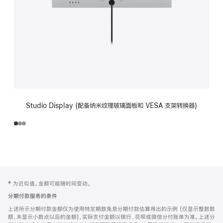
Studio Display (配备纳米纹理玻璃面板和 VESA 支架转换器)
网
脚
‡ 为近似值。金额可能随时间变动。
注
页
分期付款服务的条件
页
上述所示分期付款金额仅为使用特定期数免息分期付款估算得出的示例 (仅显示整数数
脚
额，未显示小数点以后的金额)，实际支付金额以银行、花呗或微信分付账单为准。上述分