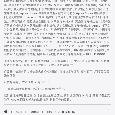
期付款方案由信用卡发卡机构 (包括但不限于招商银行、中国建设银行、中国工商银行
等，具体支持分期付款服务的可选择银行及对应分期付款方案请见付款页面)、蚂蚁金服
(花呗) 以及微信分付面向符合条件的中国大陆居民提供。部分银行会要求你通过支付
宝完成购买。Apple Store 零售店的分期付款方案可能与 Apple Store 在线商店不
同，请到店咨询 Specialist 专家。所有银行信用卡分期均需经你的信用卡发卡机构批
准；对于花呗分期，需经蚂蚁金服批准；对于微信分付分期，需经微信分付批准。如果你选
择的分期付款方案未获得信用卡发卡机构、蚂蚁金服或微信分付的批准，Apple 将不会
被告知原因。请参阅信用卡发卡机构 (包括但不限于招商银行、中国建设银行、中国工商
银行等，具体支持分期付款服务的可选择银行请见付款页面) 网站、支付宝网站和微信
分付服务页面，了解相关条件、费用和收费。订单可能需要满足特定金额要求，不同免息
分期期数对应的最低限额可能有所不同。上述分期付款服务只适用于个人消费者。企业
和教育机构客户、企业员工购买计划 (EPP) 和 Apple 员工购买计划 (EPP) 适用的分
期付款方案可能与上述方案不同，详情请参见教育商店、EPP 在线商店和企业商店。公
司信用卡无资格申请分期。招商银行分期付款单笔订单最高限额为 RMB 150000。
当商品有货并/或发货时，购物金额将计入你的信用卡、支付宝或微信分付账单。相关财
务费用将显示在你的信用卡对账单、支付宝或微信账户中。
产品按广告宣传价或标价提供分期付款服务。价格包含增值税。所有订单均可享受免费
送货服务。
此信息更新于 2026 年 7 月 30 日。
1. 重量依配置和制造工艺的不同而可能有所差异。
我们会使用你所在位置，为你更快显示送货选项。我们通过你的 IP 地址，或者你在上次
访问 Apple 网站时输入的位置信息，找到了你的位置。
Mac
显示器
购买 Studio Display