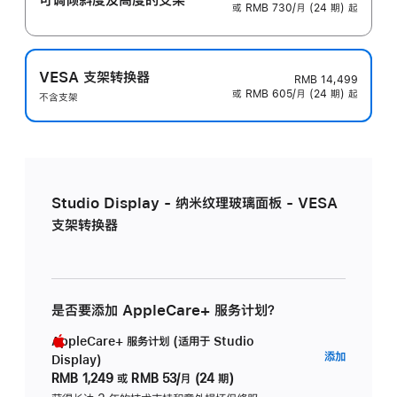
或 RMB 730/月 (24 期) 起
VESA 支架转换器
RMB 14,499
或 RMB 605/月 (24 期) 起
不含支架
Studio Display - 纳米纹理玻璃面板 - VESA
支架转换器
是否要添加 AppleCare+ 服务计划？
AppleCare+ 服务计划 (适用于 Studio
AppleC
添加
Display)
服
RMB 1,249
或
RMB 53/月 (24 期)