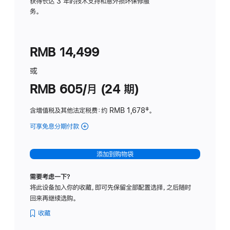
务
获得长达 3 年的技术支持和意外损坏保修服
务。
计
划
(适
RMB 14,499
用
于
或
Studio
RMB 605/月 (24 期)
Display
含增值税及其他法定税费
：约 RMB 1,678
脚
‡。
注
可享免息分期付款
(Studio
Display
-
添加到购物袋
纳
米
需要考虑一下？
纹
将此设备加入你的收藏，即可先保留全部配置选择，之后随时
理
回来再继续选购。
玻
璃
收藏
面