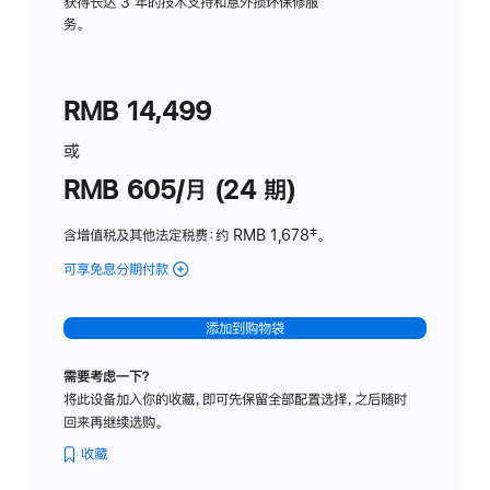
务
获得长达 3 年的技术支持和意外损坏保修服
务。
计
划
(适
RMB 14,499
用
于
或
Studio
RMB 605/月 (24 期)
Display
含增值税及其他法定税费
：约 RMB 1,678
脚
‡。
注
可享免息分期付款
(Studio
Display
-
添加到购物袋
纳
米
需要考虑一下？
纹
将此设备加入你的收藏，即可先保留全部配置选择，之后随时
理
回来再继续选购。
玻
璃
收藏
面