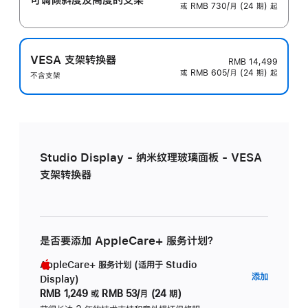
或 RMB 730/月 (24 期) 起
VESA 支架转换器
RMB 14,499
或 RMB 605/月 (24 期) 起
不含支架
Studio Display - 纳米纹理玻璃面板 - VESA
支架转换器
是否要添加 AppleCare+ 服务计划？
AppleCare+ 服务计划 (适用于 Studio
AppleC
添加
Display)
服
RMB 1,249
或
RMB 53/月 (24 期)