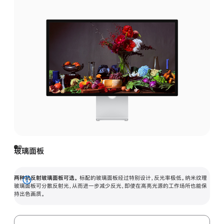
玻璃面板
两种抗反射玻璃面板可选。
标配的玻璃面板经过特别设计，反光率极低。纳米纹理
展
玻璃面板可分散反射光，从而进一步减少反光，即使在高亮光源的工作场所也能保
持出色画质。
开