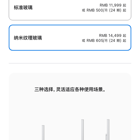
RMB 11,999
起
标准玻璃
或 RMB 500/月 (24 期) 起
RMB 14,499
起
纳米纹理玻璃
或 RMB 605/月 (24 期) 起
三种选择，灵活适应各种使用场景。
标