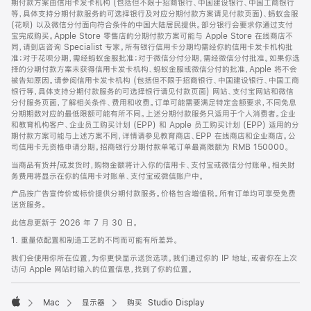
期付款方案由信用卡发卡机构 (包括但不限于招商银行、中国建设银行、中国工商银行
等，具体支持分期付款服务的可选择银行及对应分期付款方案请见付款页面)、蚂蚁金服
(花呗) 以及微信分付面向符合条件的中国大陆居民提供。部分银行会要求你通过支付
宝完成购买。Apple Store 零售店的分期付款方案可能与 Apple Store 在线商店不
同，请到店咨询 Specialist 专家。所有银行信用卡分期均需经你的信用卡发卡机构批
准；对于花呗分期，需经蚂蚁金服批准；对于微信分付分期，需经微信分付批准。如果你选
择的分期付款方案未获得信用卡发卡机构、蚂蚁金服或微信分付的批准，Apple 将不会
被告知原因。请参阅信用卡发卡机构 (包括但不限于招商银行、中国建设银行、中国工商
银行等，具体支持分期付款服务的可选择银行请见付款页面) 网站、支付宝网站和微信
分付服务页面，了解相关条件、费用和收费。订单可能需要满足特定金额要求，不同免息
分期期数对应的最低限额可能有所不同。上述分期付款服务只适用于个人消费者。企业
和教育机构客户、企业员工购买计划 (EPP) 和 Apple 员工购买计划 (EPP) 适用的分
期付款方案可能与上述方案不同，详情请参见教育商店、EPP 在线商店和企业商店。公
司信用卡无资格申请分期。招商银行分期付款单笔订单最高限额为 RMB 150000。
当商品有货并/或发货时，购物金额将计入你的信用卡、支付宝或微信分付账单。相关财
务费用将显示在你的信用卡对账单、支付宝或微信账户中。
产品按广告宣传价或标价提供分期付款服务。价格包含增值税。所有订单均可享受免费
送货服务。
此信息更新于 2026 年 7 月 30 日。
1. 重量依配置和制造工艺的不同而可能有所差异。
我们会使用你所在位置，为你更快显示送货选项。我们通过你的 IP 地址，或者你在上次
访问 Apple 网站时输入的位置信息，找到了你的位置。
Mac
显示器
购买 Studio Display