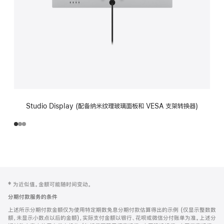
Studio Display (配备纳米纹理玻璃面板和 VESA 支架转换器)
网
脚
‡ 为近似值。金额可能随时间变动。
注
页
分期付款服务的条件
页
上述所示分期付款金额仅为使用特定期数免息分期付款估算得出的示例 (仅显示整数数
脚
额，未显示小数点以后的金额)，实际支付金额以银行、花呗或微信分付账单为准。上述分