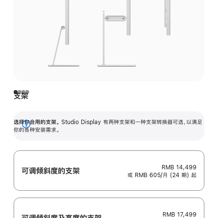
支架
选择你合用的支架。
Studio Display 有两种支架和一种支架转换器可选，以满足
展
你的各种安装需求。
开
RMB 14,499
可调倾斜度的支架
或 RMB 605/月 (24 期) 起
RMB 17,499
可调倾斜度及高‍度的支‍架