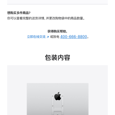
板
-
想购买多件商品？
VESA
你可以查看完整的送货详情，并更改购物袋中的商品数量。
支
架
转
获得购买帮助，
换
立即在线交流
(在
或致电
400-666-8800
。
器
新
的
窗
分
口
包装内容
期
中
付
打
款
开)
选
项)