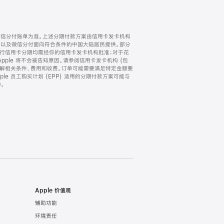
微信分付账单为准。上述分期付款方案由信用卡发卡机构
) 以及微信分付面向符合条件的中国大陆居民提供。部分
家。所有银行信用卡分期均需经你的信用卡发卡机构批准；对于花
ple 将不会被告知原因。请参阅信用卡发卡机构 (包
了解相关条件、费用和收费。订单可能需要满足特定金额要
e 员工购买计划 (EPP) 适用的分期付款方案可能与
。
Apple 价值观
辅助功能
环境责任