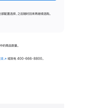
全部配置选择，之后随时回来再继续选购。
中的商品数量。
交流
(在
或致电
400-666-8800。
新
窗
口
中
打
开)