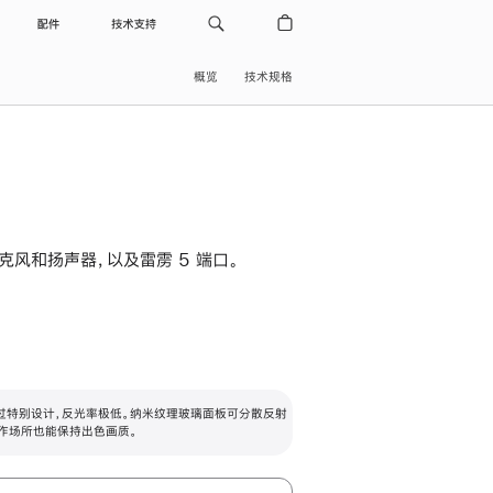
配件
技术支持
概览
技术规格
级麦克风和扬声器，以及雷雳 5 端口。
过特别设计，反光率极低。纳米纹理玻璃面板可分散反射
作场所也能保持出色画质。