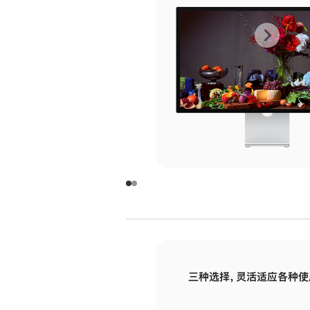
上
下
一
一
张
张
图
图
库
库
图
图
片
片
-
-
玻
玻
璃
璃
三种选择，灵活适应各种使
面
面
板
板