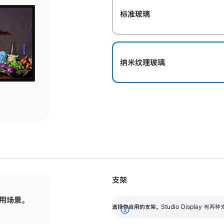
标准玻璃
纳米纹理玻璃
支架
用场景。
标配可调倾斜度的支架，提供 30 度的倾斜度
选
选择你合用的支架。
Studio Display
调节范围。
展