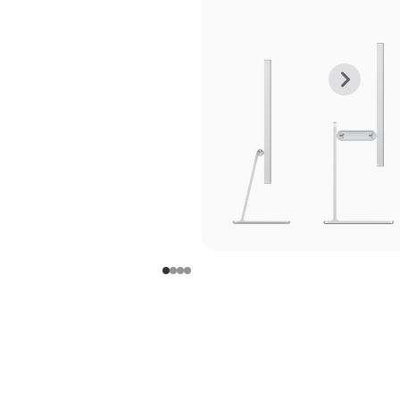
上
下
一
一
张
张
图
图
库
库
图
图
片
片
-
-
支
支
架
架