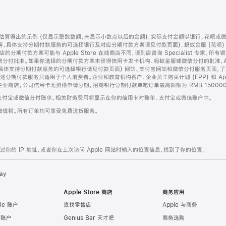
算得出的示例 (仅显示整数数额，未显示小数点以后的金额)，实际支付金额以银行、花呗或
等，具体支持分期付款服务的可选择银行及对应分期付款方案请见付款页面)、蚂蚁金服 (花呗
售店的分期付款方案可能与 Apple Store 在线商店不同，请到店咨询 Specialist 专
分付批准。如果你选择的分期付款方案未获得信用卡发卡机构、蚂蚁金服或微信分付的批准，Ap
具体支持分期付款服务的可选择银行请见付款页面) 网站、支付宝网站和微信分付服务页面，
期付款服务只适用于个人消费者。企业和教育机构客户、企业员工购买计划 (EPP) 和 Appl
企业商店。公司信用卡无资格申请分期。招商银行分期付款单笔订单最高限额为 RMB 150000
支付宝或微信分付账单。相关财务费用将显示在你的信用卡对账单、支付宝或微信账户中。
增值税。所有订单均可享受免费送货服务。
的 IP 地址，或者你在上次访问 Apple 网站时输入的位置信息，找到了你的位置。
ay
Apple Store 商店
商务应用
le 账户
查找零售店
Apple 与商务
e 账户
Genius Bar 天才吧
商务选购