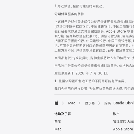
网
脚
‡ 为近似值。金额可能随时间变动。
注
页
分期付款服务的条件
页
上述所示分期付款金额仅为使用特定期数免息分期付款估
脚
(包括但不限于招商银行、中国建设银行、中国工商银行
银行会要求你通过支付宝完成购买。Apple Store 零
呗分期，需经蚂蚁金服批准；对于微信分付分期，需经微信
括但不限于招商银行、中国建设银行、中国工商银行等，
求，不同免息分期期数对应的最低限额可能有所不同。上述分
上述方案不同，详情请参见教育商店、EPP 在线商店和
当商品有货并/或发货时，购物金额将计入你的信用卡、
产品按广告宣传价或标价提供分期付款服务。价格包含
此信息更新于 2026 年 7 月 30 日。
1. 重量依配置和制造工艺的不同而可能有所差异。
我们会使用你所在位置，为你更快显示送货选项。我们通过你
Mac
显示器
购买 Studio Displ
Apple
选购及了解
账户
商店
管理你的 App
Mac
Apple Stor