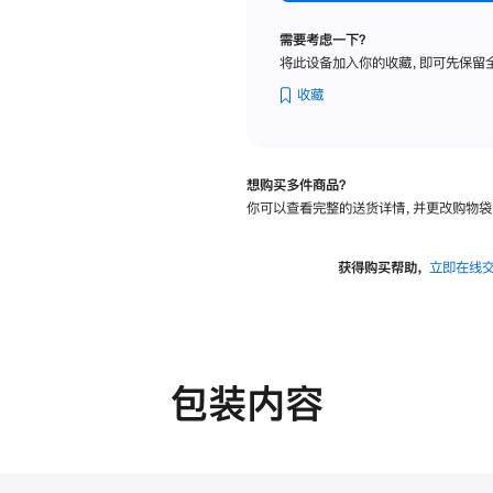
纳
米
需要考虑一下？
纹
将此设备加入你的收藏，即可先保留
理
玻
收藏
璃
面
板
想购买多件商品？
-
你可以查看完整的送货详情，并更改购物袋
VESA
支
架
获得购买帮助，
立即在线
转
换
器
的
分
包装内容
期
付
款
选
项)