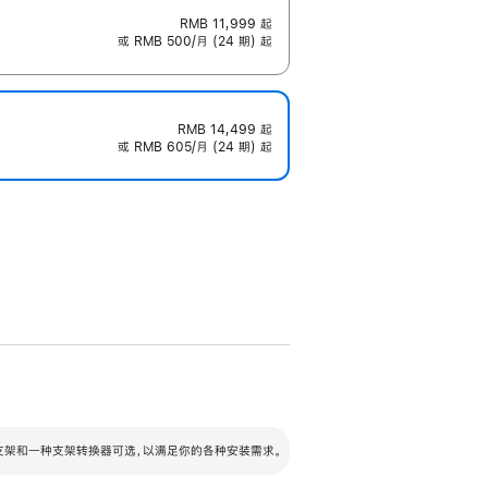
RMB 11,999
起
或 RMB 500/月 (24 期) 起
RMB 14,499
起
或 RMB 605/月 (24 期) 起
配可调倾斜度及高度的支架，额外增加 105
VESA 支架转换器
 有两种支架和一种支架转换器可选，以满足你的各种安装需求。
毫米的高度调节范围。
容的支架 (未随附)