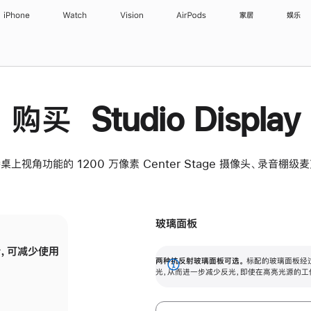
iPhone
Watch
Vision
AirPods
家居
娱乐
购买 Studio Display
桌上视角功能的 1200 万像素 Center Stage 摄像头、录音棚
玻璃面板
，可减少使用
纳米纹理玻璃面板可进一步减少反光，即使在
两种抗反射玻璃面板可选。
标配的玻璃面板经
。
有高亮光源的场所使用，也能保持出色画质。
展
光，从而进一步减少反光，即使在高亮光源的工
开