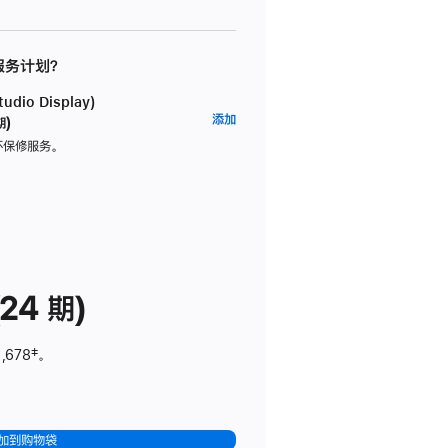
 服务计划？
dio Display)
AppleCare+
添加
期)
服
坏保修服务。
务
计
划
(适
用
于
24 期)
Studio
Display)
,678
脚
‡。
注
加到购物袋