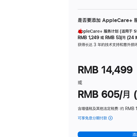
是否要添加 AppleCare+
AppleCare+ 服务计划 (适用于 Stu
RMB 1,249
或
RMB 53/月 (24 
获得长达 3 年的技术支持和意外损
RMB 14,499
或
RMB 605/月 (
含增值税及其他法定税费
：约 RMB 1
可享免息分期付款
(Studio
Display
-
添