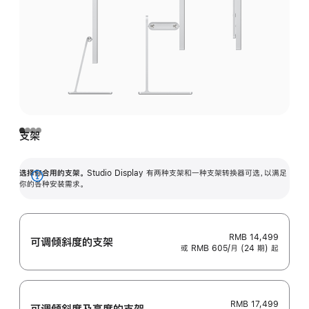
支架
选择你合用的支架。
Studio Display 有两种支架和一种支架转换器可选，以满足
展
你的各种安装需求。
开
RMB 14,499
可调倾斜度的支架
或 RMB 605/月 (24 期) 起
RMB 17,499
可调倾斜度及高‍度的支‍架