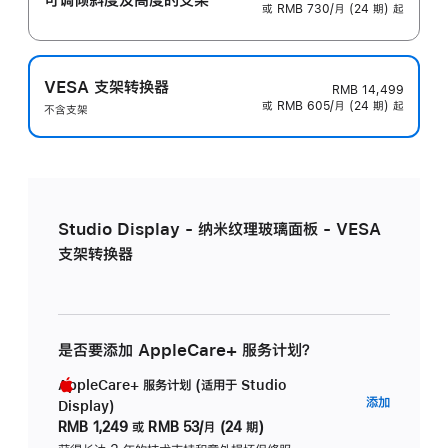
或 RMB 730/月 (24 期) 起
VESA 支架转换器
RMB 14,499
或 RMB 605/月 (24 期) 起
不含支架
Studio Display - 纳米纹理玻璃面板 - VESA
支架转换器
是否要添加 AppleCare+ 服务计划？
AppleCare+ 服务计划 (适用于 Studio
AppleC
添加
Display)
服
RMB 1,249
或
RMB 53/月 (24 期)