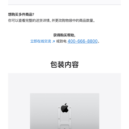
板
-
想购买多件商品？
VESA
你可以查看完整的送货详情，并更改购物袋中的商品数量。
支
架
转
获得购买帮助，
换
立即在线交流
(在
或致电
400-666-8800
。
器
新
的
窗
分
口
包装内容
期
中
付
打
款
开)
选
项)