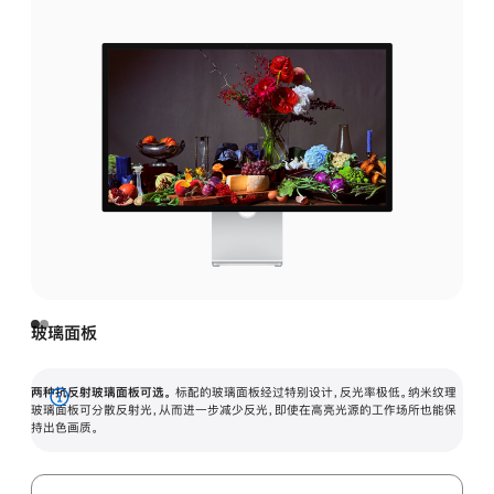
玻璃面板
两种抗反射玻璃面板可选。
标配的玻璃面板经过特别设计，反光率极低。纳米纹理
展
玻璃面板可分散反射光，从而进一步减少反光，即使在高亮光源的工作场所也能保
持出色画质。
开