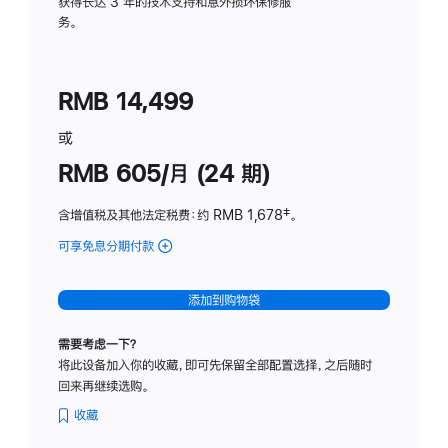
务
获得长达 3 年的技术支持和意外损坏保修服
务。
计
划
(适
RMB 14,499
用
于
或
Studio
RMB 605/月 (24 期)
Display
含增值税及其他法定税费
：约 RMB 1,678
脚
‡。
注
可享免息分期付款
(Studio
Display
-
添加到购物袋
纳
米
需要考虑一下？
纹
将此设备加入你的收藏，即可先保留全部配置选择，之后随时
理
回来再继续选购。
玻
璃
收藏
面