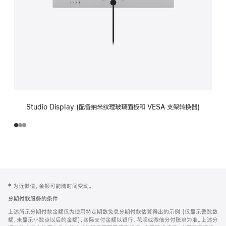
Studio Display (配备纳米纹理玻璃面板和 VESA 支架转换器)
网
脚
‡ 为近似值。金额可能随时间变动。
注
页
分期付款服务的条件
页
上述所示分期付款金额仅为使用特定期数免息分期付款估算得出的示例 (仅显示整数数
脚
额，未显示小数点以后的金额)，实际支付金额以银行、花呗或微信分付账单为准。上述分