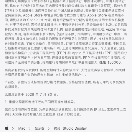
期付款方案由信用卡发卡机构 (包括但不限于招商银行、中国建设银行、中国工商银行
等，具体支持分期付款服务的可选择银行及对应分期付款方案请见付款页面)、蚂蚁金服
(花呗) 以及微信分付面向符合条件的中国大陆居民提供。部分银行会要求你通过支付
宝完成购买。Apple Store 零售店的分期付款方案可能与 Apple Store 在线商店不
同，请到店咨询 Specialist 专家。所有银行信用卡分期均需经你的信用卡发卡机构批
准；对于花呗分期，需经蚂蚁金服批准；对于微信分付分期，需经微信分付批准。如果你选
择的分期付款方案未获得信用卡发卡机构、蚂蚁金服或微信分付的批准，Apple 将不会
被告知原因。请参阅信用卡发卡机构 (包括但不限于招商银行、中国建设银行、中国工商
银行等，具体支持分期付款服务的可选择银行请见付款页面) 网站、支付宝网站和微信
分付服务页面，了解相关条件、费用和收费。订单可能需要满足特定金额要求，不同免息
分期期数对应的最低限额可能有所不同。上述分期付款服务只适用于个人消费者。企业
和教育机构客户、企业员工购买计划 (EPP) 和 Apple 员工购买计划 (EPP) 适用的分
期付款方案可能与上述方案不同，详情请参见教育商店、EPP 在线商店和企业商店。公
司信用卡无资格申请分期。招商银行分期付款单笔订单最高限额为 RMB 150000。
当商品有货并/或发货时，购物金额将计入你的信用卡、支付宝或微信分付账单。相关财
务费用将显示在你的信用卡对账单、支付宝或微信账户中。
产品按广告宣传价或标价提供分期付款服务。价格包含增值税。所有订单均可享受免费
送货服务。
此信息更新于 2026 年 7 月 30 日。
1. 重量依配置和制造工艺的不同而可能有所差异。
我们会使用你所在位置，为你更快显示送货选项。我们通过你的 IP 地址，或者你在上次
访问 Apple 网站时输入的位置信息，找到了你的位置。
Mac
显示器
购买 Studio Display