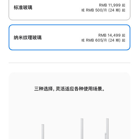
RMB 11,999
起
标准玻璃
或 RMB 500/月 (24 期) 起
RMB 14,499
起
纳米纹理玻璃
或 RMB 605/月 (24 期) 起
三种选择，灵活适应各种使用场景。
标