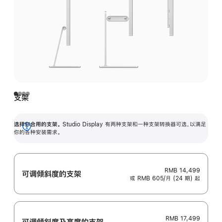
支架
选择你合用的支架。
Studio Display 有两种支架和一种支架转换器可选，以满足
展
你的各种安装需求。
开
RMB 14,499
可调倾斜度的支架
或 RMB 605/月 (24 期) 起
RMB 17,499
可调倾斜度及高‍度的支‍架