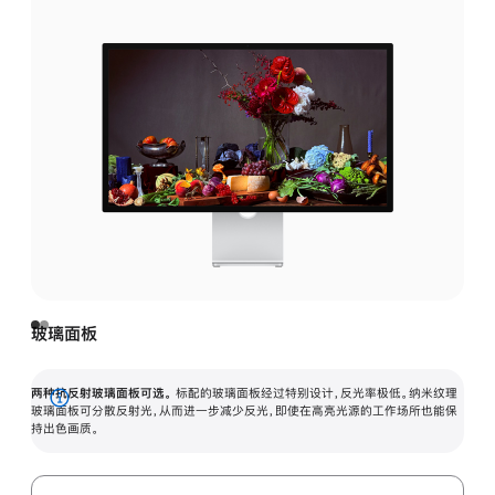
玻璃面板
两种抗反射玻璃面板可选。
标配的玻璃面板经过特别设计，反光率极低。纳米纹理
展
玻璃面板可分散反射光，从而进一步减少反光，即使在高亮光源的工作场所也能保
持出色画质。
开