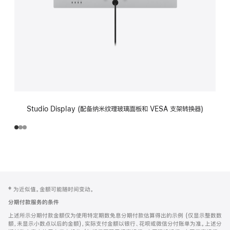
Studio Display (配备纳米纹理玻璃面板和 VESA 支架转换器)
网
脚
‡ 为近似值。金额可能随时间变动。
注
页
分期付款服务的条件
页
上述所示分期付款金额仅为使用特定期数免息分期付款估算得出的示例 (仅显示整数数
脚
额，未显示小数点以后的金额)，实际支付金额以银行、花呗或微信分付账单为准。上述分