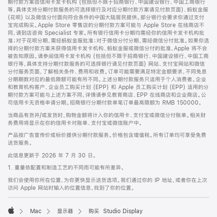
期付款方案由信用卡发卡机构 (包括但不限于招商银行、中国建设银行、中国工商银行
等，具体支持分期付款服务的可选择银行及对应分期付款方案请见付款页面)、蚂蚁金服
(花呗) 以及微信分付面向符合条件的中国大陆居民提供。部分银行会要求你通过支付
宝完成购买。Apple Store 零售店的分期付款方案可能与 Apple Store 在线商店不
同，请到店咨询 Specialist 专家。所有银行信用卡分期均需经你的信用卡发卡机构批
准；对于花呗分期，需经蚂蚁金服批准；对于微信分付分期，需经微信分付批准。如果你选
择的分期付款方案未获得信用卡发卡机构、蚂蚁金服或微信分付的批准，Apple 将不会
被告知原因。请参阅信用卡发卡机构 (包括但不限于招商银行、中国建设银行、中国工商
银行等，具体支持分期付款服务的可选择银行请见付款页面) 网站、支付宝网站和微信
分付服务页面，了解相关条件、费用和收费。订单可能需要满足特定金额要求，不同免息
分期期数对应的最低限额可能有所不同。上述分期付款服务只适用于个人消费者。企业
和教育机构客户、企业员工购买计划 (EPP) 和 Apple 员工购买计划 (EPP) 适用的分
期付款方案可能与上述方案不同，详情请参见教育商店、EPP 在线商店和企业商店。公
司信用卡无资格申请分期。招商银行分期付款单笔订单最高限额为 RMB 150000。
当商品有货并/或发货时，购物金额将计入你的信用卡、支付宝或微信分付账单。相关财
务费用将显示在你的信用卡对账单、支付宝或微信账户中。
产品按广告宣传价或标价提供分期付款服务。价格包含增值税。所有订单均可享受免费
送货服务。
此信息更新于 2026 年 7 月 30 日。
1. 重量依配置和制造工艺的不同而可能有所差异。
我们会使用你所在位置，为你更快显示送货选项。我们通过你的 IP 地址，或者你在上次
访问 Apple 网站时输入的位置信息，找到了你的位置。
Mac
显示器
购买 Studio Display