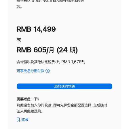
务
获得长达 3 年的技术支持和意外损坏保修服
务。
计
划
(适
RMB 14,499
用
于
或
Studio
RMB 605/月 (24 期)
Display
含增值税及其他法定税费
：约 RMB 1,678
脚
‡。
注
可享免息分期付款
(Studio
Display
-
添加到购物袋
纳
米
需要考虑一下？
纹
将此设备加入你的收藏，即可先保留全部配置选择，之后随时
理
回来再继续选购。
玻
璃
收藏
面