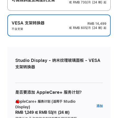
或 RMB 730/月 (24 期) 起
VESA 支架转换器
RMB 14,499
或 RMB 605/月 (24 期) 起
不含支架
Studio Display - 纳米纹理玻璃面板 - VESA
支架转换器
是否要添加 AppleCare+ 服务计划？
AppleCare+ 服务计划 (适用于 Studio
AppleC
添加
Display)
服
RMB 1,249
或
RMB 53/月 (24 期)