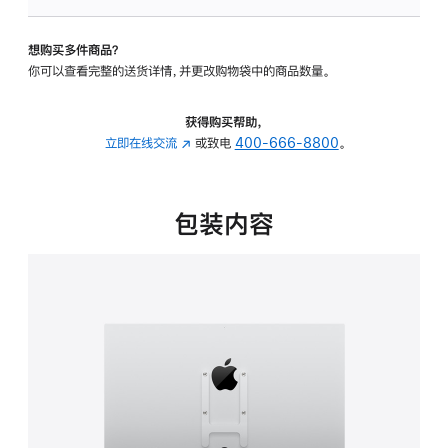
板
-
想购买多件商品？
VESA
你可以查看完整的送货详情，并更改购物袋中的商品数量。
支
架
转
获得购买帮助，
换
立即在线交流
(在
或致电
400-666-8800
。
器
新
的
窗
分
口
包装内容
期
中
付
打
款
开)
选
项)