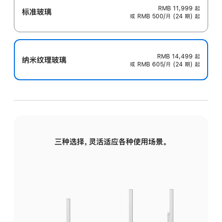
RMB 11,999
起
标准玻璃
或 RMB 500/月 (24 期) 起
RMB 14,499
起
纳米纹理玻璃
或 RMB 605/月 (24 期) 起
三种选择，灵活适应各种使用场景。
标