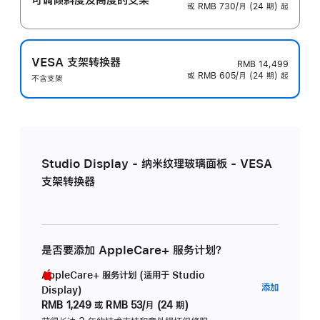
或 RMB 730/月 (24 期) 起
VESA 支架转换器
RMB 14,499
或 RMB 605/月 (24 期) 起
不含支架
Studio Display - 纳米纹理玻璃面板 - VESA
支架转换器
是否要添加 AppleCare+ 服务计划？
AppleCare+ 服务计划 (适用于 Studio
AppleC
添加
Display)
服
RMB 1,249
或
RMB 53/月 (24 期)