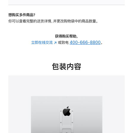
板
-
想购买多件商品？
VESA
你可以查看完整的送货详情，并更改购物袋中的商品数量。
支
架
转
获得购买帮助，
换
立即在线交流
(在
或致电
400-666-8800
。
器
新
的
窗
分
口
包装内容
期
中
付
打
款
开)
选
项)