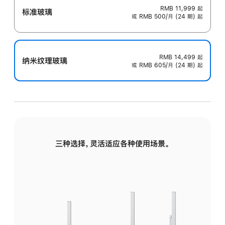
RMB 11,999
起
标准玻璃
或 RMB 500/月 (24 期) 起
RMB 14,499
起
纳米纹理玻璃
或 RMB 605/月 (24 期) 起
三种选择，灵活适应各种使用场景。
标