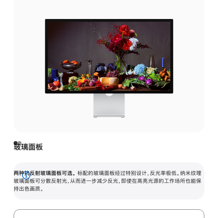
玻璃面板
两种抗反射玻璃面板可选。
标配的玻璃面板经过特别设计，反光率极低。纳米纹理
展
玻璃面板可分散反射光，从而进一步减少反光，即使在高亮光源的工作场所也能保
持出色画质。
开