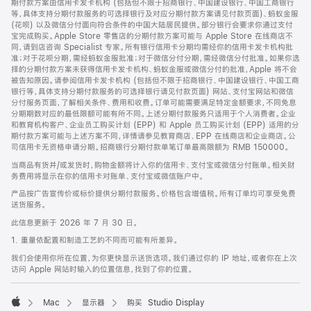
期付款方案由信用卡发卡机构 (包括但不限于招商银行、中国建设银行、中国工商银行
等，具体支持分期付款服务的可选择银行及对应分期付款方案请见付款页面)、蚂蚁金服
(花呗) 以及微信分付面向符合条件的中国大陆居民提供。部分银行会要求你通过支付
宝完成购买。Apple Store 零售店的分期付款方案可能与 Apple Store 在线商店不
同，请到店咨询 Specialist 专家。所有银行信用卡分期均需经你的信用卡发卡机构批
准；对于花呗分期，需经蚂蚁金服批准；对于微信分付分期，需经微信分付批准。如果你选
择的分期付款方案未获得信用卡发卡机构、蚂蚁金服或微信分付的批准，Apple 将不会
被告知原因。请参阅信用卡发卡机构 (包括但不限于招商银行、中国建设银行、中国工商
银行等，具体支持分期付款服务的可选择银行请见付款页面) 网站、支付宝网站和微信
分付服务页面，了解相关条件、费用和收费。订单可能需要满足特定金额要求，不同免息
分期期数对应的最低限额可能有所不同。上述分期付款服务只适用于个人消费者。企业
和教育机构客户、企业员工购买计划 (EPP) 和 Apple 员工购买计划 (EPP) 适用的分
期付款方案可能与上述方案不同，详情请参见教育商店、EPP 在线商店和企业商店。公
司信用卡无资格申请分期。招商银行分期付款单笔订单最高限额为 RMB 150000。
当商品有货并/或发货时，购物金额将计入你的信用卡、支付宝或微信分付账单。相关财
务费用将显示在你的信用卡对账单、支付宝或微信账户中。
产品按广告宣传价或标价提供分期付款服务。价格包含增值税。所有订单均可享受免费
送货服务。
此信息更新于 2026 年 7 月 30 日。
1. 重量依配置和制造工艺的不同而可能有所差异。
我们会使用你所在位置，为你更快显示送货选项。我们通过你的 IP 地址，或者你在上次
访问 Apple 网站时输入的位置信息，找到了你的位置。
Mac
显示器
购买 Studio Display