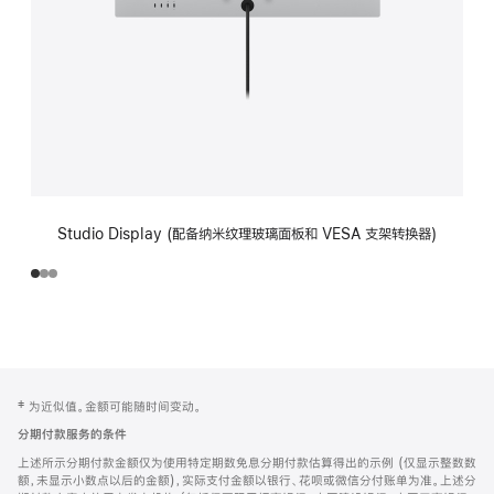
Studio Display (配备纳米纹理玻璃面板和 VESA 支架转换器)
网
脚
‡ 为近似值。金额可能随时间变动。
注
页
分期付款服务的条件
页
上述所示分期付款金额仅为使用特定期数免息分期付款估算得出的示例 (仅显示整数数
脚
额，未显示小数点以后的金额)，实际支付金额以银行、花呗或微信分付账单为准。上述分