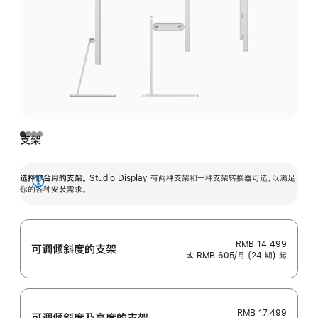
支架
选择你合用的支架。
Studio Display 有两种支架和一种支架转换器可选，以满足
展
你的各种安装需求。
开
RMB 14,499
可调倾斜度的支架
或 RMB 605/月 (24 期) 起
RMB 17,499
可调倾斜度及高‍度的支‍架