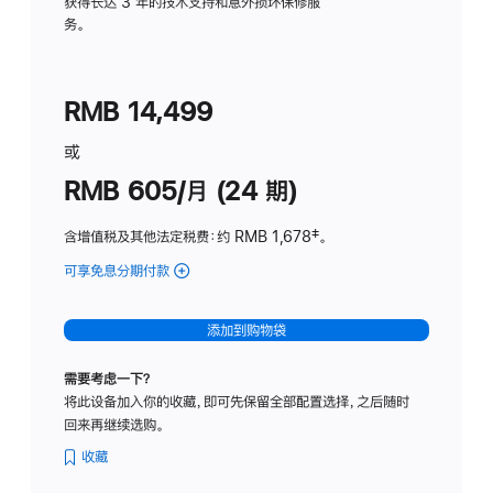
务
获得长达 3 年的技术支持和意外损坏保修服
务。
计
划
(适
RMB 14,499
用
于
或
Studio
RMB 605/月 (24 期)
Display
含增值税及其他法定税费
：约 RMB 1,678
脚
‡。
注
可享免息分期付款
(Studio
Display
-
添加到购物袋
纳
米
需要考虑一下？
纹
将此设备加入你的收藏，即可先保留全部配置选择，之后随时
理
回来再继续选购。
玻
璃
收藏
面