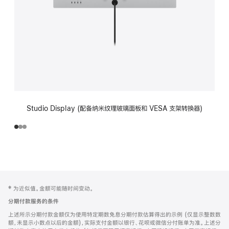
Studio Display (配备纳米纹理玻璃面板和 VESA 支架转换器)
网
脚
‡ 为近似值。金额可能随时间变动。
注
页
分期付款服务的条件
页
上述所示分期付款金额仅为使用特定期数免息分期付款估算得出的示例 (仅显示整数数
脚
额，未显示小数点以后的金额)，实际支付金额以银行、花呗或微信分付账单为准。上述分