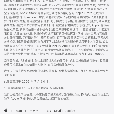
期付款方案由信用卡发卡机构 (包括但不限于招商银行、中国建设银行、中国工商银行
等，具体支持分期付款服务的可选择银行及对应分期付款方案请见付款页面)、蚂蚁金服
(花呗) 以及微信分付面向符合条件的中国大陆居民提供。部分银行会要求你通过支付
宝完成购买。Apple Store 零售店的分期付款方案可能与 Apple Store 在线商店不
同，请到店咨询 Specialist 专家。所有银行信用卡分期均需经你的信用卡发卡机构批
准；对于花呗分期，需经蚂蚁金服批准；对于微信分付分期，需经微信分付批准。如果你选
择的分期付款方案未获得信用卡发卡机构、蚂蚁金服或微信分付的批准，Apple 将不会
被告知原因。请参阅信用卡发卡机构 (包括但不限于招商银行、中国建设银行、中国工商
银行等，具体支持分期付款服务的可选择银行请见付款页面) 网站、支付宝网站和微信
分付服务页面，了解相关条件、费用和收费。订单可能需要满足特定金额要求，不同免息
分期期数对应的最低限额可能有所不同。上述分期付款服务只适用于个人消费者。企业
和教育机构客户、企业员工购买计划 (EPP) 和 Apple 员工购买计划 (EPP) 适用的分
期付款方案可能与上述方案不同，详情请参见教育商店、EPP 在线商店和企业商店。公
司信用卡无资格申请分期。招商银行分期付款单笔订单最高限额为 RMB 150000。
当商品有货并/或发货时，购物金额将计入你的信用卡、支付宝或微信分付账单。相关财
务费用将显示在你的信用卡对账单、支付宝或微信账户中。
产品按广告宣传价或标价提供分期付款服务。价格包含增值税。所有订单均可享受免费
送货服务。
此信息更新于 2026 年 7 月 30 日。
1. 重量依配置和制造工艺的不同而可能有所差异。
我们会使用你所在位置，为你更快显示送货选项。我们通过你的 IP 地址，或者你在上次
访问 Apple 网站时输入的位置信息，找到了你的位置。
Mac
显示器
购买 Studio Display