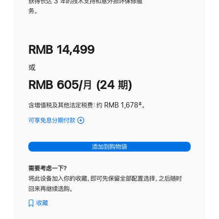
务
获得长达 3 年的技术支持和意外损坏保修服
务。
计
划
(适
RMB 14,499
用
于
或
Studio
RMB 605/月 (24 期)
Display
含增值税及其他法定税费
：约 RMB 1,678
脚
‡。
注
可享免息分期付款
(Studio
Display
-
添加到购物袋
纳
米
需要考虑一下？
纹
将此设备加入你的收藏，即可先保留全部配置选择，之后随时
理
回来再继续选购。
玻
璃
收藏
面