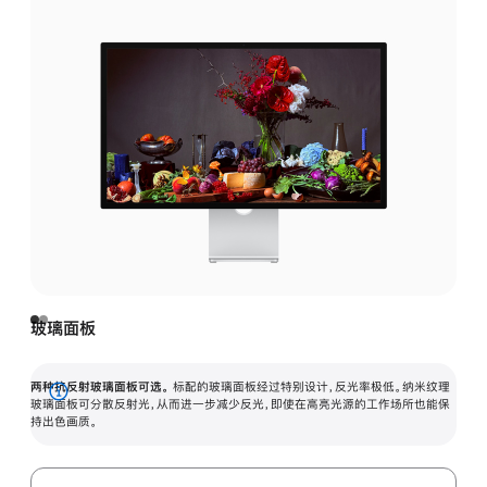
玻璃面板
两种抗反射玻璃面板可选。
标配的玻璃面板经过特别设计，反光率极低。纳米纹理
展
玻璃面板可分散反射光，从而进一步减少反光，即使在高亮光源的工作场所也能保
持出色画质。
开