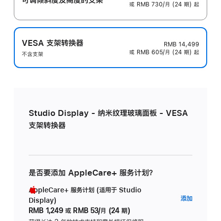
或 RMB 730/月 (24 期) 起
VESA 支架转换器
RMB 14,499
或 RMB 605/月 (24 期) 起
不含支架
Studio Display - 纳米纹理玻璃面板 - VESA
支架转换器
是否要添加 AppleCare+ 服务计划？
AppleCare+ 服务计划 (适用于 Studio
AppleC
添加
Display)
服
RMB 1,249
或
RMB 53/月 (24 期)