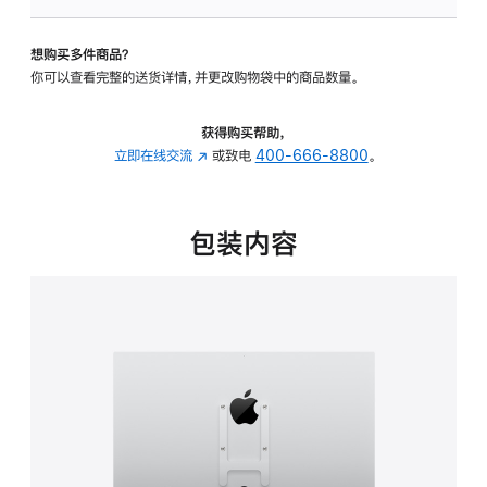
板
-
想购买多件商品？
VESA
你可以查看完整的送货详情，并更改购物袋中的商品数量。
支
架
转
获得购买帮助，
换
立即在线交流
(在
或致电
400-666-8800
。
器
新
的
窗
分
口
包装内容
期
中
付
打
款
开)
选
项)