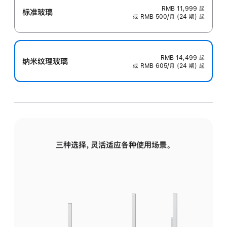
RMB 11,999
起
标准玻璃
或 RMB 500/月 (24 期) 起
RMB 14,499
起
纳米纹理玻璃
或 RMB 605/月 (24 期) 起
三种选择，灵活适应各种使用场景。
标