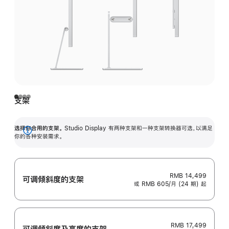
支架
选择你合用的支架。
Studio Display 有两种支架和一种支架转换器可选，以满足
展
你的各种安装需求。
开
RMB 14,499
可调倾斜度的支架
或 RMB 605/月 (24 期) 起
RMB 17,499
可调倾斜度及高‍度的支‍架