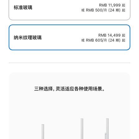
RMB 11,999
起
标准玻璃
或 RMB 500/月 (24 期) 起
RMB 14,499
起
纳米纹理玻璃
或 RMB 605/月 (24 期) 起
三种选择，灵活适应各种使用场景。
标