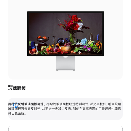
玻璃面板
两种抗反射玻璃面板可选。
标配的玻璃面板经过特别设计，反光率极低。纳米纹理
展
玻璃面板可分散反射光，从而进一步减少反光，即使在高亮光源的工作场所也能保
持出色画质。
开