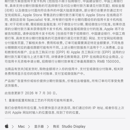
期付款方案由信用卡发卡机构 (包括但不限于招商银行、中国建设银行、中国工商银行
等，具体支持分期付款服务的可选择银行及对应分期付款方案请见付款页面)、蚂蚁金服
(花呗) 以及微信分付面向符合条件的中国大陆居民提供。部分银行会要求你通过支付
宝完成购买。Apple Store 零售店的分期付款方案可能与 Apple Store 在线商店不
同，请到店咨询 Specialist 专家。所有银行信用卡分期均需经你的信用卡发卡机构批
准；对于花呗分期，需经蚂蚁金服批准；对于微信分付分期，需经微信分付批准。如果你选
择的分期付款方案未获得信用卡发卡机构、蚂蚁金服或微信分付的批准，Apple 将不会
被告知原因。请参阅信用卡发卡机构 (包括但不限于招商银行、中国建设银行、中国工商
银行等，具体支持分期付款服务的可选择银行请见付款页面) 网站、支付宝网站和微信
分付服务页面，了解相关条件、费用和收费。订单可能需要满足特定金额要求，不同免息
分期期数对应的最低限额可能有所不同。上述分期付款服务只适用于个人消费者。企业
和教育机构客户、企业员工购买计划 (EPP) 和 Apple 员工购买计划 (EPP) 适用的分
期付款方案可能与上述方案不同，详情请参见教育商店、EPP 在线商店和企业商店。公
司信用卡无资格申请分期。招商银行分期付款单笔订单最高限额为 RMB 150000。
当商品有货并/或发货时，购物金额将计入你的信用卡、支付宝或微信分付账单。相关财
务费用将显示在你的信用卡对账单、支付宝或微信账户中。
产品按广告宣传价或标价提供分期付款服务。价格包含增值税。所有订单均可享受免费
送货服务。
此信息更新于 2026 年 7 月 30 日。
1. 重量依配置和制造工艺的不同而可能有所差异。
我们会使用你所在位置，为你更快显示送货选项。我们通过你的 IP 地址，或者你在上次
访问 Apple 网站时输入的位置信息，找到了你的位置。
Mac
显示器
购买 Studio Display