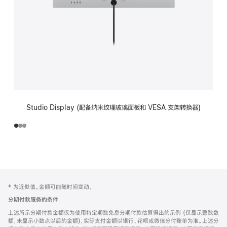
Studio Display (配备纳米纹理玻璃面板和 VESA 支架转换器)
网
脚
‡ 为近似值。金额可能随时间变动。
注
页
分期付款服务的条件
页
上述所示分期付款金额仅为使用特定期数免息分期付款估算得出的示例 (仅显示整数数
脚
额，未显示小数点以后的金额)，实际支付金额以银行、花呗或微信分付账单为准。上述分