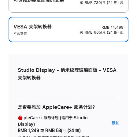
或 RMB 730/月 (24 期) 起
VESA 支架转换器
RMB 14,499
或 RMB 605/月 (24 期) 起
不含支架
Studio Display - 纳米纹理玻璃面板 - VESA
支架转换器
是否要添加 AppleCare+ 服务计划？
AppleCare+ 服务计划 (适用于 Studio
AppleC
添加
Display)
服
RMB 1,249
或
RMB 53/月 (24 期)