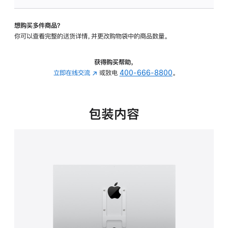
板
-
想购买多件商品？
VESA
你可以查看完整的送货详情，并更改购物袋中的商品数量。
支
架
转
获得购买帮助，
换
立即在线交流
(在
或致电
400-666-8800
。
器
新
的
窗
分
口
包装内容
期
中
付
打
款
开)
选
项)