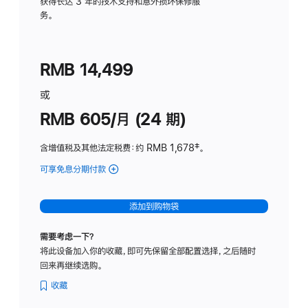
务
获得长达 3 年的技术支持和意外损坏保修服
务。
计
划
(适
RMB 14,499
用
于
或
Studio
RMB 605/月 (24 期)
Display
含增值税及其他法定税费
：约 RMB 1,678
脚
‡。
注
可享免息分期付款
(Studio
Display
-
添加到购物袋
纳
米
需要考虑一下？
纹
将此设备加入你的收藏，即可先保留全部配置选择，之后随时
理
回来再继续选购。
玻
璃
收藏
面