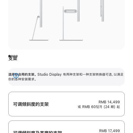
支架
选择你合用的支架。
Studio Display 有两种支架和一种支架转换器可选，以满足
展
你的各种安装需求。
开
RMB 14,499
可调倾斜度的支架
或 RMB 605/月 (24 期) 起
RMB 17,499
可调倾斜度及高‍度的支‍架