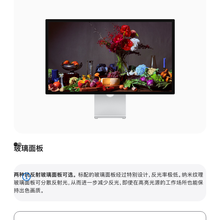
玻璃面板
两种抗反射玻璃面板可选。
标配的玻璃面板经过特别设计，反光率极低。纳米纹理
展
玻璃面板可分散反射光，从而进一步减少反光，即使在高亮光源的工作场所也能保
持出色画质。
开