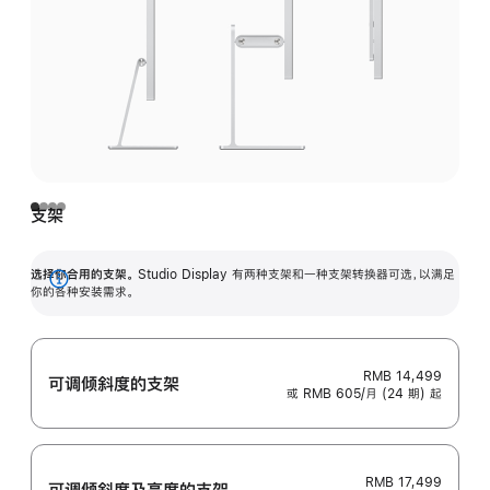
支架
选择你合用的支架。
Studio Display 有两种支架和一种支架转换器可选，以满足
展
你的各种安装需求。
开
RMB 14,499
可调倾斜度的支架
或 RMB 605/月 (24 期) 起
RMB 17,499
可调倾斜度及高‍度的支‍架