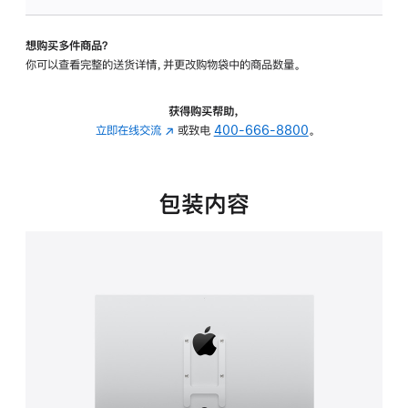
板
-
想购买多件商品？
VESA
你可以查看完整的送货详情，并更改购物袋中的商品数量。
支
架
转
获得购买帮助，
换
立即在线交流
(在
或致电
400-666-8800
。
器
新
的
窗
分
口
包装内容
期
中
付
打
款
开)
选
项)