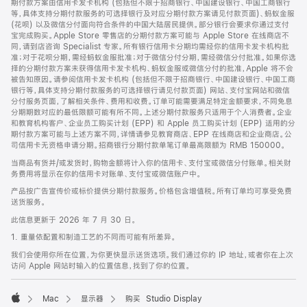
期付款方案由信用卡发卡机构 (包括但不限于招商银行、中国建设银行、中国工商银行
等，具体支持分期付款服务的可选择银行及对应分期付款方案请见付款页面)、蚂蚁金服
(花呗) 以及微信分付面向符合条件的中国大陆居民提供。部分银行会要求你通过支付
宝完成购买。Apple Store 零售店的分期付款方案可能与 Apple Store 在线商店不
同，请到店咨询 Specialist 专家。所有银行信用卡分期均需经你的信用卡发卡机构批
准；对于花呗分期，需经蚂蚁金服批准；对于微信分付分期，需经微信分付批准。如果你选
择的分期付款方案未获得信用卡发卡机构、蚂蚁金服或微信分付的批准，Apple 将不会
被告知原因。请参阅信用卡发卡机构 (包括但不限于招商银行、中国建设银行、中国工商
银行等，具体支持分期付款服务的可选择银行请见付款页面) 网站、支付宝网站和微信
分付服务页面，了解相关条件、费用和收费。订单可能需要满足特定金额要求，不同免息
分期期数对应的最低限额可能有所不同。上述分期付款服务只适用于个人消费者。企业
和教育机构客户、企业员工购买计划 (EPP) 和 Apple 员工购买计划 (EPP) 适用的分
期付款方案可能与上述方案不同，详情请参见教育商店、EPP 在线商店和企业商店。公
司信用卡无资格申请分期。招商银行分期付款单笔订单最高限额为 RMB 150000。
当商品有货并/或发货时，购物金额将计入你的信用卡、支付宝或微信分付账单。相关财
务费用将显示在你的信用卡对账单、支付宝或微信账户中。
产品按广告宣传价或标价提供分期付款服务。价格包含增值税。所有订单均可享受免费
送货服务。
此信息更新于 2026 年 7 月 30 日。
1. 重量依配置和制造工艺的不同而可能有所差异。
我们会使用你所在位置，为你更快显示送货选项。我们通过你的 IP 地址，或者你在上次
访问 Apple 网站时输入的位置信息，找到了你的位置。
Mac
显示器
购买 Studio Display