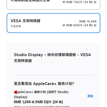
或 RMB 730/月 (24 期) 起
VESA 支架转换器
RMB 14,499
或 RMB 605/月 (24 期) 起
不含支架
Studio Display - 纳米纹理玻璃面板 - VESA
支架转换器
是否要添加 AppleCare+ 服务计划？
AppleCare+ 服务计划 (适用于 Studio
AppleC
添加
Display)
服
RMB 1,249
或
RMB 53/月 (24 期)