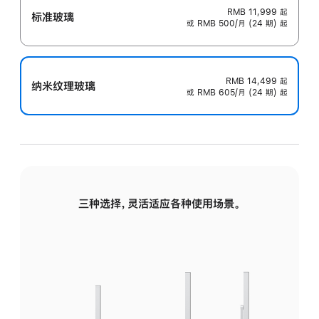
RMB 11,999
起
标准玻璃
或 RMB 500/月 (24 期) 起
RMB 14,499
起
纳米纹理玻璃
或 RMB 605/月 (24 期) 起
三种选择，灵活适应各种使用场景。
标