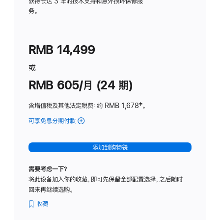
务
获得长达 3 年的技术支持和意外损坏保修服
务。
计
划
(适
RMB 14,499
用
于
或
Studio
RMB 605/月 (24 期)
Display
含增值税及其他法定税费
：约 RMB 1,678
脚
‡。
注
可享免息分期付款
(Studio
Display
-
添加到购物袋
纳
米
需要考虑一下？
纹
将此设备加入你的收藏，即可先保留全部配置选择，之后随时
理
回来再继续选购。
玻
璃
收藏
面