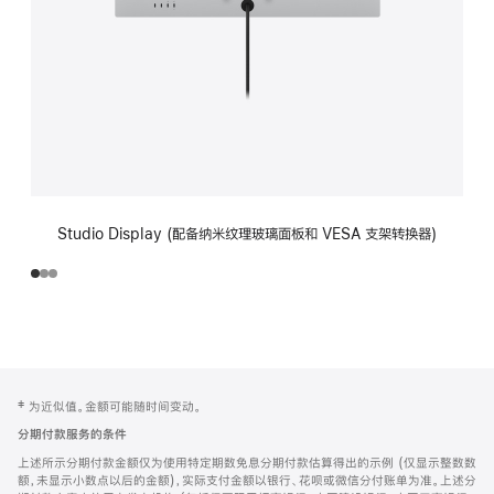
Studio Display (配备纳米纹理玻璃面板和 VESA 支架转换器)
网
脚
‡ 为近似值。金额可能随时间变动。
注
页
分期付款服务的条件
页
上述所示分期付款金额仅为使用特定期数免息分期付款估算得出的示例 (仅显示整数数
脚
额，未显示小数点以后的金额)，实际支付金额以银行、花呗或微信分付账单为准。上述分