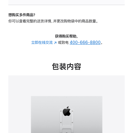
板
-
想购买多件商品？
VESA
你可以查看完整的送货详情，并更改购物袋中的商品数量。
支
架
转
获得购买帮助，
换
立即在线交流
(在
或致电
400-666-8800
。
器
新
的
窗
分
口
包装内容
期
中
付
打
款
开)
选
项)