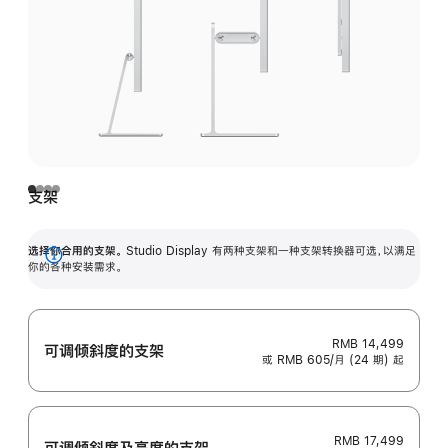
支架
选择你合用的支架。
Studio Display 有两种支架和一种支架转换器可选，以满足
展
你的各种安装需求。
开
RMB 14,499
可调倾斜度的支架
或 RMB 605/月 (24 期) 起
RMB 17,499
可调倾斜度及高‍度的支‍架