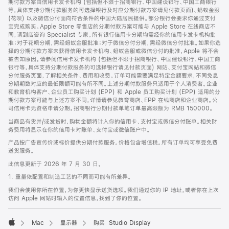
期付款方案由信用卡发卡机构 (包括但不限于招商银行、中国建设银行、中国工商银行
等，具体支持分期付款服务的可选择银行及对应分期付款方案请见付款页面)、蚂蚁金服
(花呗) 以及微信分付面向符合条件的中国大陆居民提供。部分银行会要求你通过支付
宝完成购买。Apple Store 零售店的分期付款方案可能与 Apple Store 在线商店不
同，请到店咨询 Specialist 专家。所有银行信用卡分期均需经你的信用卡发卡机构批
准；对于花呗分期，需经蚂蚁金服批准；对于微信分付分期，需经微信分付批准。如果你选
择的分期付款方案未获得信用卡发卡机构、蚂蚁金服或微信分付的批准，Apple 将不会
被告知原因。请参阅信用卡发卡机构 (包括但不限于招商银行、中国建设银行、中国工商
银行等，具体支持分期付款服务的可选择银行请见付款页面) 网站、支付宝网站和微信
分付服务页面，了解相关条件、费用和收费。订单可能需要满足特定金额要求，不同免息
分期期数对应的最低限额可能有所不同。上述分期付款服务只适用于个人消费者。企业
和教育机构客户、企业员工购买计划 (EPP) 和 Apple 员工购买计划 (EPP) 适用的分
期付款方案可能与上述方案不同，详情请参见教育商店、EPP 在线商店和企业商店。公
司信用卡无资格申请分期。招商银行分期付款单笔订单最高限额为 RMB 150000。
当商品有货并/或发货时，购物金额将计入你的信用卡、支付宝或微信分付账单。相关财
务费用将显示在你的信用卡对账单、支付宝或微信账户中。
产品按广告宣传价或标价提供分期付款服务。价格包含增值税。所有订单均可享受免费
送货服务。
此信息更新于 2026 年 7 月 30 日。
1. 重量依配置和制造工艺的不同而可能有所差异。
我们会使用你所在位置，为你更快显示送货选项。我们通过你的 IP 地址，或者你在上次
访问 Apple 网站时输入的位置信息，找到了你的位置。
Mac
显示器
购买 Studio Display