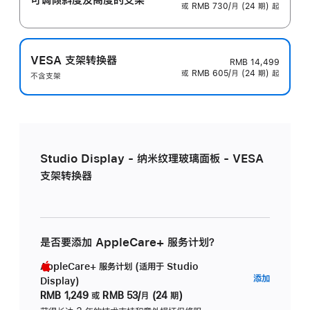
或 RMB 730/月 (24 期) 起
VESA 支架转换器
RMB 14,499
或 RMB 605/月 (24 期) 起
不含支架
Studio Display - 纳米纹理玻璃面板 - VESA
支架转换器
是否要添加 AppleCare+ 服务计划？
AppleCare+ 服务计划 (适用于 Studio
AppleC
添加
Display)
服
RMB 1,249
或
RMB 53/月 (24 期)