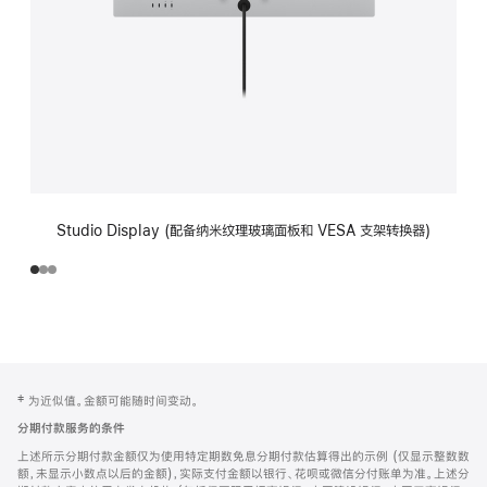
Studio Display (配备纳米纹理玻璃面板和 VESA 支架转换器)
网
脚
‡ 为近似值。金额可能随时间变动。
注
页
分期付款服务的条件
页
上述所示分期付款金额仅为使用特定期数免息分期付款估算得出的示例 (仅显示整数数
脚
额，未显示小数点以后的金额)，实际支付金额以银行、花呗或微信分付账单为准。上述分