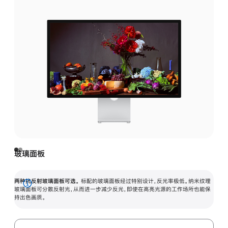
玻璃面板
两种抗反射玻璃面板可选。
标配的玻璃面板经过特别设计，反光率极低。纳米纹理
展
玻璃面板可分散反射光，从而进一步减少反光，即使在高亮光源的工作场所也能保
持出色画质。
开