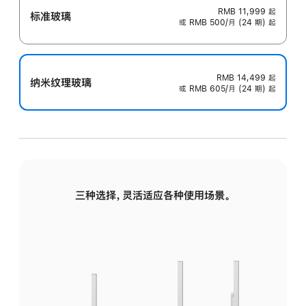
RMB 11,999
起
标准玻璃
或 RMB 500/月 (24 期) 起
RMB 14,499
起
纳米纹理玻璃
或 RMB 605/月 (24 期) 起
三种选择，灵活适应各种使用场景。
标