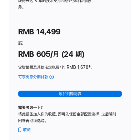
务
获得长达 3 年的技术支持和意外损坏保修服
务。
计
划
(适
RMB 14,499
用
于
或
Studio
RMB 605/月 (24 期)
Display
含增值税及其他法定税费
：约 RMB 1,678
脚
‡。
注
可享免息分期付款
(Studio
Display
-
添加到购物袋
纳
米
需要考虑一下？
纹
将此设备加入你的收藏，即可先保留全部配置选择，之后随时
理
回来再继续选购。
玻
璃
收藏
面