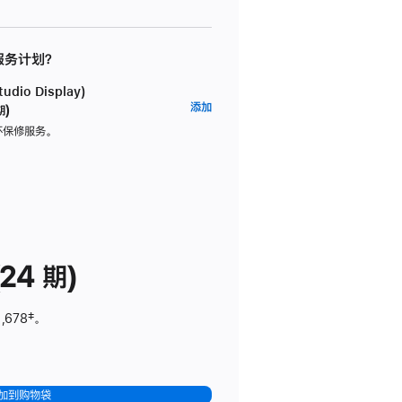
 服务计划？
dio Display)
AppleCare+
添加
期)
服
坏保修服务。
务
计
划
(适
用
于
24 期)
Studio
Display)
,678
脚
‡。
注
加到购物袋