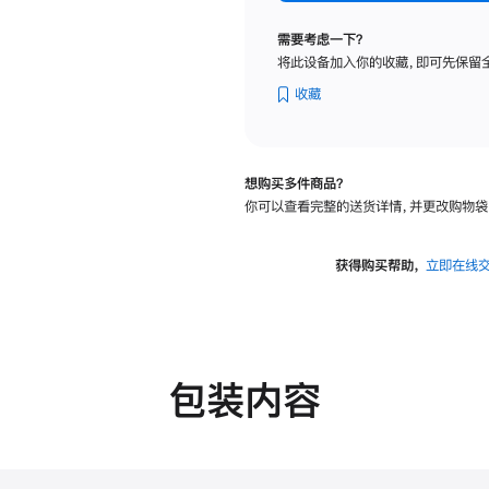
纳
米
需要考虑一下？
纹
将此设备加入你的收藏，即可先保留
理
玻
收藏
璃
面
板
想购买多件商品？
-
你可以查看完整的送货详情，并更改购物袋
VESA
支
架
获得购买帮助，
立即在线
转
换
器
的
分
包装内容
期
付
款
选
项)