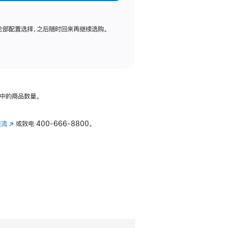
全部配置选择，之后随时回来再继续选购。
中的商品数量。
交流
(在
或致电
400-666-8800。
新
窗
口
中
打
开)