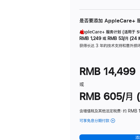
是否要添加 AppleCare+
AppleCare+ 服务计划 (适用于 Stu
RMB 1,249
或
RMB 53/月 (24 
获得长达 3 年的技术支持和意外损
RMB 14,499
或
RMB 605/月 (
含增值税及其他法定税费
：约 RMB 1
可享免息分期付款
(Studio
Display
-
添