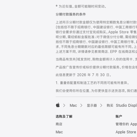
网
脚
‡ 为近似值。金额可能随时间变动。
注
页
分期付款服务的条件
页
上述所示分期付款金额仅为使用特定期数免息分期付款估
脚
(包括但不限于招商银行、中国建设银行、中国工商银行
银行会要求你通过支付宝完成购买。Apple Store 零
呗分期，需经蚂蚁金服批准；对于微信分付分期，需经微信
括但不限于招商银行、中国建设银行、中国工商银行等，
求，不同免息分期期数对应的最低限额可能有所不同。上述分
上述方案不同，详情请参见教育商店、EPP 在线商店和
当商品有货并/或发货时，购物金额将计入你的信用卡、
产品按广告宣传价或标价提供分期付款服务。价格包含
此信息更新于 2026 年 7 月 30 日。
1. 重量依配置和制造工艺的不同而可能有所差异。
我们会使用你所在位置，为你更快显示送货选项。我们通过你
Mac
显示器
购买 Studio Displ
Apple
选购及了解
账户
商店
管理你的 App
Mac
Apple Stor