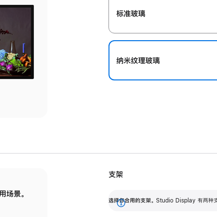
标准玻璃
纳米纹理玻璃
支架
用场景。
标配可调倾斜度的支架，提供 30 度的倾斜度
选
选择你合用的支架。
Studio Display
调节范围。
展