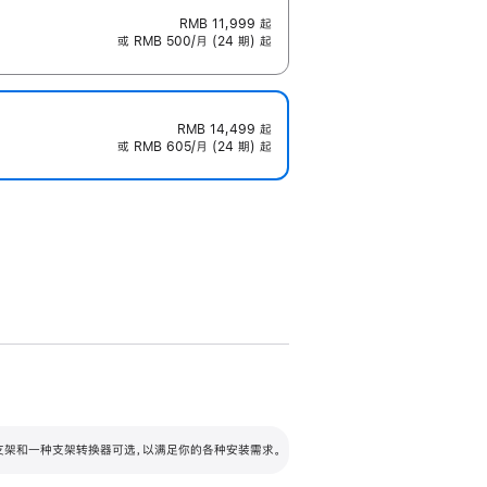
RMB 11,999
起
或 RMB 500/月 (24 期) 起
RMB 14,499
起
或 RMB 605/月 (24 期) 起
配可调倾斜度及高度的支架，额外增加 105
VESA 支架转换器
 有两种支架和一种支架转换器可选，以满足你的各种安装需求。
毫米的高度调节范围。
容的支架 (未随附)