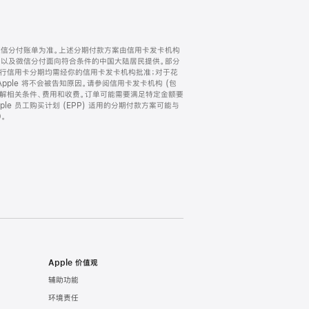
微信分付账单为准。上述分期付款方案由信用卡发卡机构
) 以及微信分付面向符合条件的中国大陆居民提供。部分
家。所有银行信用卡分期均需经你的信用卡发卡机构批准；对于花
ple 将不会被告知原因。请参阅信用卡发卡机构 (包
了解相关条件、费用和收费。订单可能需要满足特定金额要
e 员工购买计划 (EPP) 适用的分期付款方案可能与
。
Apple 价值观
辅助功能
环境责任