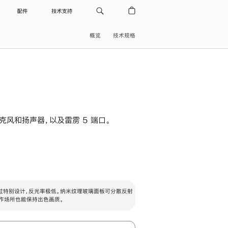
配件
技术支持
概览
技术规格
级麦克风和扬声器，以及雷雳 5 端口。
过特别设计，反光率极低。纳米纹理玻璃面板可分散反射
作场所也能保持出色画质。