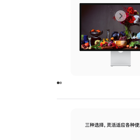
上
下
一
一
张
张
图
图
库
库
图
图
片
片
-
-
玻
玻
璃
璃
三种选择，灵活适应各种使
面
面
板
板