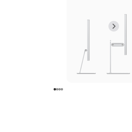
上
下
一
一
张
张
图
图
库
库
图
图
片
片
-
-
支
支
架
架