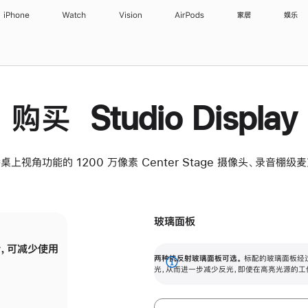
iPhone
Watch
Vision
AirPods
家居
娱乐
购买 Studio Display
桌上视角功能的 1200 万像素 Center Stage 摄像头、录音棚
玻璃面板
，可减少使用
纳米纹理玻璃面板可进一步减少反光，即使在
两种抗反射玻璃面板可选。
标配的玻璃面板经
。
有高亮光源的场所使用，也能保持出色画质。
展
光，从而进一步减少反光，即使在高亮光源的工
开