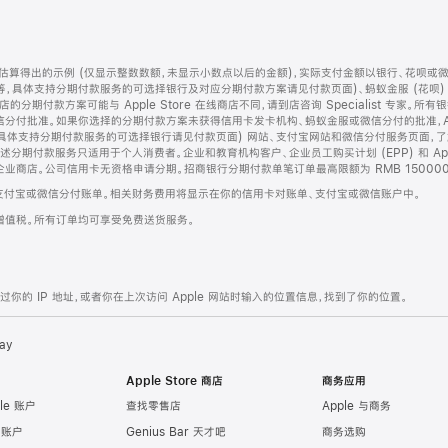
算得出的示例 (仅显示整数数额，未显示小数点以后的金额)，实际支付金额以银行、花呗或
等，具体支持分期付款服务的可选择银行及对应分期付款方案请见付款页面)、蚂蚁金服 (花呗
售店的分期付款方案可能与 Apple Store 在线商店不同，请到店咨询 Specialist 专
分付批准。如果你选择的分期付款方案未获得信用卡发卡机构、蚂蚁金服或微信分付的批准，Ap
具体支持分期付款服务的可选择银行请见付款页面) 网站、支付宝网站和微信分付服务页面，
期付款服务只适用于个人消费者。企业和教育机构客户、企业员工购买计划 (EPP) 和 Appl
企业商店。公司信用卡无资格申请分期。招商银行分期付款单笔订单最高限额为 RMB 150000
支付宝或微信分付账单。相关财务费用将显示在你的信用卡对账单、支付宝或微信账户中。
增值税。所有订单均可享受免费送货服务。
的 IP 地址，或者你在上次访问 Apple 网站时输入的位置信息，找到了你的位置。
ay
Apple Store 商店
商务应用
le 账户
查找零售店
Apple 与商务
e 账户
Genius Bar 天才吧
商务选购