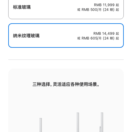
RMB 11,999
起
标准玻璃
或 RMB 500/月 (24 期) 起
RMB 14,499
起
纳米纹理玻璃
或 RMB 605/月 (24 期) 起
三种选择，灵活适应各种使用场景。
标