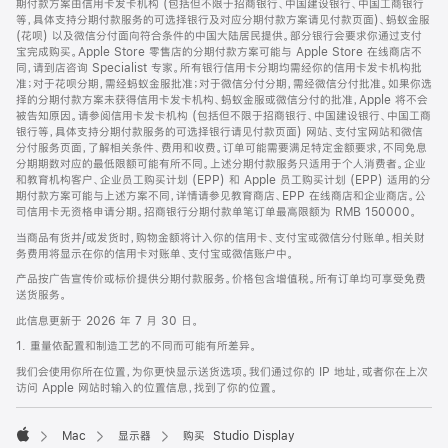
期付款方案由信用卡发卡机构 (包括但不限于招商银行、中国建设银行、中国工商银行
等，具体支持分期付款服务的可选择银行及对应分期付款方案请见付款页面)、蚂蚁金服
(花呗) 以及微信分付面向符合条件的中国大陆居民提供。部分银行会要求你通过支付
宝完成购买。Apple Store 零售店的分期付款方案可能与 Apple Store 在线商店不
同，请到店咨询 Specialist 专家。所有银行信用卡分期均需经你的信用卡发卡机构批
准；对于花呗分期，需经蚂蚁金服批准；对于微信分付分期，需经微信分付批准。如果你选
择的分期付款方案未获得信用卡发卡机构、蚂蚁金服或微信分付的批准，Apple 将不会
被告知原因。请参阅信用卡发卡机构 (包括但不限于招商银行、中国建设银行、中国工商
银行等，具体支持分期付款服务的可选择银行请见付款页面) 网站、支付宝网站和微信
分付服务页面，了解相关条件、费用和收费。订单可能需要满足特定金额要求，不同免息
分期期数对应的最低限额可能有所不同。上述分期付款服务只适用于个人消费者。企业
和教育机构客户、企业员工购买计划 (EPP) 和 Apple 员工购买计划 (EPP) 适用的分
期付款方案可能与上述方案不同，详情请参见教育商店、EPP 在线商店和企业商店。公
司信用卡无资格申请分期。招商银行分期付款单笔订单最高限额为 RMB 150000。
当商品有货并/或发货时，购物金额将计入你的信用卡、支付宝或微信分付账单。相关财
务费用将显示在你的信用卡对账单、支付宝或微信账户中。
产品按广告宣传价或标价提供分期付款服务。价格包含增值税。所有订单均可享受免费
送货服务。
此信息更新于 2026 年 7 月 30 日。
1. 重量依配置和制造工艺的不同而可能有所差异。
我们会使用你所在位置，为你更快显示送货选项。我们通过你的 IP 地址，或者你在上次
访问 Apple 网站时输入的位置信息，找到了你的位置。
Mac
显示器
购买 Studio Display