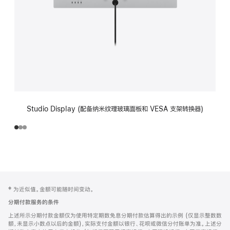
Studio Display (配备纳米纹理玻璃面板和 VESA 支架转换器)
网
脚
‡ 为近似值。金额可能随时间变动。
注
页
分期付款服务的条件
页
上述所示分期付款金额仅为使用特定期数免息分期付款估算得出的示例 (仅显示整数数
脚
额，未显示小数点以后的金额)，实际支付金额以银行、花呗或微信分付账单为准。上述分