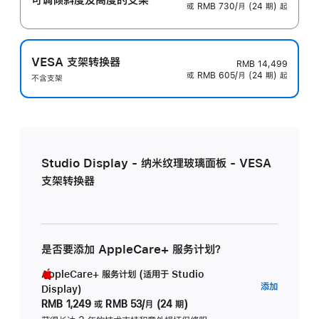
或 RMB 730/月 (24 期) 起
VESA 支架转换器
RMB 14,499
或 RMB 605/月 (24 期) 起
不含支架
Studio Display - 纳米纹理玻璃面板 - VESA
支架转换器
是否要添加 AppleCare+ 服务计划？
AppleCare+ 服务计划 (适用于 Studio
AppleC
添加
Display)
服
RMB 1,249
或
RMB 53/月 (24 期)