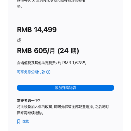
务
获得长达 3 年的技术支持和意外损坏保修服
务。
计
划
(适
RMB 14,499
用
于
或
Studio
RMB 605/月 (24 期)
Display
含增值税及其他法定税费
：约 RMB 1,678
脚
‡。
注
可享免息分期付款
(Studio
Display
-
添加到购物袋
纳
米
需要考虑一下？
纹
将此设备加入你的收藏，即可先保留全部配置选择，之后随时
理
回来再继续选购。
玻
璃
收藏
面