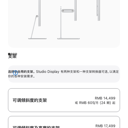
支架
选择你合用的支架。
Studio Display 有两种支架和一种支架转换器可选，以满足
展
你的各种安装需求。
开
RMB 14,499
可调倾斜度的支架
或 RMB 605/月 (24 期) 起
RMB 17,499
可调倾斜度及高‍度的支‍架