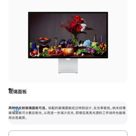
玻璃面板
两种抗反射玻璃面板可选。
标配的玻璃面板经过特别设计，反光率极低。纳米纹理
展
玻璃面板可分散反射光，从而进一步减少反光，即使在高亮光源的工作场所也能保
持出色画质。
开