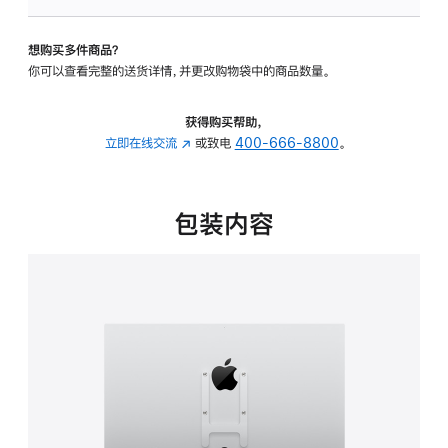
板
-
想购买多件商品？
VESA
你可以查看完整的送货详情，并更改购物袋中的商品数量。
支
架
转
获得购买帮助，
换
立即在线交流
(在
或致电
400-666-8800
。
器
新
的
窗
分
口
包装内容
期
中
付
打
款
开)
选
项)