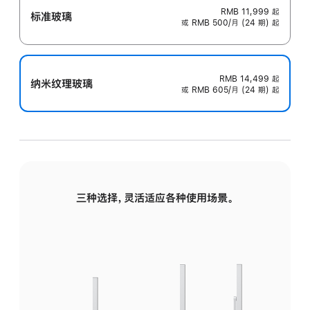
RMB 11,999
起
标准玻璃
或 RMB 500/月 (24 期) 起
RMB 14,499
起
纳米纹理玻璃
或 RMB 605/月 (24 期) 起
三种选择，灵活适应各种使用场景。
标