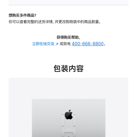
板
-
想购买多件商品？
VESA
你可以查看完整的送货详情，并更改购物袋中的商品数量。
支
架
转
获得购买帮助，
换
立即在线交流
(在
或致电
400-666-8800
。
器
新
的
窗
分
口
包装内容
期
中
付
打
款
开)
选
项)