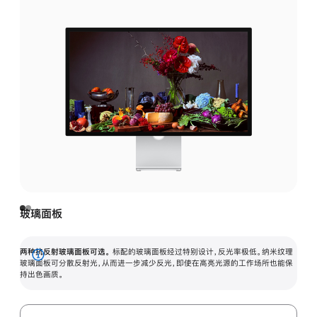
玻璃面板
两种抗反射玻璃面板可选。
标配的玻璃面板经过特别设计，反光率极低。纳米纹理
展
玻璃面板可分散反射光，从而进一步减少反光，即使在高亮光源的工作场所也能保
持出色画质。
开