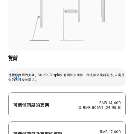
支架
选择你合用的支架。
Studio Display 有两种支架和一种支架转换器可选，以满足
展
你的各种安装需求。
开
RMB 14,499
可调倾斜度的支架
或 RMB 605/月 (24 期) 起
RMB 17,499
可调倾斜度及高‍度的支‍架