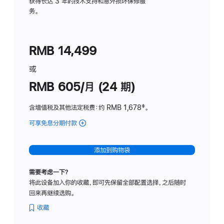
务
获得长达 3 年的技术支持和意外损坏保修服
务。
计
划
(适
RMB 14,499
用
于
或
Studio
RMB 605/月 (24 期)
Display
含增值税及其他法定税费
：约 RMB 1,678
脚
‡。
注
可享免息分期付款
(Studio
Display
-
添加到购物袋
纳
米
需要考虑一下？
纹
将此设备加入你的收藏，即可先保留全部配置选择，之后随时
理
回来再继续选购。
玻
璃
收藏
面