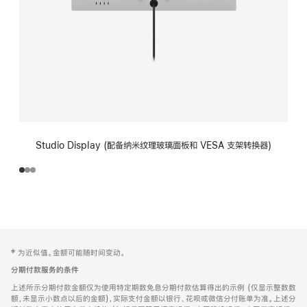
Studio Display (配备纳米纹理玻璃面板和 VESA 支架转换器)
网
脚
‡ 为近似值。金额可能随时间变动。
注
页
分期付款服务的条件
页
上述所示分期付款金额仅为使用特定期数免息分期付款估算得出的示例 (仅显示整数数
脚
额，未显示小数点以后的金额)，实际支付金额以银行、花呗或微信分付账单为准。上述分