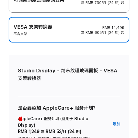
或 RMB 730/月 (24 期) 起
VESA 支架转换器
RMB 14,499
或 RMB 605/月 (24 期) 起
不含支架
Studio Display - 纳米纹理玻璃面板 - VESA
支架转换器
是否要添加 AppleCare+ 服务计划？
AppleCare+ 服务计划 (适用于 Studio
AppleC
添加
Display)
服
RMB 1,249
或
RMB 53/月 (24 期)