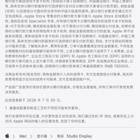
期付款方案由信用卡发卡机构 (包括但不限于招商银行、中国建设银行、中国工商银行
等，具体支持分期付款服务的可选择银行及对应分期付款方案请见付款页面)、蚂蚁金服
(花呗) 以及微信分付面向符合条件的中国大陆居民提供。部分银行会要求你通过支付
宝完成购买。Apple Store 零售店的分期付款方案可能与 Apple Store 在线商店不
同，请到店咨询 Specialist 专家。所有银行信用卡分期均需经你的信用卡发卡机构批
准；对于花呗分期，需经蚂蚁金服批准；对于微信分付分期，需经微信分付批准。如果你选
择的分期付款方案未获得信用卡发卡机构、蚂蚁金服或微信分付的批准，Apple 将不会
被告知原因。请参阅信用卡发卡机构 (包括但不限于招商银行、中国建设银行、中国工商
银行等，具体支持分期付款服务的可选择银行请见付款页面) 网站、支付宝网站和微信
分付服务页面，了解相关条件、费用和收费。订单可能需要满足特定金额要求，不同免息
分期期数对应的最低限额可能有所不同。上述分期付款服务只适用于个人消费者。企业
和教育机构客户、企业员工购买计划 (EPP) 和 Apple 员工购买计划 (EPP) 适用的分
期付款方案可能与上述方案不同，详情请参见教育商店、EPP 在线商店和企业商店。公
司信用卡无资格申请分期。招商银行分期付款单笔订单最高限额为 RMB 150000。
当商品有货并/或发货时，购物金额将计入你的信用卡、支付宝或微信分付账单。相关财
务费用将显示在你的信用卡对账单、支付宝或微信账户中。
产品按广告宣传价或标价提供分期付款服务。价格包含增值税。所有订单均可享受免费
送货服务。
此信息更新于 2026 年 7 月 30 日。
1. 重量依配置和制造工艺的不同而可能有所差异。
我们会使用你所在位置，为你更快显示送货选项。我们通过你的 IP 地址，或者你在上次
访问 Apple 网站时输入的位置信息，找到了你的位置。
Mac
显示器
购买 Studio Display