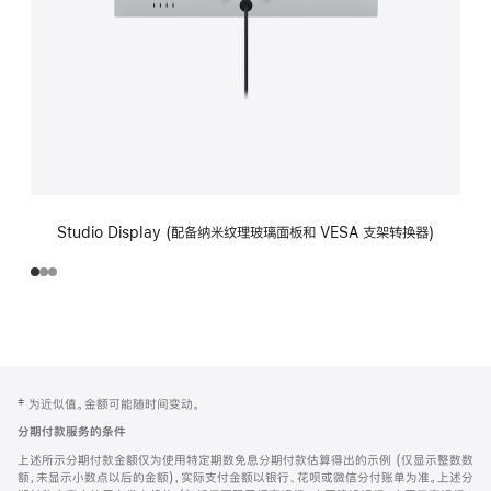
Studio Display (配备纳米纹理玻璃面板和 VESA 支架转换器)
网
脚
‡ 为近似值。金额可能随时间变动。
注
页
分期付款服务的条件
页
上述所示分期付款金额仅为使用特定期数免息分期付款估算得出的示例 (仅显示整数数
脚
额，未显示小数点以后的金额)，实际支付金额以银行、花呗或微信分付账单为准。上述分