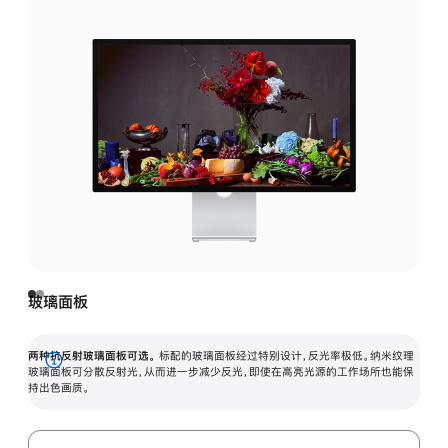
玻璃面板
两种抗反射玻璃面板可选。
标配的玻璃面板经过特别设计，反光率极低。纳米纹理
展
玻璃面板可分散反射光，从而进一步减少反光，即使在高亮光源的工作场所也能保
持出色画质。
开