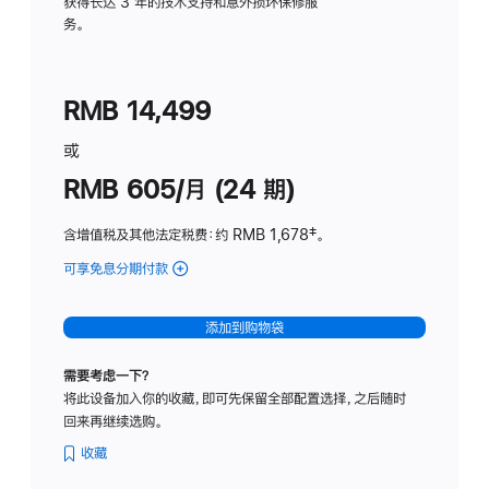
务
获得长达 3 年的技术支持和意外损坏保修服
务。
计
划
(适
RMB 14,499
用
于
或
Studio
RMB 605/月 (24 期)
Display
含增值税及其他法定税费
：约 RMB 1,678
脚
‡。
注
可享免息分期付款
(Studio
Display
-
添加到购物袋
纳
米
需要考虑一下？
纹
将此设备加入你的收藏，即可先保留全部配置选择，之后随时
理
回来再继续选购。
玻
璃
收藏
面