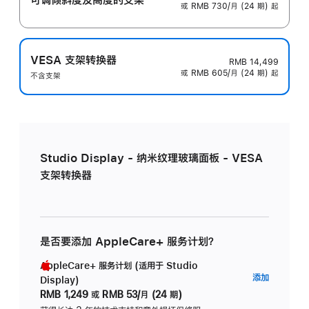
或 RMB 730/月 (24 期) 起
VESA 支架转换器
RMB 14,499
或 RMB 605/月 (24 期) 起
不含支架
Studio Display - 纳米纹理玻璃面板 - VESA
支架转换器
是否要添加 AppleCare+ 服务计划？
AppleCare+ 服务计划 (适用于 Studio
AppleC
添加
Display)
服
RMB 1,249
或
RMB 53/月 (24 期)