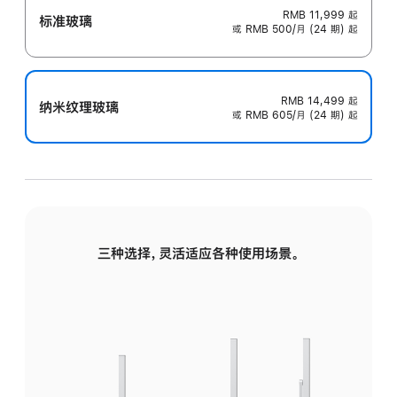
RMB 11,999
起
标准玻璃
或 RMB 500/月 (24 期) 起
RMB 14,499
起
纳米纹理玻璃
或 RMB 605/月 (24 期) 起
三种选择，灵活适应各种使用场景。
标