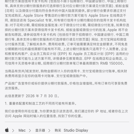
期付款方案由信用卡发卡机构 (包括但不限于招商银行、中国建设银行、中国工商银行
等，具体支持分期付款服务的可选择银行及对应分期付款方案请见付款页面)、蚂蚁金服
(花呗) 以及微信分付面向符合条件的中国大陆居民提供。部分银行会要求你通过支付
宝完成购买。Apple Store 零售店的分期付款方案可能与 Apple Store 在线商店不
同，请到店咨询 Specialist 专家。所有银行信用卡分期均需经你的信用卡发卡机构批
准；对于花呗分期，需经蚂蚁金服批准；对于微信分付分期，需经微信分付批准。如果你选
择的分期付款方案未获得信用卡发卡机构、蚂蚁金服或微信分付的批准，Apple 将不会
被告知原因。请参阅信用卡发卡机构 (包括但不限于招商银行、中国建设银行、中国工商
银行等，具体支持分期付款服务的可选择银行请见付款页面) 网站、支付宝网站和微信
分付服务页面，了解相关条件、费用和收费。订单可能需要满足特定金额要求，不同免息
分期期数对应的最低限额可能有所不同。上述分期付款服务只适用于个人消费者。企业
和教育机构客户、企业员工购买计划 (EPP) 和 Apple 员工购买计划 (EPP) 适用的分
期付款方案可能与上述方案不同，详情请参见教育商店、EPP 在线商店和企业商店。公
司信用卡无资格申请分期。招商银行分期付款单笔订单最高限额为 RMB 150000。
当商品有货并/或发货时，购物金额将计入你的信用卡、支付宝或微信分付账单。相关财
务费用将显示在你的信用卡对账单、支付宝或微信账户中。
产品按广告宣传价或标价提供分期付款服务。价格包含增值税。所有订单均可享受免费
送货服务。
此信息更新于 2026 年 7 月 30 日。
1. 重量依配置和制造工艺的不同而可能有所差异。
我们会使用你所在位置，为你更快显示送货选项。我们通过你的 IP 地址，或者你在上次
访问 Apple 网站时输入的位置信息，找到了你的位置。
Mac
显示器
购买 Studio Display