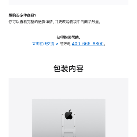
板
-
想购买多件商品？
VESA
你可以查看完整的送货详情，并更改购物袋中的商品数量。
支
架
转
获得购买帮助，
换
立即在线交流
(在
或致电
400-666-8800
。
器
新
的
窗
分
口
包装内容
期
中
付
打
款
开)
选
项)