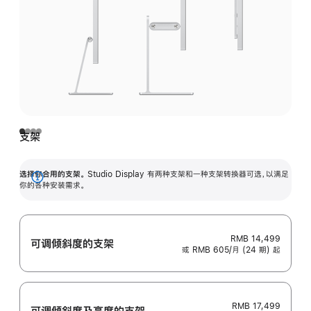
支架
选择你合用的支架。
Studio Display 有两种支架和一种支架转换器可选，以满足
展
你的各种安装需求。
开
RMB 14,499
可调倾斜度的支架
或 RMB 605/月 (24 期) 起
RMB 17,499
可调倾斜度及高‍度的支‍架