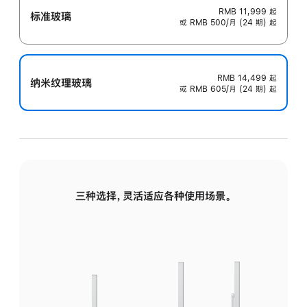
RMB 11,999
起
标准玻璃
或 RMB 500/月 (24 期) 起
RMB 14,499
起
纳米纹理玻璃
或 RMB 605/月 (24 期) 起
三种选择，灵活适应各种使用场景。
标