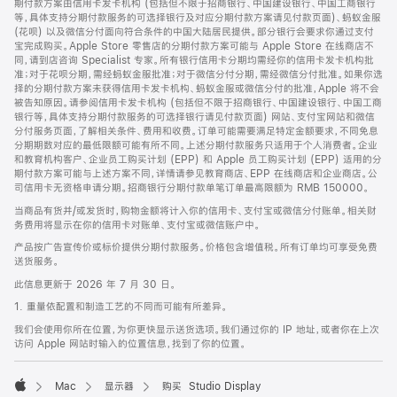
期付款方案由信用卡发卡机构 (包括但不限于招商银行、中国建设银行、中国工商银行
等，具体支持分期付款服务的可选择银行及对应分期付款方案请见付款页面)、蚂蚁金服
(花呗) 以及微信分付面向符合条件的中国大陆居民提供。部分银行会要求你通过支付
宝完成购买。Apple Store 零售店的分期付款方案可能与 Apple Store 在线商店不
同，请到店咨询 Specialist 专家。所有银行信用卡分期均需经你的信用卡发卡机构批
准；对于花呗分期，需经蚂蚁金服批准；对于微信分付分期，需经微信分付批准。如果你选
择的分期付款方案未获得信用卡发卡机构、蚂蚁金服或微信分付的批准，Apple 将不会
被告知原因。请参阅信用卡发卡机构 (包括但不限于招商银行、中国建设银行、中国工商
银行等，具体支持分期付款服务的可选择银行请见付款页面) 网站、支付宝网站和微信
分付服务页面，了解相关条件、费用和收费。订单可能需要满足特定金额要求，不同免息
分期期数对应的最低限额可能有所不同。上述分期付款服务只适用于个人消费者。企业
和教育机构客户、企业员工购买计划 (EPP) 和 Apple 员工购买计划 (EPP) 适用的分
期付款方案可能与上述方案不同，详情请参见教育商店、EPP 在线商店和企业商店。公
司信用卡无资格申请分期。招商银行分期付款单笔订单最高限额为 RMB 150000。
当商品有货并/或发货时，购物金额将计入你的信用卡、支付宝或微信分付账单。相关财
务费用将显示在你的信用卡对账单、支付宝或微信账户中。
产品按广告宣传价或标价提供分期付款服务。价格包含增值税。所有订单均可享受免费
送货服务。
此信息更新于 2026 年 7 月 30 日。
1. 重量依配置和制造工艺的不同而可能有所差异。
我们会使用你所在位置，为你更快显示送货选项。我们通过你的 IP 地址，或者你在上次
访问 Apple 网站时输入的位置信息，找到了你的位置。
Mac
显示器
购买 Studio Display