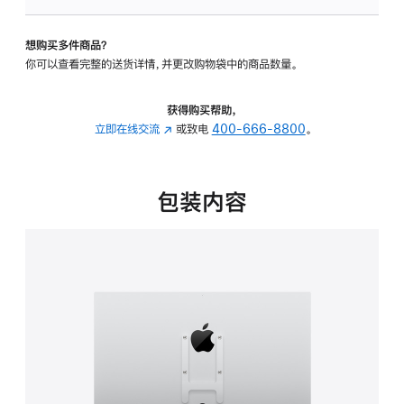
板
-
想购买多件商品？
VESA
你可以查看完整的送货详情，并更改购物袋中的商品数量。
支
架
转
获得购买帮助，
换
立即在线交流
(在
或致电
400-666-8800
。
器
新
的
窗
分
口
包装内容
期
中
付
打
款
开)
选
项)