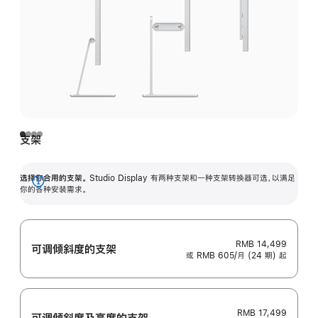
支架
选择你合用的支架。
Studio Display 有两种支架和一种支架转换器可选，以满足
展
你的各种安装需求。
开
RMB 14,499
可调倾斜度的支架
或 RMB 605/月 (24 期) 起
RMB 17,499
可调倾斜度及高‍度的支‍架