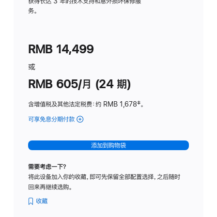
务
获得长达 3 年的技术支持和意外损坏保修服
务。
计
划
(适
RMB 14,499
用
于
或
Studio
RMB 605/月 (24 期)
Display
含增值税及其他法定税费
：约 RMB 1,678
脚
‡。
注
可享免息分期付款
(Studio
Display
-
添加到购物袋
纳
米
需要考虑一下？
纹
将此设备加入你的收藏，即可先保留全部配置选择，之后随时
理
回来再继续选购。
玻
璃
收藏
面