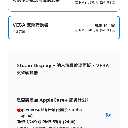
或 RMB 730/月 (24 期) 起
VESA 支架转换器
RMB 14,499
或 RMB 605/月 (24 期) 起
不含支架
Studio Display - 纳米纹理玻璃面板 - VESA
支架转换器
是否要添加 AppleCare+ 服务计划？
AppleCare+ 服务计划 (适用于 Studio
AppleC
添加
Display)
服
RMB 1,249
或
RMB 53/月 (24 期)