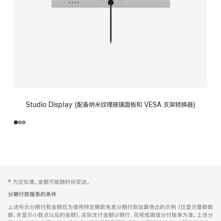
Studio Display (配备纳米纹理玻璃面板和 VESA 支架转换器)
网
脚
‡ 为近似值。金额可能随时间变动。
注
页
分期付款服务的条件
页
上述所示分期付款金额仅为使用特定期数免息分期付款估算得出的示例 (仅显示整数数
脚
额，未显示小数点以后的金额)，实际支付金额以银行、花呗或微信分付账单为准。上述分