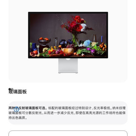
玻璃面板
两种抗反射玻璃面板可选。
标配的玻璃面板经过特别设计，反光率极低。纳米纹理
展
玻璃面板可分散反射光，从而进一步减少反光，即使在高亮光源的工作场所也能保
持出色画质。
开