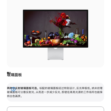
玻璃面板
两种抗反射玻璃面板可选。
标配的玻璃面板经过特别设计，反光率极低。纳米纹理
展
玻璃面板可分散反射光，从而进一步减少反光，即使在高亮光源的工作场所也能保
持出色画质。
开