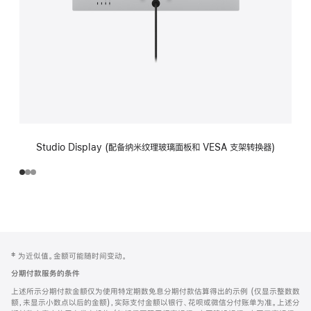
Studio Display (配备纳米纹理玻璃面板和 VESA 支架转换器)
网
脚
‡ 为近似值。金额可能随时间变动。
注
页
分期付款服务的条件
页
上述所示分期付款金额仅为使用特定期数免息分期付款估算得出的示例 (仅显示整数数
脚
额，未显示小数点以后的金额)，实际支付金额以银行、花呗或微信分付账单为准。上述分