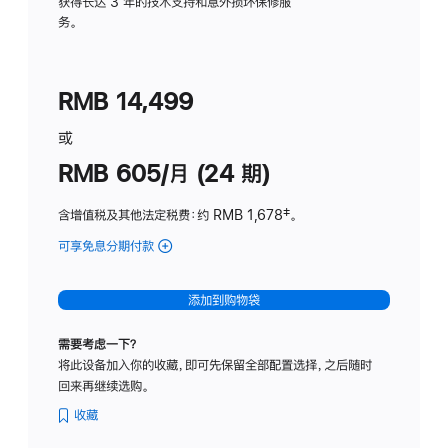
务
获得长达 3 年的技术支持和意外损坏保修服
务。
计
划
(适
RMB 14,499
用
于
或
Studio
RMB 605/月 (24 期)
Display
含增值税及其他法定税费
：约 RMB 1,678
脚
‡。
注
可享免息分期付款
(Studio
Display
-
添加到购物袋
纳
米
需要考虑一下？
纹
将此设备加入你的收藏，即可先保留全部配置选择，之后随时
理
回来再继续选购。
玻
璃
收藏
面