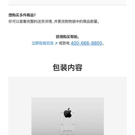
板
-
想购买多件商品？
VESA
你可以查看完整的送货详情，并更改购物袋中的商品数量。
支
架
转
获得购买帮助，
换
立即在线交流
(在
或致电
400-666-8800
。
器
新
的
窗
分
口
包装内容
期
中
付
打
款
开)
选
项)