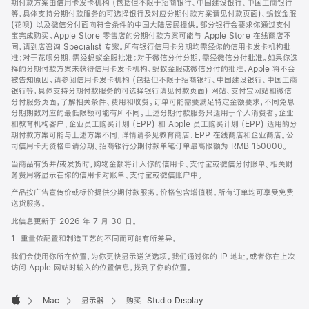
期付款方案由信用卡发卡机构 (包括但不限于招商银行、中国建设银行、中国工商银行
等，具体支持分期付款服务的可选择银行及对应分期付款方案请见付款页面)、蚂蚁金服
(花呗) 以及微信分付面向符合条件的中国大陆居民提供。部分银行会要求你通过支付
宝完成购买。Apple Store 零售店的分期付款方案可能与 Apple Store 在线商店不
同，请到店咨询 Specialist 专家。所有银行信用卡分期均需经你的信用卡发卡机构批
准；对于花呗分期，需经蚂蚁金服批准；对于微信分付分期，需经微信分付批准。如果你选
择的分期付款方案未获得信用卡发卡机构、蚂蚁金服或微信分付的批准，Apple 将不会
被告知原因。请参阅信用卡发卡机构 (包括但不限于招商银行、中国建设银行、中国工商
银行等，具体支持分期付款服务的可选择银行请见付款页面) 网站、支付宝网站和微信
分付服务页面，了解相关条件、费用和收费。订单可能需要满足特定金额要求，不同免息
分期期数对应的最低限额可能有所不同。上述分期付款服务只适用于个人消费者。企业
和教育机构客户、企业员工购买计划 (EPP) 和 Apple 员工购买计划 (EPP) 适用的分
期付款方案可能与上述方案不同，详情请参见教育商店、EPP 在线商店和企业商店。公
司信用卡无资格申请分期。招商银行分期付款单笔订单最高限额为 RMB 150000。
当商品有货并/或发货时，购物金额将计入你的信用卡、支付宝或微信分付账单。相关财
务费用将显示在你的信用卡对账单、支付宝或微信账户中。
产品按广告宣传价或标价提供分期付款服务。价格包含增值税。所有订单均可享受免费
送货服务。
此信息更新于 2026 年 7 月 30 日。
1. 重量依配置和制造工艺的不同而可能有所差异。
我们会使用你所在位置，为你更快显示送货选项。我们通过你的 IP 地址，或者你在上次
访问 Apple 网站时输入的位置信息，找到了你的位置。
Mac
显示器
购买 Studio Display