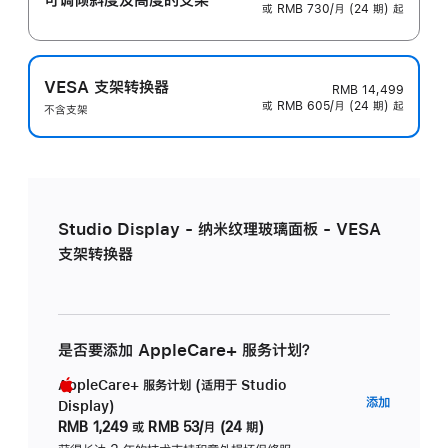
或 RMB 730/月 (24 期) 起
VESA 支架转换器
RMB 14,499
或 RMB 605/月 (24 期) 起
不含支架
Studio Display - 纳米纹理玻璃面板 - VESA
支架转换器
是否要添加 AppleCare+ 服务计划？
AppleCare+ 服务计划 (适用于 Studio
AppleC
添加
Display)
服
RMB 1,249
或
RMB 53/月 (24 期)