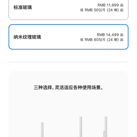
RMB 11,999
起
标准玻璃
或 RMB 500/月 (24 期) 起
RMB 14,499
起
纳米纹理玻璃
或 RMB 605/月 (24 期) 起
三种选择，灵活适应各种使用场景。
标