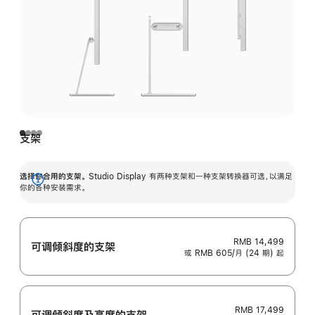
支架
选择你合用的支架。
Studio Display 有两种支架和一种支架转换器可选，以满足
展
你的各种安装需求。
开
RMB 14,499
可调倾斜度的支架
或 RMB 605/月 (24 期) 起
RMB 17,499
可调倾斜度及高‍度的支‍架