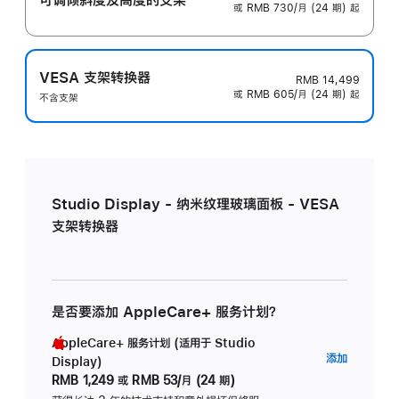
或 RMB 730/月 (24 期) 起
VESA 支架转换器
RMB 14,499
或 RMB 605/月 (24 期) 起
不含支架
Studio Display - 纳米纹理玻璃面板 - VESA
支架转换器
是否要添加 AppleCare+ 服务计划？
AppleCare+ 服务计划 (适用于 Studio
AppleC
添加
Display)
服
RMB 1,249
或
RMB 53/月 (24 期)