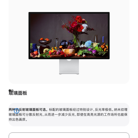
玻璃面板
两种抗反射玻璃面板可选。
标配的玻璃面板经过特别设计，反光率极低。纳米纹理
展
玻璃面板可分散反射光，从而进一步减少反光，即使在高亮光源的工作场所也能保
持出色画质。
开