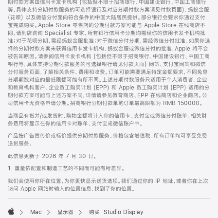
期付款方案由信用卡发卡机构 (包括但不限于招商银行、中国建设银行、中国工商银行
等，具体支持分期付款服务的可选择银行及对应分期付款方案请见付款页面)、蚂蚁金服
(花呗) 以及微信分付面向符合条件的中国大陆居民提供。部分银行会要求你通过支付
宝完成购买。Apple Store 零售店的分期付款方案可能与 Apple Store 在线商店不
同，请到店咨询 Specialist 专家。所有银行信用卡分期均需经你的信用卡发卡机构批
准；对于花呗分期，需经蚂蚁金服批准；对于微信分付分期，需经微信分付批准。如果你选
择的分期付款方案未获得信用卡发卡机构、蚂蚁金服或微信分付的批准，Apple 将不会
被告知原因。请参阅信用卡发卡机构 (包括但不限于招商银行、中国建设银行、中国工商
银行等，具体支持分期付款服务的可选择银行请见付款页面) 网站、支付宝网站和微信
分付服务页面，了解相关条件、费用和收费。订单可能需要满足特定金额要求，不同免息
分期期数对应的最低限额可能有所不同。上述分期付款服务只适用于个人消费者。企业
和教育机构客户、企业员工购买计划 (EPP) 和 Apple 员工购买计划 (EPP) 适用的分
期付款方案可能与上述方案不同，详情请参见教育商店、EPP 在线商店和企业商店。公
司信用卡无资格申请分期。招商银行分期付款单笔订单最高限额为 RMB 150000。
当商品有货并/或发货时，购物金额将计入你的信用卡、支付宝或微信分付账单。相关财
务费用将显示在你的信用卡对账单、支付宝或微信账户中。
产品按广告宣传价或标价提供分期付款服务。价格包含增值税。所有订单均可享受免费
送货服务。
此信息更新于 2026 年 7 月 30 日。
1. 重量依配置和制造工艺的不同而可能有所差异。
我们会使用你所在位置，为你更快显示送货选项。我们通过你的 IP 地址，或者你在上次
访问 Apple 网站时输入的位置信息，找到了你的位置。
Mac
显示器
购买 Studio Display