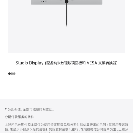
Studio Display (配备纳米纹理玻璃面板和 VESA 支架转换器)
网
脚
‡ 为近似值。金额可能随时间变动。
注
页
分期付款服务的条件
页
上述所示分期付款金额仅为使用特定期数免息分期付款估算得出的示例 (仅显示整数数
脚
额，未显示小数点以后的金额)，实际支付金额以银行、花呗或微信分付账单为准。上述分