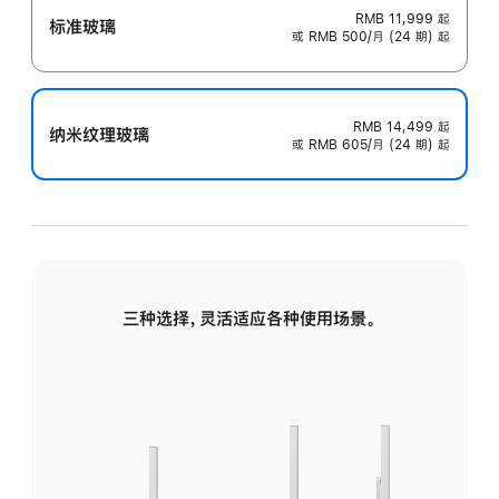
RMB 11,999
起
标准玻璃
或 RMB 500/月 (24 期) 起
RMB 14,499
起
纳米纹理玻璃
或 RMB 605/月 (24 期) 起
三种选择，灵活适应各种使用场景。
标