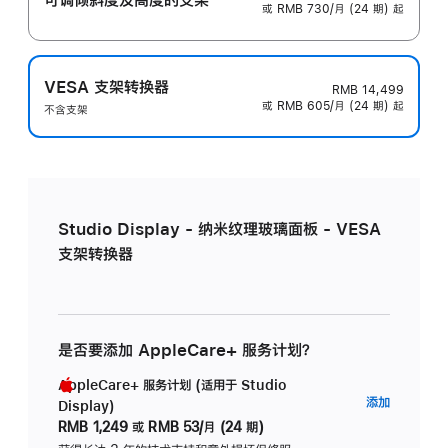
或 RMB 730/月 (24 期) 起
VESA 支架转换器
RMB 14,499
或 RMB 605/月 (24 期) 起
不含支架
Studio Display - 纳米纹理玻璃面板 - VESA
支架转换器
是否要添加 AppleCare+ 服务计划？
AppleCare+ 服务计划 (适用于 Studio
AppleC
添加
Display)
服
RMB 1,249
或
RMB 53/月 (24 期)