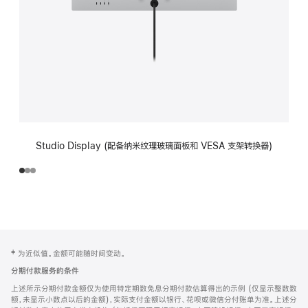
Studio Display (配备纳米纹理玻璃面板和 VESA 支架转换器)
网
脚
‡ 为近似值。金额可能随时间变动。
注
页
分期付款服务的条件
页
上述所示分期付款金额仅为使用特定期数免息分期付款估算得出的示例 (仅显示整数数
脚
额，未显示小数点以后的金额)，实际支付金额以银行、花呗或微信分付账单为准。上述分