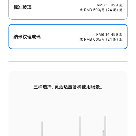
RMB 11,999
起
标准玻璃
或 RMB 500/月 (24 期) 起
RMB 14,499
起
纳米纹理玻璃
或 RMB 605/月 (24 期) 起
三种选择，灵活适应各种使用场景。
标