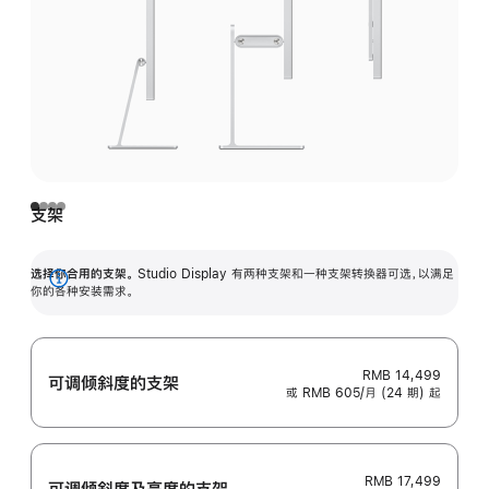
支架
选择你合用的支架。
Studio Display 有两种支架和一种支架转换器可选，以满足
展
你的各种安装需求。
开
RMB 14,499
可调倾斜度的支架
或 RMB 605/月 (24 期) 起
RMB 17,499
可调倾斜度及高‍度的支‍架