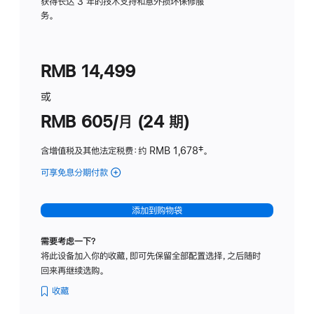
务
获得长达 3 年的技术支持和意外损坏保修服
务。
计
划
(适
RMB 14,499
用
于
或
Studio
RMB 605/月 (24 期)
Display
含增值税及其他法定税费
：约 RMB 1,678
脚
‡。
注
可享免息分期付款
(Studio
Display
-
添加到购物袋
纳
米
需要考虑一下？
纹
将此设备加入你的收藏，即可先保留全部配置选择，之后随时
理
回来再继续选购。
玻
璃
收藏
面