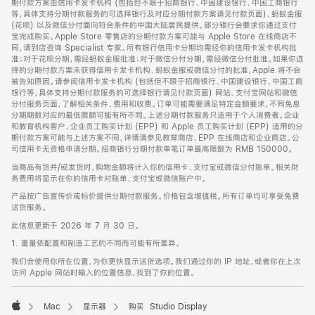
期付款方案由信用卡发卡机构 (包括但不限于招商银行、中国建设银行、中国工商银行
等，具体支持分期付款服务的可选择银行及对应分期付款方案请见付款页面)、蚂蚁金服
(花呗) 以及微信分付面向符合条件的中国大陆居民提供。部分银行会要求你通过支付
宝完成购买。Apple Store 零售店的分期付款方案可能与 Apple Store 在线商店不
同，请到店咨询 Specialist 专家。所有银行信用卡分期均需经你的信用卡发卡机构批
准；对于花呗分期，需经蚂蚁金服批准；对于微信分付分期，需经微信分付批准。如果你选
择的分期付款方案未获得信用卡发卡机构、蚂蚁金服或微信分付的批准，Apple 将不会
被告知原因。请参阅信用卡发卡机构 (包括但不限于招商银行、中国建设银行、中国工商
银行等，具体支持分期付款服务的可选择银行请见付款页面) 网站、支付宝网站和微信
分付服务页面，了解相关条件、费用和收费。订单可能需要满足特定金额要求，不同免息
分期期数对应的最低限额可能有所不同。上述分期付款服务只适用于个人消费者。企业
和教育机构客户、企业员工购买计划 (EPP) 和 Apple 员工购买计划 (EPP) 适用的分
期付款方案可能与上述方案不同，详情请参见教育商店、EPP 在线商店和企业商店。公
司信用卡无资格申请分期。招商银行分期付款单笔订单最高限额为 RMB 150000。
当商品有货并/或发货时，购物金额将计入你的信用卡、支付宝或微信分付账单。相关财
务费用将显示在你的信用卡对账单、支付宝或微信账户中。
产品按广告宣传价或标价提供分期付款服务。价格包含增值税。所有订单均可享受免费
送货服务。
此信息更新于 2026 年 7 月 30 日。
1. 重量依配置和制造工艺的不同而可能有所差异。
我们会使用你所在位置，为你更快显示送货选项。我们通过你的 IP 地址，或者你在上次
访问 Apple 网站时输入的位置信息，找到了你的位置。
Mac
显示器
购买 Studio Display