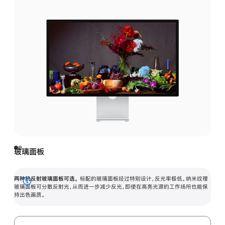
玻璃面板
两种抗反射玻璃面板可选。
标配的玻璃面板经过特别设计，反光率极低。纳米纹理
展
玻璃面板可分散反射光，从而进一步减少反光，即使在高亮光源的工作场所也能保
持出色画质。
开