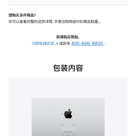
板
-
想购买多件商品？
VESA
你可以查看完整的送货详情，并更改购物袋中的商品数量。
支
架
转
获得购买帮助，
换
立即在线交流
(在
或致电
400-666-8800
。
器
新
的
窗
分
口
包装内容
期
中
付
打
款
开)
选
项)