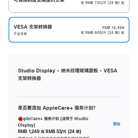
或 RMB 730/月 (24 期) 起
VESA 支架转换器
RMB 14,499
或 RMB 605/月 (24 期) 起
不含支架
Studio Display - 纳米纹理玻璃面板 - VESA
支架转换器
是否要添加 AppleCare+ 服务计划？
AppleCare+ 服务计划 (适用于 Studio
AppleC
添加
Display)
服
RMB 1,249
或
RMB 53/月 (24 期)