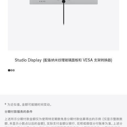
Studio Display (配备纳米纹理玻璃面板和 VESA 支架转换器)
网
脚
‡ 为近似值。金额可能随时间变动。
注
页
分期付款服务的条件
页
上述所示分期付款金额仅为使用特定期数免息分期付款估算得出的示例 (仅显示整数数
脚
额，未显示小数点以后的金额)，实际支付金额以银行、花呗或微信分付账单为准。上述分