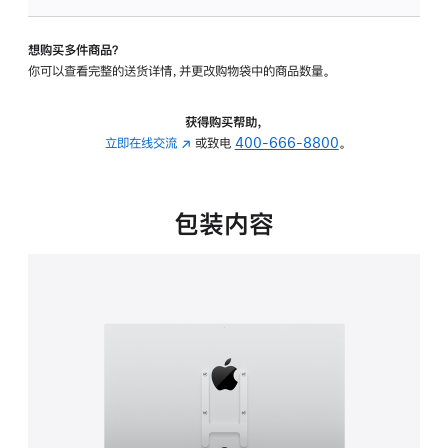
板
-
想购买多件商品？
VESA
你可以查看完整的送货详情，并更改购物袋中的商品数量。
支
架
转
获得购买帮助，
换
立即在线交流
(在
或致电
400-666-8800
。
器
新
的
窗
分
口
包装内容
期
中
付
打
款
开)
选
项)