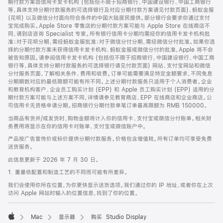
期付款方案由信用卡发卡机构 (包括但不限于招商银行、中国建设银行、中国工商银行
等，具体支持分期付款服务的可选择银行及对应分期付款方案请见付款页面)、蚂蚁金服
(花呗) 以及微信分付面向符合条件的中国大陆居民提供。部分银行会要求你通过支付
宝完成购买。Apple Store 零售店的分期付款方案可能与 Apple Store 在线商店不
同，请到店咨询 Specialist 专家。所有银行信用卡分期均需经你的信用卡发卡机构批
准；对于花呗分期，需经蚂蚁金服批准；对于微信分付分期，需经微信分付批准。如果你选
择的分期付款方案未获得信用卡发卡机构、蚂蚁金服或微信分付的批准，Apple 将不会
被告知原因。请参阅信用卡发卡机构 (包括但不限于招商银行、中国建设银行、中国工商
银行等，具体支持分期付款服务的可选择银行请见付款页面) 网站、支付宝网站和微信
分付服务页面，了解相关条件、费用和收费。订单可能需要满足特定金额要求，不同免息
分期期数对应的最低限额可能有所不同。上述分期付款服务只适用于个人消费者。企业
和教育机构客户、企业员工购买计划 (EPP) 和 Apple 员工购买计划 (EPP) 适用的分
期付款方案可能与上述方案不同，详情请参见教育商店、EPP 在线商店和企业商店。公
司信用卡无资格申请分期。招商银行分期付款单笔订单最高限额为 RMB 150000。
当商品有货并/或发货时，购物金额将计入你的信用卡、支付宝或微信分付账单。相关财
务费用将显示在你的信用卡对账单、支付宝或微信账户中。
产品按广告宣传价或标价提供分期付款服务。价格包含增值税。所有订单均可享受免费
送货服务。
此信息更新于 2026 年 7 月 30 日。
1. 重量依配置和制造工艺的不同而可能有所差异。
我们会使用你所在位置，为你更快显示送货选项。我们通过你的 IP 地址，或者你在上次
访问 Apple 网站时输入的位置信息，找到了你的位置。
Mac
显示器
购买 Studio Display