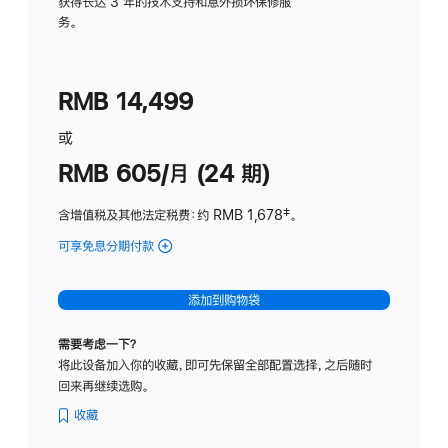
务
获得长达 3 年的技术支持和意外损坏保修服
务。
计
划
(适
RMB 14,499
用
于
或
Studio
RMB 605/月 (24 期)
Display
含增值税及其他法定税费
：约 RMB 1,678
脚
‡。
注
可享免息分期付款
(Studio
Display
-
添加到购物袋
纳
米
需要考虑一下？
纹
将此设备加入你的收藏，即可先保留全部配置选择，之后随时
理
回来再继续选购。
玻
璃
收藏
面