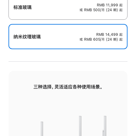
RMB 11,999
起
标准玻璃
或 RMB 500/月 (24 期) 起
RMB 14,499
起
纳米纹理玻璃
或 RMB 605/月 (24 期) 起
三种选择，灵活适应各种使用场景。
标