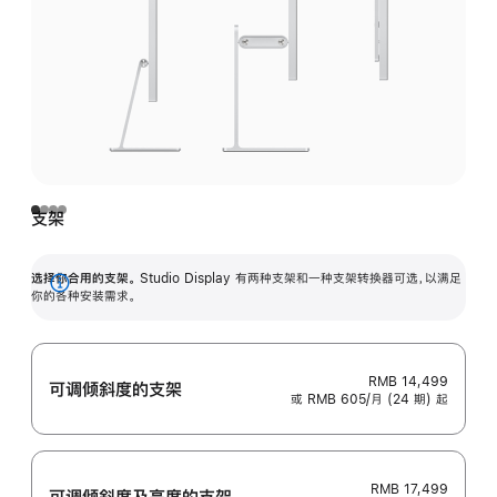
支架
选择你合用的支架。
Studio Display 有两种支架和一种支架转换器可选，以满足
展
你的各种安装需求。
开
RMB 14,499
可调倾斜度的支架
或 RMB 605/月 (24 期) 起
RMB 17,499
可调倾斜度及高‍度的支‍架