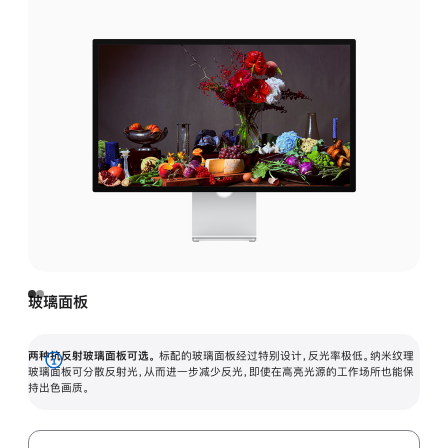
玻璃面板
两种抗反射玻璃面板可选。
标配的玻璃面板经过特别设计，反光率极低。纳米纹理
展
玻璃面板可分散反射光，从而进一步减少反光，即使在高亮光源的工作场所也能保
持出色画质。
开