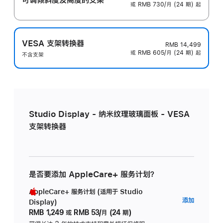
或 RMB 730/月 (24 期) 起
VESA 支架转换器
RMB 14,499
或 RMB 605/月 (24 期) 起
不含支架
Studio Display - 纳米纹理玻璃面板 - VESA
支架转换器
是否要添加 AppleCare+ 服务计划？
AppleCare+ 服务计划 (适用于 Studio
AppleC
添加
Display)
服
RMB 1,249
或
RMB 53/月 (24 期)