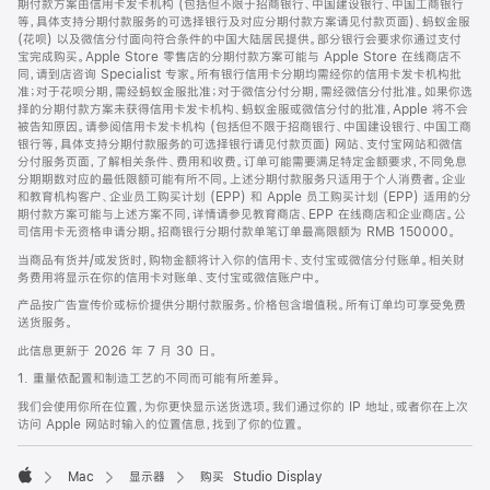
期付款方案由信用卡发卡机构 (包括但不限于招商银行、中国建设银行、中国工商银行
等，具体支持分期付款服务的可选择银行及对应分期付款方案请见付款页面)、蚂蚁金服
(花呗) 以及微信分付面向符合条件的中国大陆居民提供。部分银行会要求你通过支付
宝完成购买。Apple Store 零售店的分期付款方案可能与 Apple Store 在线商店不
同，请到店咨询 Specialist 专家。所有银行信用卡分期均需经你的信用卡发卡机构批
准；对于花呗分期，需经蚂蚁金服批准；对于微信分付分期，需经微信分付批准。如果你选
择的分期付款方案未获得信用卡发卡机构、蚂蚁金服或微信分付的批准，Apple 将不会
被告知原因。请参阅信用卡发卡机构 (包括但不限于招商银行、中国建设银行、中国工商
银行等，具体支持分期付款服务的可选择银行请见付款页面) 网站、支付宝网站和微信
分付服务页面，了解相关条件、费用和收费。订单可能需要满足特定金额要求，不同免息
分期期数对应的最低限额可能有所不同。上述分期付款服务只适用于个人消费者。企业
和教育机构客户、企业员工购买计划 (EPP) 和 Apple 员工购买计划 (EPP) 适用的分
期付款方案可能与上述方案不同，详情请参见教育商店、EPP 在线商店和企业商店。公
司信用卡无资格申请分期。招商银行分期付款单笔订单最高限额为 RMB 150000。
当商品有货并/或发货时，购物金额将计入你的信用卡、支付宝或微信分付账单。相关财
务费用将显示在你的信用卡对账单、支付宝或微信账户中。
产品按广告宣传价或标价提供分期付款服务。价格包含增值税。所有订单均可享受免费
送货服务。
此信息更新于 2026 年 7 月 30 日。
1. 重量依配置和制造工艺的不同而可能有所差异。
我们会使用你所在位置，为你更快显示送货选项。我们通过你的 IP 地址，或者你在上次
访问 Apple 网站时输入的位置信息，找到了你的位置。
Mac
显示器
购买 Studio Display