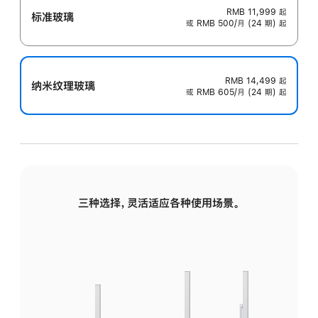
RMB 11,999
起
标准玻璃
或 RMB 500/月 (24 期) 起
RMB 14,499
起
纳米纹理玻璃
或 RMB 605/月 (24 期) 起
三种选择，灵活适应各种使用场景。
标