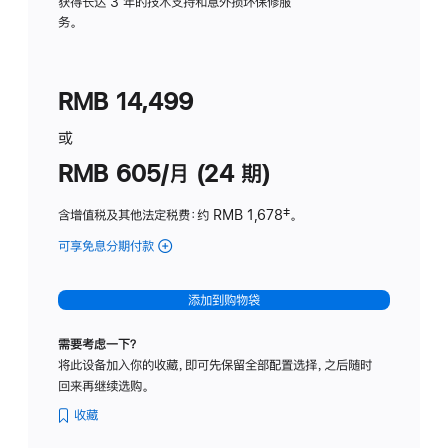
务
获得长达 3 年的技术支持和意外损坏保修服
务。
计
划
(适
RMB 14,499
用
于
或
Studio
RMB 605/月 (24 期)
Display
含增值税及其他法定税费
：约 RMB 1,678
脚
‡。
注
可享免息分期付款
(Studio
Display
-
添加到购物袋
纳
米
需要考虑一下？
纹
将此设备加入你的收藏，即可先保留全部配置选择，之后随时
理
回来再继续选购。
玻
璃
收藏
面