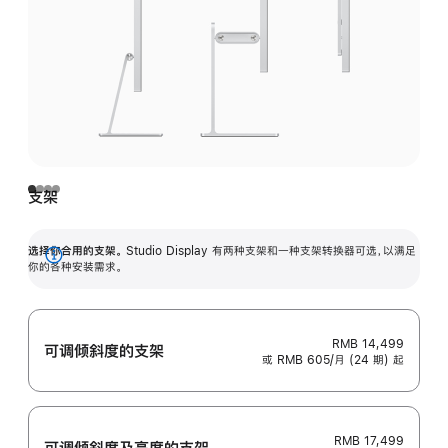
支架
选择你合用的支架。
Studio Display 有两种支架和一种支架转换器可选，以满足
展
你的各种安装需求。
开
RMB 14,499
可调倾斜度的支架
或 RMB 605/月 (24 期) 起
RMB 17,499
可调倾斜度及高‍度的支‍架