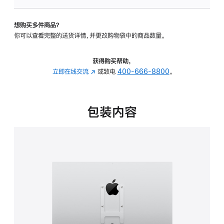
板
-
想购买多件商品？
VESA
你可以查看完整的送货详情，并更改购物袋中的商品数量。
支
架
转
获得购买帮助，
换
立即在线交流
(在
或致电
400-666-8800
。
器
新
的
窗
分
口
包装内容
期
中
付
打
款
开)
选
项)