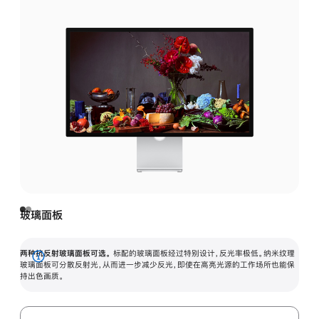
玻璃面板
两种抗反射玻璃面板可选。
标配的玻璃面板经过特别设计，反光率极低。纳米纹理
展
玻璃面板可分散反射光，从而进一步减少反光，即使在高亮光源的工作场所也能保
持出色画质。
开