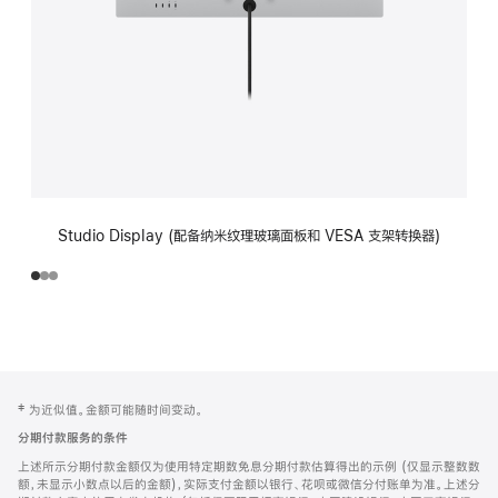
Studio Display (配备纳米纹理玻璃面板和 VESA 支架转换器)
网
脚
‡ 为近似值。金额可能随时间变动。
注
页
分期付款服务的条件
页
上述所示分期付款金额仅为使用特定期数免息分期付款估算得出的示例 (仅显示整数数
脚
额，未显示小数点以后的金额)，实际支付金额以银行、花呗或微信分付账单为准。上述分