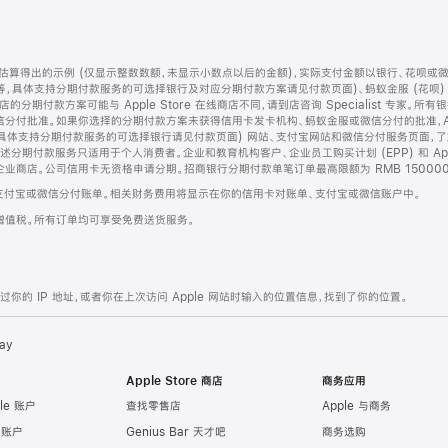
算得出的示例 (仅显示整数数额，未显示小数点以后的金额)，实际支付金额以银行、花呗或
等，具体支持分期付款服务的可选择银行及对应分期付款方案请见付款页面)、蚂蚁金服 (花呗
售店的分期付款方案可能与 Apple Store 在线商店不同，请到店咨询 Specialist 专
分付批准。如果你选择的分期付款方案未获得信用卡发卡机构、蚂蚁金服或微信分付的批准，Ap
具体支持分期付款服务的可选择银行请见付款页面) 网站、支付宝网站和微信分付服务页面，
期付款服务只适用于个人消费者。企业和教育机构客户、企业员工购买计划 (EPP) 和 Appl
企业商店。公司信用卡无资格申请分期。招商银行分期付款单笔订单最高限额为 RMB 150000
支付宝或微信分付账单。相关财务费用将显示在你的信用卡对账单、支付宝或微信账户中。
增值税。所有订单均可享受免费送货服务。
的 IP 地址，或者你在上次访问 Apple 网站时输入的位置信息，找到了你的位置。
ay
Apple Store 商店
商务应用
le 账户
查找零售店
Apple 与商务
e 账户
Genius Bar 天才吧
商务选购