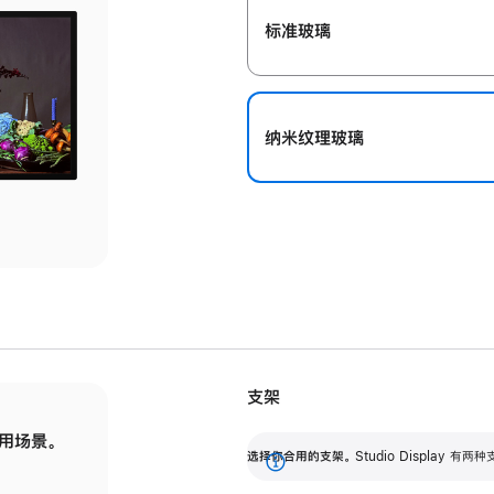
标准玻璃
纳米纹理玻璃
支架
用场景。
标配可调倾斜度的支架，提供 30 度的倾斜度
选
选择你合用的支架。
Studio Display
调节范围。
展