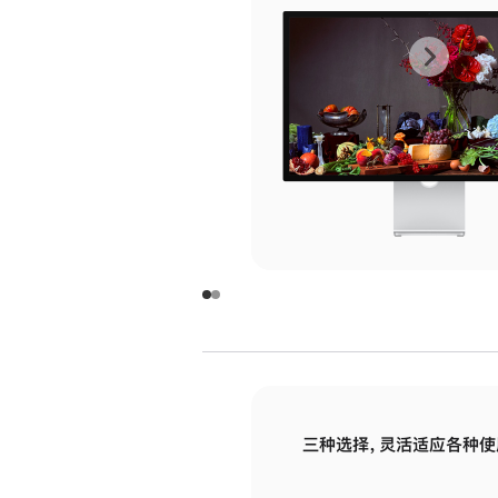
上
下
一
一
张
张
图
图
库
库
图
图
片
片
-
-
玻
玻
璃
璃
三种选择，灵活适应各种使
面
面
板
板