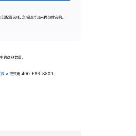
全部配置选择，之后随时回来再继续选购。
中的商品数量。
交流
(在
或致电
400-666-8800。
新
窗
口
中
打
开)