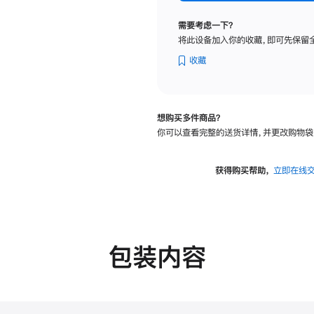
纳
米
需要考虑一下？
纹
将此设备加入你的收藏，即可先保留
理
玻
收藏
璃
面
板
想购买多件商品？
-
你可以查看完整的送货详情，并更改购物袋
VESA
支
架
获得购买帮助，
立即在线
转
换
器
的
分
包装内容
期
付
款
选
项)