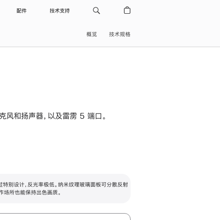
配件
技术支持
概览
技术规格
级麦克风和扬声器，以及雷雳 5 端口。
过特别设计，反光率极低。纳米纹理玻璃面板可分散反射
作场所也能保持出色画质。