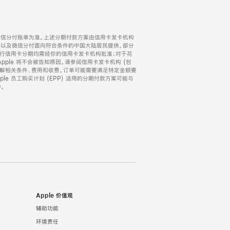
微信分付账单为准。上述分期付款方案由信用卡发卡机构
) 以及微信分付面向符合条件的中国大陆居民提供。部分
家。所有银行信用卡分期均需经你的信用卡发卡机构批准；对于花
ple 将不会被告知原因。请参阅信用卡发卡机构 (包
了解相关条件、费用和收费。订单可能需要满足特定金额要
e 员工购买计划 (EPP) 适用的分期付款方案可能与
。
Apple 价值观
辅助功能
环境责任