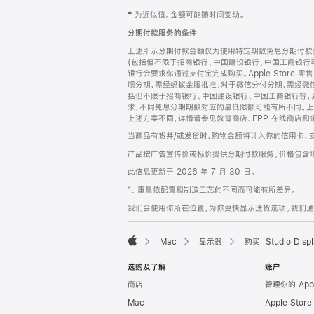
网
脚
‡ 为近似值。金额可能随时间变动。
注
页
分期付款服务的条件
页
上述所示分期付款金额仅为使用特定期数免息分期付款估
脚
(包括但不限于招商银行、中国建设银行、中国工商银行
银行会要求你通过支付宝完成购买。Apple Store 零
呗分期，需经蚂蚁金服批准；对于微信分付分期，需经微信
括但不限于招商银行、中国建设银行、中国工商银行等，
求，不同免息分期期数对应的最低限额可能有所不同。上述分
上述方案不同，详情请参见教育商店、EPP 在线商店和
当商品有货并/或发货时，购物金额将计入你的信用卡、
产品按广告宣传价或标价提供分期付款服务。价格包含
此信息更新于 2026 年 7 月 30 日。
1. 重量依配置和制造工艺的不同而可能有所差异。
我们会使用你所在位置，为你更快显示送货选项。我们通过你
Mac
显示器
购买 Studio Displ
Apple
选购及了解
账户
商店
管理你的 App
Mac
Apple Stor