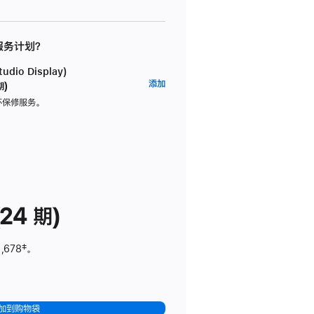
 服务计划？
dio Display)
AppleCare+
添加
期)
服
坏保修服务。
务
计
划
(适
用
于
24 期)
Studio
Display)
,678
脚
‡。
注
加到购物袋