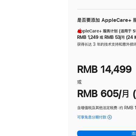
是否要添加 AppleCare+
AppleCare+ 服务计划 (适用于 Stu
RMB 1,249
或
RMB 53/月 (24 
获得长达 3 年的技术支持和意外损
RMB 14,499
或
RMB 605/月 (
含增值税及其他法定税费
：约 RMB 1
可享免息分期付款
(Studio
Display
-
添