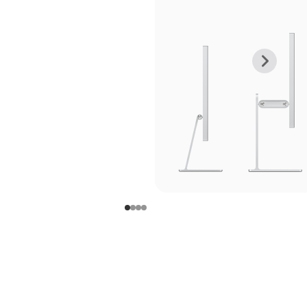
上
下
一
一
张
张
图
图
库
库
图
图
片
片
-
-
支
支
架
架