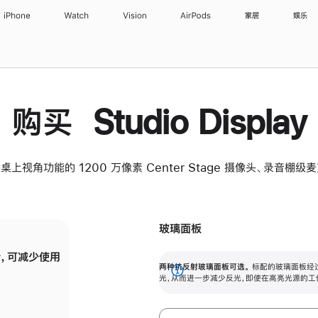
iPhone
Watch
Vision
AirPods
家居
娱乐
购买 Studio Display
桌上视角功能的 1200 万像素 Center Stage 摄像头、录音棚
玻璃面板
，可减少使用
纳米纹理玻璃面板可进一步减少反光，即使在
两种抗反射玻璃面板可选。
标配的玻璃面板经
。
有高亮光源的场所使用，也能保持出色画质。
展
光，从而进一步减少反光，即使在高亮光源的工
开