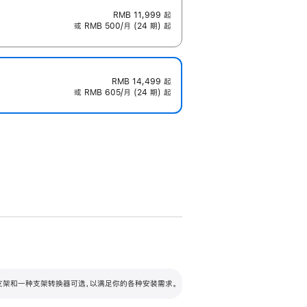
RMB 11,999
起
或 RMB 500/月 (24 期) 起
RMB 14,499
起
或 RMB 605/月 (24 期) 起
配可调倾斜度及高度的支架，额外增加 105
VESA 支架转换器
 有两种支架和一种支架转换器可选，以满足你的各种安装需求。
毫米的高度调节范围。
容的支架 (未随附)