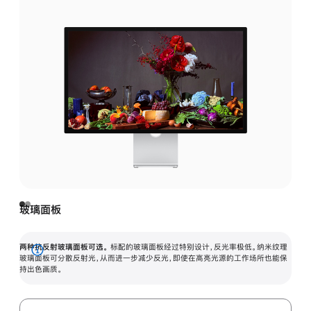
玻璃面板
两种抗反射玻璃面板可选。
标配的玻璃面板经过特别设计，反光率极低。纳米纹理
展
玻璃面板可分散反射光，从而进一步减少反光，即使在高亮光源的工作场所也能保
持出色画质。
开