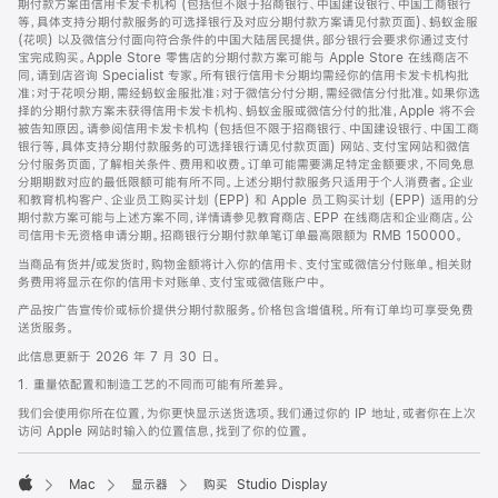
期付款方案由信用卡发卡机构 (包括但不限于招商银行、中国建设银行、中国工商银行
等，具体支持分期付款服务的可选择银行及对应分期付款方案请见付款页面)、蚂蚁金服
(花呗) 以及微信分付面向符合条件的中国大陆居民提供。部分银行会要求你通过支付
宝完成购买。Apple Store 零售店的分期付款方案可能与 Apple Store 在线商店不
同，请到店咨询 Specialist 专家。所有银行信用卡分期均需经你的信用卡发卡机构批
准；对于花呗分期，需经蚂蚁金服批准；对于微信分付分期，需经微信分付批准。如果你选
择的分期付款方案未获得信用卡发卡机构、蚂蚁金服或微信分付的批准，Apple 将不会
被告知原因。请参阅信用卡发卡机构 (包括但不限于招商银行、中国建设银行、中国工商
银行等，具体支持分期付款服务的可选择银行请见付款页面) 网站、支付宝网站和微信
分付服务页面，了解相关条件、费用和收费。订单可能需要满足特定金额要求，不同免息
分期期数对应的最低限额可能有所不同。上述分期付款服务只适用于个人消费者。企业
和教育机构客户、企业员工购买计划 (EPP) 和 Apple 员工购买计划 (EPP) 适用的分
期付款方案可能与上述方案不同，详情请参见教育商店、EPP 在线商店和企业商店。公
司信用卡无资格申请分期。招商银行分期付款单笔订单最高限额为 RMB 150000。
当商品有货并/或发货时，购物金额将计入你的信用卡、支付宝或微信分付账单。相关财
务费用将显示在你的信用卡对账单、支付宝或微信账户中。
产品按广告宣传价或标价提供分期付款服务。价格包含增值税。所有订单均可享受免费
送货服务。
此信息更新于 2026 年 7 月 30 日。
1. 重量依配置和制造工艺的不同而可能有所差异。
我们会使用你所在位置，为你更快显示送货选项。我们通过你的 IP 地址，或者你在上次
访问 Apple 网站时输入的位置信息，找到了你的位置。
Mac
显示器
购买 Studio Display