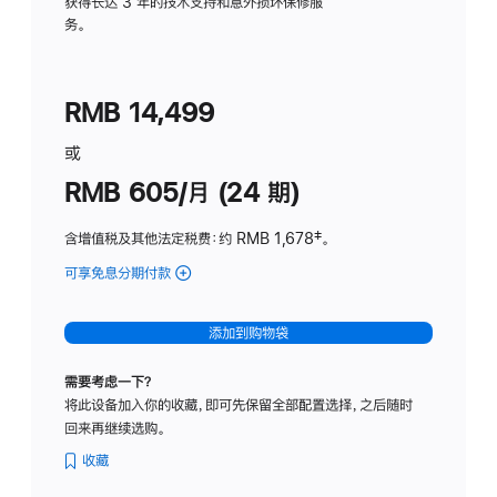
务
获得长达 3 年的技术支持和意外损坏保修服
务。
计
划
(适
RMB 14,499
用
于
或
Studio
RMB 605/月 (24 期)
Display
含增值税及其他法定税费
：约 RMB 1,678
脚
‡。
注
可享免息分期付款
(Studio
Display
-
添加到购物袋
纳
米
需要考虑一下？
纹
将此设备加入你的收藏，即可先保留全部配置选择，之后随时
理
回来再继续选购。
玻
璃
收藏
面