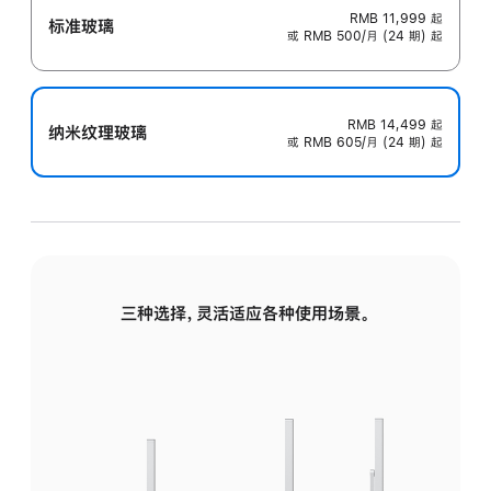
RMB 11,999
起
标准玻璃
或 RMB 500/月 (24 期) 起
RMB 14,499
起
纳米纹理玻璃
或 RMB 605/月 (24 期) 起
三种选择，灵活适应各种使用场景。
标