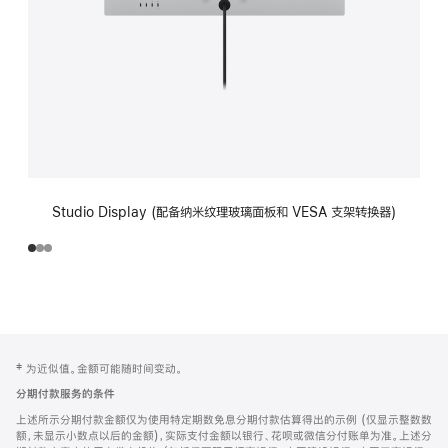
Studio Display (配备纳米纹理玻璃面板和 VESA 支架转换器)
网
脚
‡ 为近似值。金额可能随时间变动。
注
页
分期付款服务的条件
页
上述所示分期付款金额仅为使用特定期数免息分期付款估算得出的示例 (仅显示整数数
脚
额，未显示小数点以后的金额)，实际支付金额以银行、花呗或微信分付账单为准。上述分