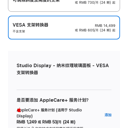
或 RMB 730/月 (24 期) 起
VESA 支架转换器
RMB 14,499
或 RMB 605/月 (24 期) 起
不含支架
Studio Display - 纳米纹理玻璃面板 - VESA
支架转换器
是否要添加 AppleCare+ 服务计划？
AppleCare+ 服务计划 (适用于 Studio
AppleC
添加
Display)
服
RMB 1,249
或
RMB 53/月 (24 期)