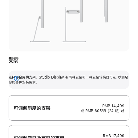
支架
选择你合用的支架。
Studio Display 有两种支架和一种支架转换器可选，以满足
展
你的各种安装需求。
开
RMB 14,499
可调倾斜度的支架
或 RMB 605/月 (24 期) 起
RMB 17,499
可调倾斜度及高‍度的支‍架