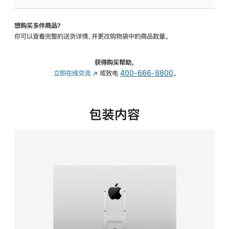
板
-
想购买多件商品？
VESA
你可以查看完整的送货详情，并更改购物袋中的商品数量。
支
架
转
获得购买帮助，
换
立即在线交流
(在
或致电
400-666-8800
。
器
新
的
窗
分
口
包装内容
期
中
付
打
款
开)
选
项)