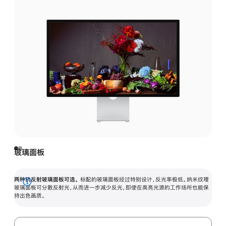
玻璃面板
两种抗反射玻璃面板可选。
标配的玻璃面板经过特别设计，反光率极低。纳米纹理
展
玻璃面板可分散反射光，从而进一步减少反光，即使在高亮光源的工作场所也能保
持出色画质。
开