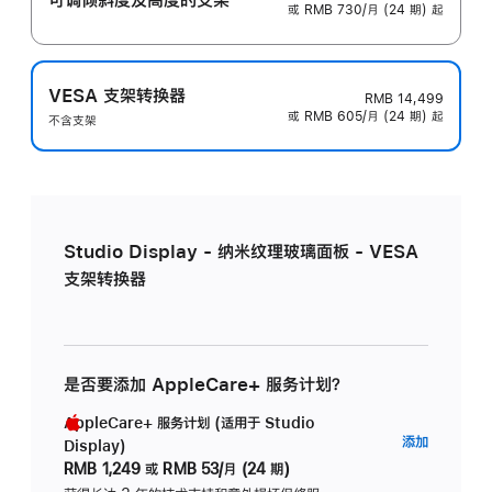
或 RMB 730/月 (24 期) 起
VESA 支架转换器
RMB 14,499
或 RMB 605/月 (24 期) 起
不含支架
Studio Display - 纳米纹理玻璃面板 - VESA
支架转换器
是否要添加 AppleCare+ 服务计划？
AppleCare+ 服务计划 (适用于 Studio
AppleC
添加
Display)
服
RMB 1,249
或
RMB 53/月 (24 期)