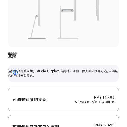
支架
选择你合用的支架。
Studio Display 有两种支架和一种支架转换器可选，以满足
展
你的各种安装需求。
开
RMB 14,499
可调倾斜度的支架
或 RMB 605/月 (24 期) 起
RMB 17,499
可调倾斜度及高‍度的支‍架