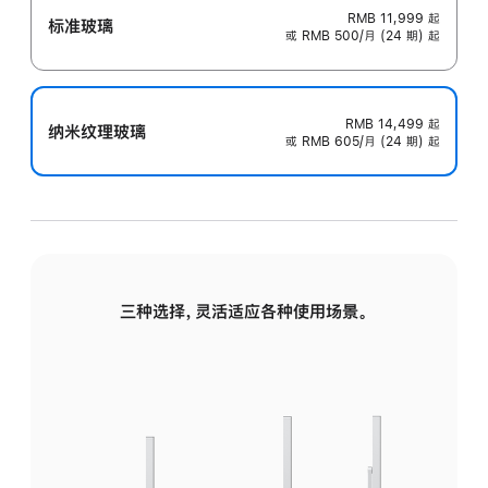
RMB 11,999
起
标准玻璃
或 RMB 500/月 (24 期) 起
RMB 14,499
起
纳米纹理玻璃
或 RMB 605/月 (24 期) 起
三种选择，灵活适应各种使用场景。
标