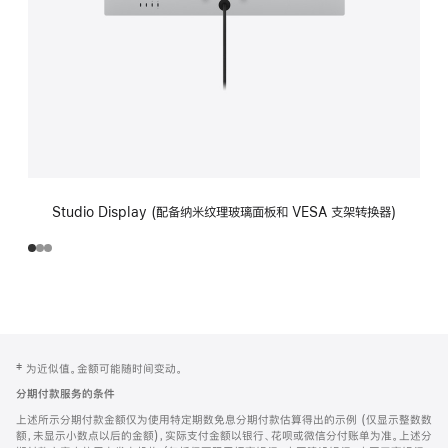
Studio Display (配备纳米纹理玻璃面板和 VESA 支架转换器)
网
脚
‡ 为近似值。金额可能随时间变动。
注
页
分期付款服务的条件
页
上述所示分期付款金额仅为使用特定期数免息分期付款估算得出的示例 (仅显示整数数
脚
额，未显示小数点以后的金额)，实际支付金额以银行、花呗或微信分付账单为准。上述分