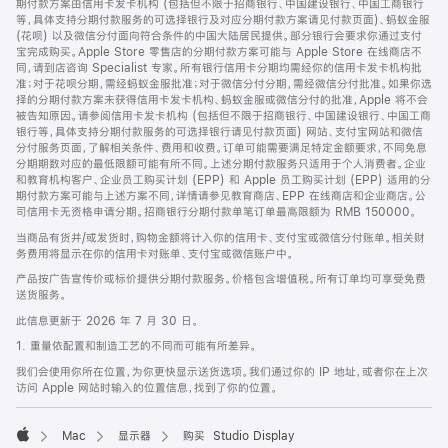
期付款方案由信用卡发卡机构 (包括但不限于招商银行、中国建设银行、中国工商银行
等，具体支持分期付款服务的可选择银行及对应分期付款方案请见付款页面)、蚂蚁金服
(花呗) 以及微信分付面向符合条件的中国大陆居民提供。部分银行会要求你通过支付
宝完成购买。Apple Store 零售店的分期付款方案可能与 Apple Store 在线商店不
同，请到店咨询 Specialist 专家。所有银行信用卡分期均需经你的信用卡发卡机构批
准；对于花呗分期，需经蚂蚁金服批准；对于微信分付分期，需经微信分付批准。如果你选
择的分期付款方案未获得信用卡发卡机构、蚂蚁金服或微信分付的批准，Apple 将不会
被告知原因。请参阅信用卡发卡机构 (包括但不限于招商银行、中国建设银行、中国工商
银行等，具体支持分期付款服务的可选择银行请见付款页面) 网站、支付宝网站和微信
分付服务页面，了解相关条件、费用和收费。订单可能需要满足特定金额要求，不同免息
分期期数对应的最低限额可能有所不同。上述分期付款服务只适用于个人消费者。企业
和教育机构客户、企业员工购买计划 (EPP) 和 Apple 员工购买计划 (EPP) 适用的分
期付款方案可能与上述方案不同，详情请参见教育商店、EPP 在线商店和企业商店。公
司信用卡无资格申请分期。招商银行分期付款单笔订单最高限额为 RMB 150000。
当商品有货并/或发货时，购物金额将计入你的信用卡、支付宝或微信分付账单。相关财
务费用将显示在你的信用卡对账单、支付宝或微信账户中。
产品按广告宣传价或标价提供分期付款服务。价格包含增值税。所有订单均可享受免费
送货服务。
此信息更新于 2026 年 7 月 30 日。
1. 重量依配置和制造工艺的不同而可能有所差异。
我们会使用你所在位置，为你更快显示送货选项。我们通过你的 IP 地址，或者你在上次
访问 Apple 网站时输入的位置信息，找到了你的位置。
Mac
显示器
购买 Studio Display