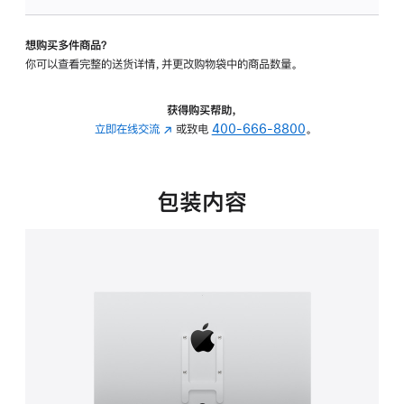
板
-
想购买多件商品？
VESA
你可以查看完整的送货详情，并更改购物袋中的商品数量。
支
架
转
获得购买帮助，
换
立即在线交流
(在
或致电
400-666-8800
。
器
新
的
窗
分
口
包装内容
期
中
付
打
款
开)
选
项)