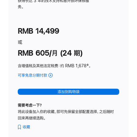
务
获得长达 3 年的技术支持和意外损坏保修服
务。
计
划
(适
RMB 14,499
用
于
或
Studio
RMB 605/月 (24 期)
Display
含增值税及其他法定税费
：约 RMB 1,678
脚
‡。
注
可享免息分期付款
(Studio
Display
-
添加到购物袋
纳
米
需要考虑一下？
纹
将此设备加入你的收藏，即可先保留全部配置选择，之后随时
理
回来再继续选购。
玻
璃
收藏
面