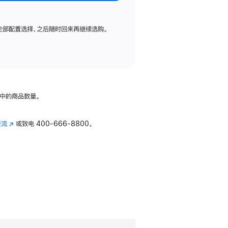
全部配置选择，之后随时回来再继续选购。
中的商品数量。
交流
(在
或致电
400-666-8800。
新
窗
口
中
打
开)