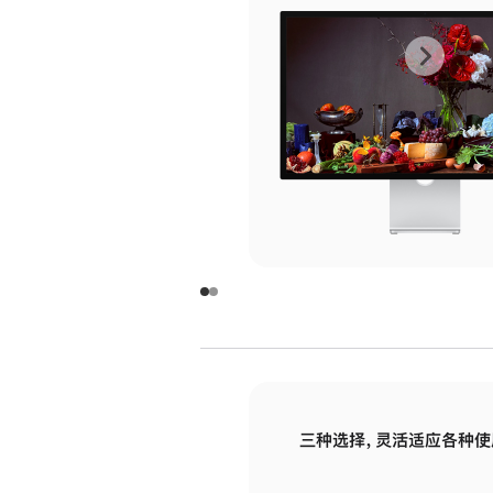
上
下
一
一
张
张
图
图
库
库
图
图
片
片
-
-
玻
玻
璃
璃
三种选择，灵活适应各种使
面
面
板
板