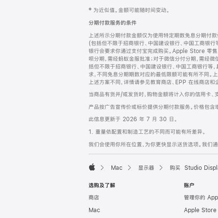
网
脚
‡ 为近似值。金额可能随时间变动。
注
页
分期付款服务的条件
页
上述所示分期付款金额仅为使用特定期数免息分期付款估
脚
(包括但不限于招商银行、中国建设银行、中国工商银行
银行会要求你通过支付宝完成购买。Apple Store 零
呗分期，需经蚂蚁金服批准；对于微信分付分期，需经微信
括但不限于招商银行、中国建设银行、中国工商银行等，
求，不同免息分期期数对应的最低限额可能有所不同。上述分
上述方案不同，详情请参见教育商店、EPP 在线商店和
当商品有货并/或发货时，购物金额将计入你的信用卡、
产品按广告宣传价或标价提供分期付款服务。价格包含
此信息更新于 2026 年 7 月 30 日。
1. 重量依配置和制造工艺的不同而可能有所差异。
我们会使用你所在位置，为你更快显示送货选项。我们通过你
Mac
显示器
购买 Studio Displ
Apple
选购及了解
账户
商店
管理你的 App
Mac
Apple Stor