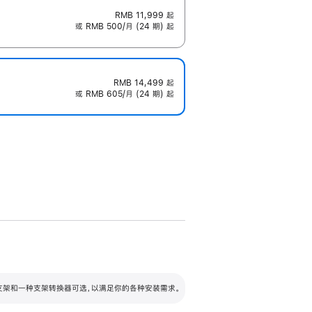
RMB 11,999
起
或 RMB 500/月 (24 期) 起
RMB 14,499
起
或 RMB 605/月 (24 期) 起
配可调倾斜度及高度的支架，额外增加 105
VESA 支架转换器
 有两种支架和一种支架转换器可选，以满足你的各种安装需求。
毫米的高度调节范围。
容的支架 (未随附)