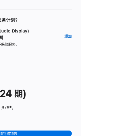
 服务计划？
dio Display)
AppleCare+
添加
期)
服
坏保修服务。
务
计
划
(适
用
于
24 期)
Studio
Display)
,678
脚
‡。
注
加到购物袋