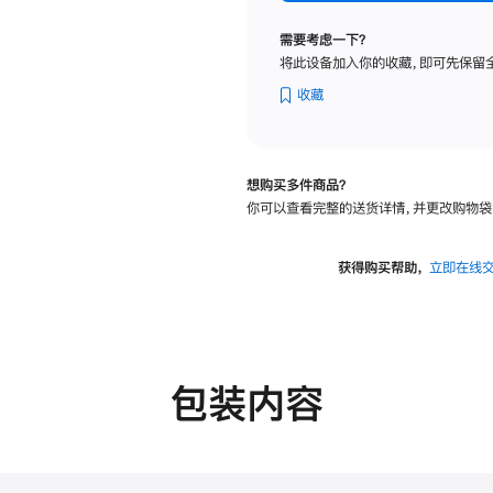
纳
米
需要考虑一下？
纹
将此设备加入你的收藏，即可先保留
理
玻
收藏
璃
面
板
想购买多件商品？
-
你可以查看完整的送货详情，并更改购物袋
VESA
支
架
获得购买帮助，
立即在线
转
换
器
的
分
包装内容
期
付
款
选
项)