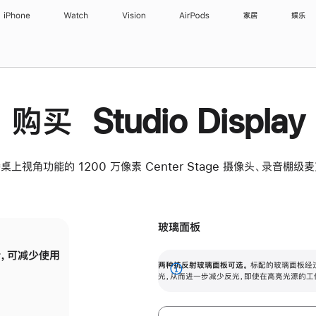
iPhone
Watch
Vision
AirPods
家居
娱乐
购买 Studio Display
桌上视角功能的 1200 万像素 Center Stage 摄像头、录音棚
玻璃面板
，可减少使用
纳米纹理玻璃面板可进一步减少反光，即使在
两种抗反射玻璃面板可选。
标配的玻璃面板经
。
有高亮光源的场所使用，也能保持出色画质。
展
光，从而进一步减少反光，即使在高亮光源的工
开