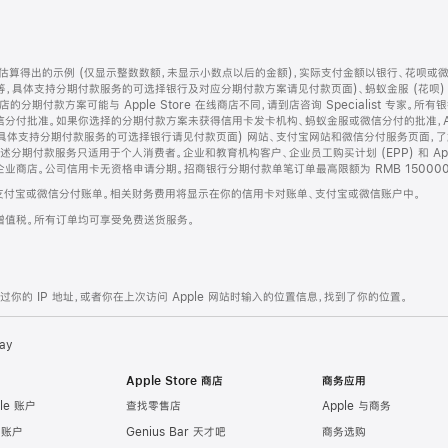
算得出的示例 (仅显示整数数额，未显示小数点以后的金额)，实际支付金额以银行、花呗或
等，具体支持分期付款服务的可选择银行及对应分期付款方案请见付款页面)、蚂蚁金服 (花呗
售店的分期付款方案可能与 Apple Store 在线商店不同，请到店咨询 Specialist 专
分付批准。如果你选择的分期付款方案未获得信用卡发卡机构、蚂蚁金服或微信分付的批准，Ap
具体支持分期付款服务的可选择银行请见付款页面) 网站、支付宝网站和微信分付服务页面，
期付款服务只适用于个人消费者。企业和教育机构客户、企业员工购买计划 (EPP) 和 Appl
企业商店。公司信用卡无资格申请分期。招商银行分期付款单笔订单最高限额为 RMB 150000
支付宝或微信分付账单。相关财务费用将显示在你的信用卡对账单、支付宝或微信账户中。
增值税。所有订单均可享受免费送货服务。
的 IP 地址，或者你在上次访问 Apple 网站时输入的位置信息，找到了你的位置。
ay
Apple Store 商店
商务应用
le 账户
查找零售店
Apple 与商务
e 账户
Genius Bar 天才吧
商务选购