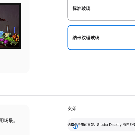
标准玻璃
纳米纹理玻璃
支架
用场景。
标配可调倾斜度的支架，提供 30 度的倾斜度
选
选择你合用的支架。
Studio Display
调节范围。
展