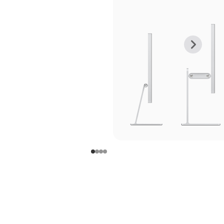
上
下
一
一
张
张
图
图
库
库
图
图
片
片
-
-
支
支
架
架