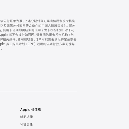
微信分付账单为准。上述分期付款方案由信用卡发卡机构
) 以及微信分付面向符合条件的中国大陆居民提供。部分
家。所有银行信用卡分期均需经你的信用卡发卡机构批准；对于花
ple 将不会被告知原因。请参阅信用卡发卡机构 (包
了解相关条件、费用和收费。订单可能需要满足特定金额要
e 员工购买计划 (EPP) 适用的分期付款方案可能与
。
Apple 价值观
辅助功能
环境责任