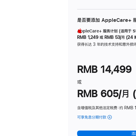
是否要添加 AppleCare+
AppleCare+ 服务计划 (适用于 Stu
RMB 1,249
或
RMB 53/月 (24 
获得长达 3 年的技术支持和意外损
RMB 14,499
或
RMB 605/月 (
含增值税及其他法定税费
：约 RMB 1
可享免息分期付款
(Studio
Display
-
添