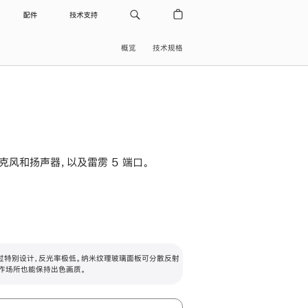
配件
技术支持
概览
技术规格
级麦克风和扬声器，以及雷雳 5 端口。
过特别设计，反光率极低。纳米纹理玻璃面板可分散反射
作场所也能保持出色画质。