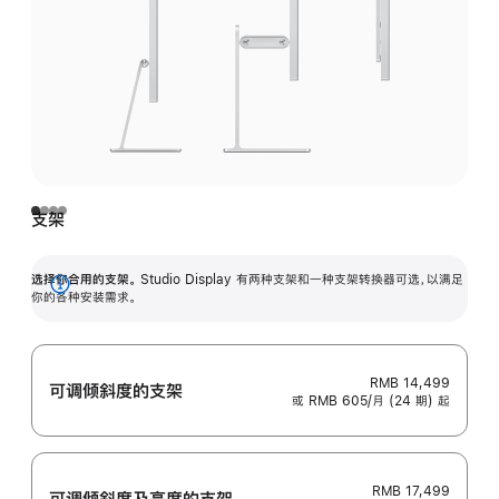
支架
选择你合用的支架。
Studio Display 有两种支架和一种支架转换器可选，以满足
展
你的各种安装需求。
开
RMB 14,499
可调倾斜度的支架
或 RMB 605/月 (24 期) 起
RMB 17,499
可调倾斜度及高‍度的支‍架