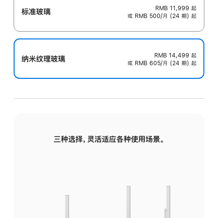
RMB 11,999
起
标准玻璃
或 RMB 500/月 (24 期) 起
RMB 14,499
起
纳米纹理玻璃
或 RMB 605/月 (24 期) 起
三种选择，灵活适应各种使用场景。
标