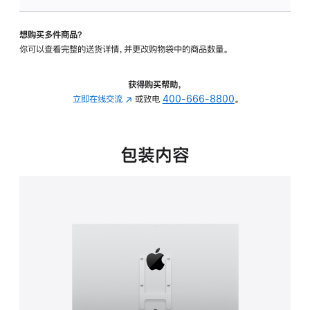
板
-
想购买多件商品？
VESA
你可以查看完整的送货详情，并更改购物袋中的商品数量。
支
架
转
获得购买帮助，
换
立即在线交流
(在
或致电
400-666-8800
。
器
新
的
窗
分
口
包装内容
期
中
付
打
款
开)
选
项)