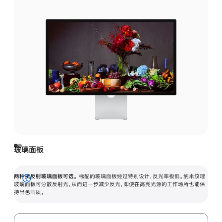
玻璃面板
两种抗反射玻璃面板可选。
标配的玻璃面板经过特别设计，反光率极低。纳米纹理
展
玻璃面板可分散反射光，从而进一步减少反光，即使在高亮光源的工作场所也能保
持出色画质。
开