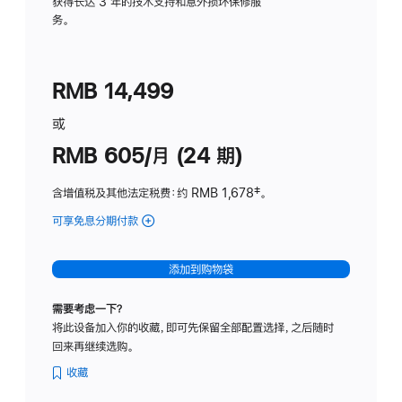
务
获得长达 3 年的技术支持和意外损坏保修服
务。
计
划
(适
RMB 14,499
用
于
或
Studio
RMB 605/月 (24 期)
Display
含增值税及其他法定税费
：约 RMB 1,678
脚
‡。
注
可享免息分期付款
(Studio
Display
-
添加到购物袋
纳
米
需要考虑一下？
纹
将此设备加入你的收藏，即可先保留全部配置选择，之后随时
理
回来再继续选购。
玻
璃
收藏
面