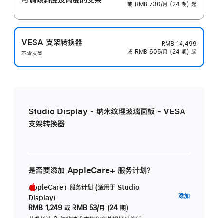
或 RMB 730/月 (24 期) 起
VESA 支架转换器
RMB 14,499
或 RMB 605/月 (24 期) 起
不含支架
Studio Display - 纳米纹理玻璃面板 - VESA
支架转换器
是否要添加 AppleCare+ 服务计划？
AppleCare+ 服务计划 (适用于 Studio
AppleC
添加
Display)
服
RMB 1,249
或
RMB 53/月 (24 期)