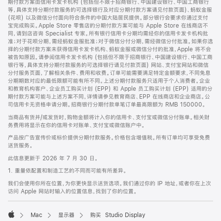
期付款方案由信用卡发卡机构 (包括但不限于招商银行、中国建设银行、中国工商银行
等，具体支持分期付款服务的可选择银行及对应分期付款方案请见付款页面)、蚂蚁金服
(花呗) 以及微信分付面向符合条件的中国大陆居民提供。部分银行会要求你通过支付
宝完成购买。Apple Store 零售店的分期付款方案可能与 Apple Store 在线商店不
同，请到店咨询 Specialist 专家。所有银行信用卡分期均需经你的信用卡发卡机构批
准；对于花呗分期，需经蚂蚁金服批准；对于微信分付分期，需经微信分付批准。如果你选
择的分期付款方案未获得信用卡发卡机构、蚂蚁金服或微信分付的批准，Apple 将不会
被告知原因。请参阅信用卡发卡机构 (包括但不限于招商银行、中国建设银行、中国工商
银行等，具体支持分期付款服务的可选择银行请见付款页面) 网站、支付宝网站和微信
分付服务页面，了解相关条件、费用和收费。订单可能需要满足特定金额要求，不同免息
分期期数对应的最低限额可能有所不同。上述分期付款服务只适用于个人消费者。企业
和教育机构客户、企业员工购买计划 (EPP) 和 Apple 员工购买计划 (EPP) 适用的分
期付款方案可能与上述方案不同，详情请参见教育商店、EPP 在线商店和企业商店。公
司信用卡无资格申请分期。招商银行分期付款单笔订单最高限额为 RMB 150000。
当商品有货并/或发货时，购物金额将计入你的信用卡、支付宝或微信分付账单。相关财
务费用将显示在你的信用卡对账单、支付宝或微信账户中。
产品按广告宣传价或标价提供分期付款服务。价格包含增值税。所有订单均可享受免费
送货服务。
此信息更新于 2026 年 7 月 30 日。
1. 重量依配置和制造工艺的不同而可能有所差异。
我们会使用你所在位置，为你更快显示送货选项。我们通过你的 IP 地址，或者你在上次
访问 Apple 网站时输入的位置信息，找到了你的位置。
Mac
显示器
购买 Studio Display