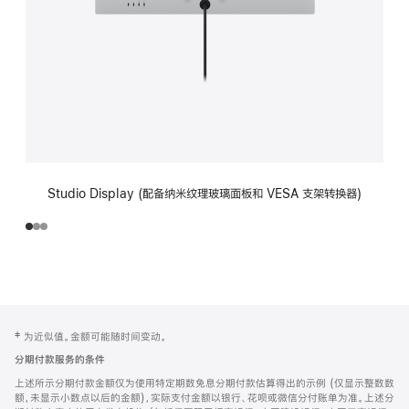
Studio Display (配备纳米纹理玻璃面板和 VESA 支架转换器)
网
脚
‡ 为近似值。金额可能随时间变动。
注
页
分期付款服务的条件
页
上述所示分期付款金额仅为使用特定期数免息分期付款估算得出的示例 (仅显示整数数
脚
额，未显示小数点以后的金额)，实际支付金额以银行、花呗或微信分付账单为准。上述分