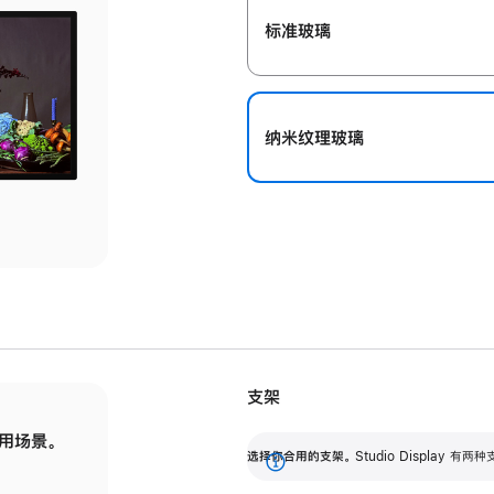
标准玻璃
纳米纹理玻璃
支架
用场景。
标配可调倾斜度的支架，提供 30 度的倾斜度
选
选择你合用的支架。
Studio Display
调节范围。
展