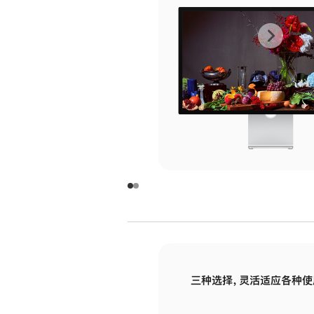
上
下
一
一
张
张
图
图
库
库
图
图
片
片
-
-
玻
玻
璃
璃
三种选择，灵活适应各种使
面
面
板
板