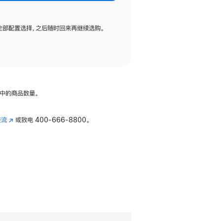
全部配置选择，之后随时回来再继续选购。
中的商品数量。
交流
(在
或致电
400-666-8800。
新
窗
口
中
打
开)