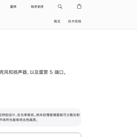
配件
技术支持
概览
技术规格
级麦克风和扬声器，以及雷雳 5 端口。
过特别设计，反光率极低。纳米纹理玻璃面板可分散反射
作场所也能保持出色画质。