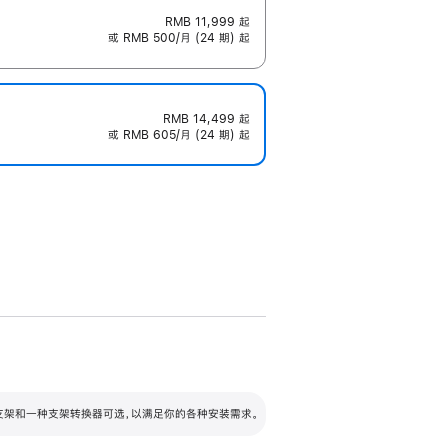
RMB 11,999
起
或 RMB 500/月 (24 期) 起
RMB 14,499
起
或 RMB 605/月 (24 期) 起
配可调倾斜度及高度的支架，额外增加 105
VESA 支架转换器
 有两种支架和一种支架转换器可选，以满足你的各种安装需求。
毫米的高度调节范围。
容的支架 (未随附)