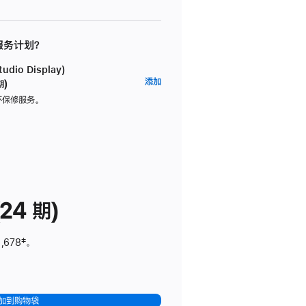
 服务计划？
dio Display)
AppleCare+
添加
期)
服
坏保修服务。
务
计
划
(适
用
于
24 期)
Studio
Display)
,678
脚
‡。
注
加到购物袋