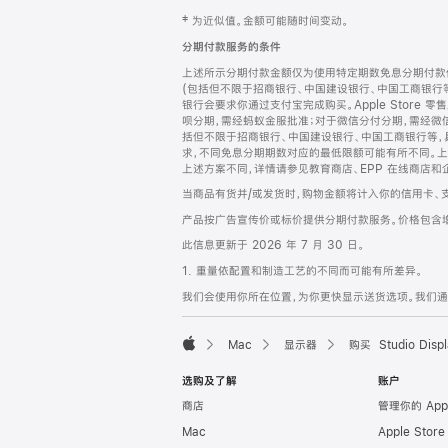
网
脚
‡ 为近似值。金额可能随时间变动。
注
页
分期付款服务的条件
页
上述所示分期付款金额仅为使用特定期数免息分期付款估
脚
(包括但不限于招商银行、中国建设银行、中国工商银行
银行会要求你通过支付宝完成购买。Apple Store 零
呗分期，需经蚂蚁金服批准；对于微信分付分期，需经微信
括但不限于招商银行、中国建设银行、中国工商银行等，
求，不同免息分期期数对应的最低限额可能有所不同。上述分
上述方案不同，详情请参见教育商店、EPP 在线商店和
当商品有货并/或发货时，购物金额将计入你的信用卡、
产品按广告宣传价或标价提供分期付款服务。价格包含
此信息更新于 2026 年 7 月 30 日。
1. 重量依配置和制造工艺的不同而可能有所差异。
我们会使用你所在位置，为你更快显示送货选项。我们通过你
Mac
显示器
购买 Studio Displ
Apple
选购及了解
账户
商店
管理你的 App
Mac
Apple Stor