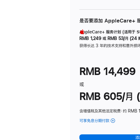
是否要添加 AppleCare+
AppleCare+ 服务计划 (适用于 Stu
RMB 1,249
或
RMB 53/月 (24 
获得长达 3 年的技术支持和意外损
RMB 14,499
或
RMB 605/月 (
含增值税及其他法定税费
：约 RMB 1
可享免息分期付款
(Studio
Display
-
添