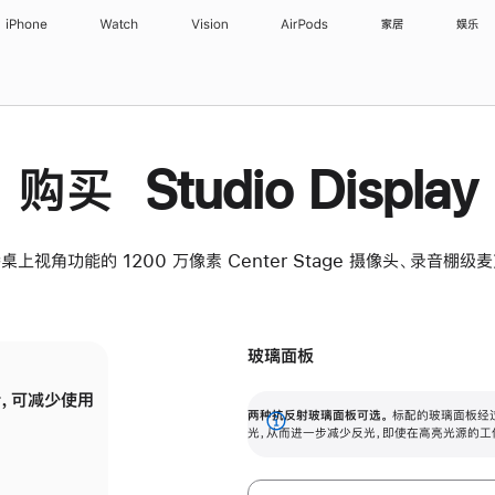
iPhone
Watch
Vision
AirPods
家居
娱乐
购买 Studio Display
桌上视角功能的 1200 万像素 Center Stage 摄像头、录音棚
玻璃面板
，可减少使用
纳米纹理玻璃面板可进一步减少反光，即使在
两种抗反射玻璃面板可选。
标配的玻璃面板经
。
有高亮光源的场所使用，也能保持出色画质。
展
光，从而进一步减少反光，即使在高亮光源的工
开