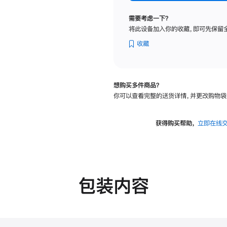
纳
米
需要考虑一下？
纹
将此设备加入你的收藏，即可先保留
理
玻
收藏
璃
面
板
想购买多件商品？
-
你可以查看完整的送货详情，并更改购物袋
VESA
支
架
获得购买帮助，
立即在线
转
换
器
的
分
包装内容
期
付
款
选
项)