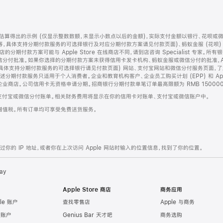
算得出的示例 (仅显示整数数额，未显示小数点以后的金额)，实际支付金额以银行、花呗或
等，具体支持分期付款服务的可选择银行及对应分期付款方案请见付款页面)、蚂蚁金服 (花呗
售店的分期付款方案可能与 Apple Store 在线商店不同，请到店咨询 Specialist 专
分付批准。如果你选择的分期付款方案未获得信用卡发卡机构、蚂蚁金服或微信分付的批准，Ap
具体支持分期付款服务的可选择银行请见付款页面) 网站、支付宝网站和微信分付服务页面，
期付款服务只适用于个人消费者。企业和教育机构客户、企业员工购买计划 (EPP) 和 Appl
企业商店。公司信用卡无资格申请分期。招商银行分期付款单笔订单最高限额为 RMB 150000
支付宝或微信分付账单。相关财务费用将显示在你的信用卡对账单、支付宝或微信账户中。
增值税。所有订单均可享受免费送货服务。
的 IP 地址，或者你在上次访问 Apple 网站时输入的位置信息，找到了你的位置。
ay
Apple Store 商店
商务应用
le 账户
查找零售店
Apple 与商务
e 账户
Genius Bar 天才吧
商务选购