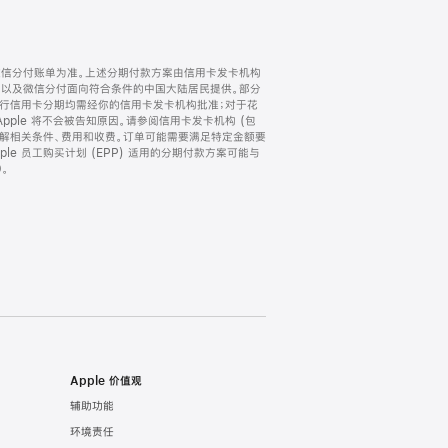
微信分付账单为准。上述分期付款方案由信用卡发卡机构
) 以及微信分付面向符合条件的中国大陆居民提供。部分
家。所有银行信用卡分期均需经你的信用卡发卡机构批准；对于花
ple 将不会被告知原因。请参阅信用卡发卡机构 (包
了解相关条件、费用和收费。订单可能需要满足特定金额要
e 员工购买计划 (EPP) 适用的分期付款方案可能与
。
Apple 价值观
辅助功能
环境责任