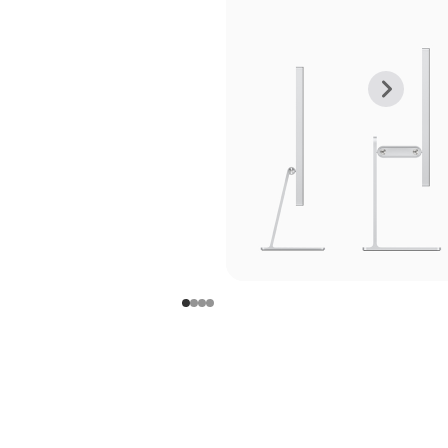
上
下
一
一
张
张
图
图
库
库
图
图
片
片
-
-
支
支
架
架