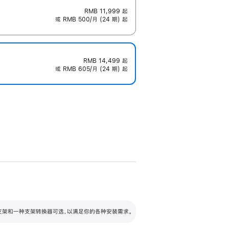
RMB 11,999
起
或 RMB 500/月 (24 期) 起
RMB 14,499
起
或 RMB 605/月 (24 期) 起
配可调倾斜度及高度的支架，额外增加 105
VESA 支架转换器
 有两种支架和一种支架转换器可选，以满足你的各种安装需求。
毫米的高度调节范围。
容的支架 (未随附)