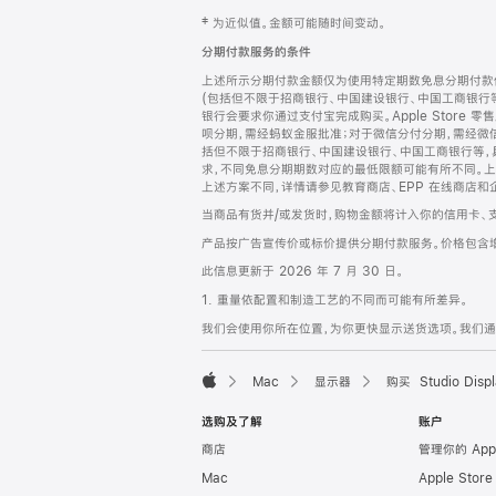
网
脚
‡ 为近似值。金额可能随时间变动。
注
页
分期付款服务的条件
页
上述所示分期付款金额仅为使用特定期数免息分期付款估
脚
(包括但不限于招商银行、中国建设银行、中国工商银行
银行会要求你通过支付宝完成购买。Apple Store 零
呗分期，需经蚂蚁金服批准；对于微信分付分期，需经微信
括但不限于招商银行、中国建设银行、中国工商银行等，
求，不同免息分期期数对应的最低限额可能有所不同。上述分
上述方案不同，详情请参见教育商店、EPP 在线商店和
当商品有货并/或发货时，购物金额将计入你的信用卡、
产品按广告宣传价或标价提供分期付款服务。价格包含
此信息更新于 2026 年 7 月 30 日。
1. 重量依配置和制造工艺的不同而可能有所差异。
我们会使用你所在位置，为你更快显示送货选项。我们通过你
Mac
显示器
购买 Studio Displ
Apple
选购及了解
账户
商店
管理你的 App
Mac
Apple Stor