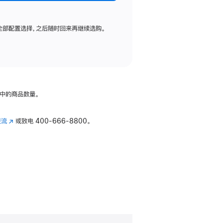
全部配置选择，之后随时回来再继续选购。
中的商品数量。
交流
(在
或致电
400-666-8800。
新
窗
口
中
打
开)