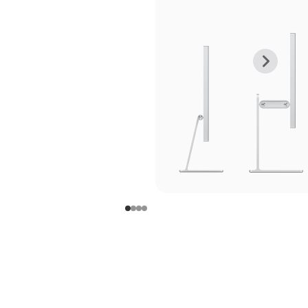
上
下
一
一
张
张
图
图
库
库
图
图
片
片
-
-
支
支
架
架