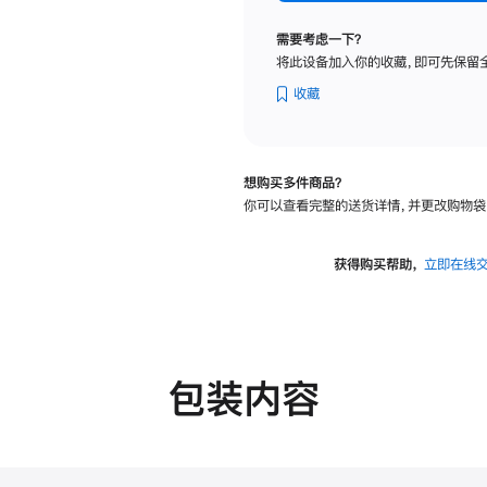
纳
米
需要考虑一下？
纹
将此设备加入你的收藏，即可先保留
理
玻
收藏
璃
面
板
想购买多件商品？
-
你可以查看完整的送货详情，并更改购物袋
VESA
支
架
获得购买帮助，
立即在线
转
换
器
的
分
包装内容
期
付
款
选
项)