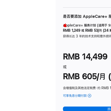
是否要添加 AppleCare+
AppleCare+ 服务计划 (适用于 Stu
RMB 1,249
或
RMB 53/月 (24 
获得长达 3 年的技术支持和意外损
RMB 14,499
或
RMB 605/月 (
含增值税及其他法定税费
：约 RMB 1
可享免息分期付款
(Studio
Display
-
添