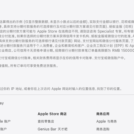
算得出的示例 (仅显示整数数额，未显示小数点以后的金额)，实际支付金额以银行、花呗或
等，具体支持分期付款服务的可选择银行及对应分期付款方案请见付款页面)、蚂蚁金服 (花呗
售店的分期付款方案可能与 Apple Store 在线商店不同，请到店咨询 Specialist 专
分付批准。如果你选择的分期付款方案未获得信用卡发卡机构、蚂蚁金服或微信分付的批准，Ap
具体支持分期付款服务的可选择银行请见付款页面) 网站、支付宝网站和微信分付服务页面，
期付款服务只适用于个人消费者。企业和教育机构客户、企业员工购买计划 (EPP) 和 Appl
企业商店。公司信用卡无资格申请分期。招商银行分期付款单笔订单最高限额为 RMB 150000
支付宝或微信分付账单。相关财务费用将显示在你的信用卡对账单、支付宝或微信账户中。
增值税。所有订单均可享受免费送货服务。
的 IP 地址，或者你在上次访问 Apple 网站时输入的位置信息，找到了你的位置。
ay
Apple Store 商店
商务应用
le 账户
查找零售店
Apple 与商务
e 账户
Genius Bar 天才吧
商务选购