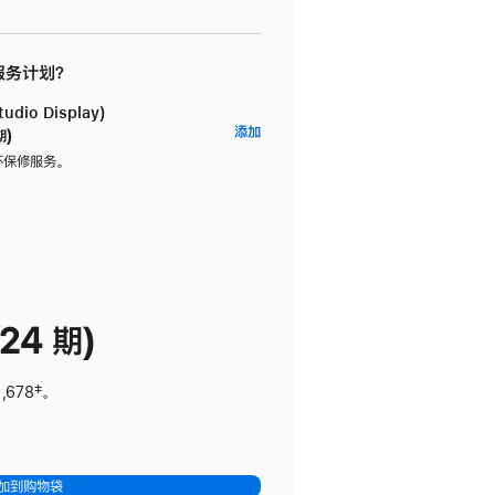
 服务计划？
dio Display)
AppleCare+
添加
期)
服
坏保修服务。
务
计
划
(适
用
于
24 期)
Studio
Display)
,678
脚
‡。
注
加到购物袋