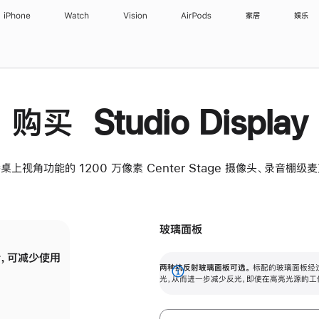
iPhone
Watch
Vision
AirPods
家居
娱乐
购买 Studio Display
桌上视角功能的 1200 万像素 Center Stage 摄像头、录音棚
玻璃面板
，可减少使用
纳米纹理玻璃面板可进一步减少反光，即使在
两种抗反射玻璃面板可选。
标配的玻璃面板经
。
有高亮光源的场所使用，也能保持出色画质。
展
光，从而进一步减少反光，即使在高亮光源的工
开