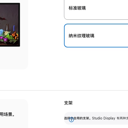
标准玻璃
纳米纹理玻璃
支架
用场景。
标配可调倾斜度的支架，提供 30 度的倾斜度
选
选择你合用的支架。
Studio Display
调节范围。
展