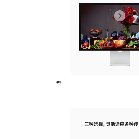
上
下
一
一
张
张
图
图
库
库
图
图
片
片
-
-
玻
玻
璃
璃
三种选择，灵活适应各种使
面
面
板
板