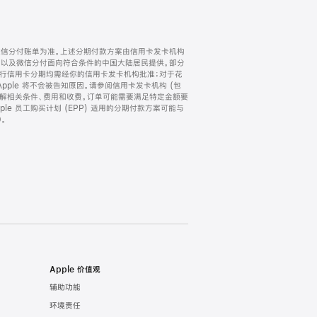
微信分付账单为准。上述分期付款方案由信用卡发卡机构
) 以及微信分付面向符合条件的中国大陆居民提供。部分
家。所有银行信用卡分期均需经你的信用卡发卡机构批准；对于花
ple 将不会被告知原因。请参阅信用卡发卡机构 (包
了解相关条件、费用和收费。订单可能需要满足特定金额要
e 员工购买计划 (EPP) 适用的分期付款方案可能与
。
Apple 价值观
辅助功能
环境责任