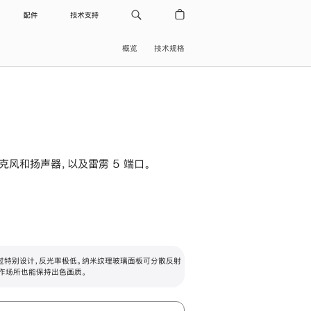
配件
技术支持
概览
技术规格
级麦克风和扬声器，以及雷雳 5 端口。
过特别设计，反光率极低。纳米纹理玻璃面板可分散反射
作场所也能保持出色画质。