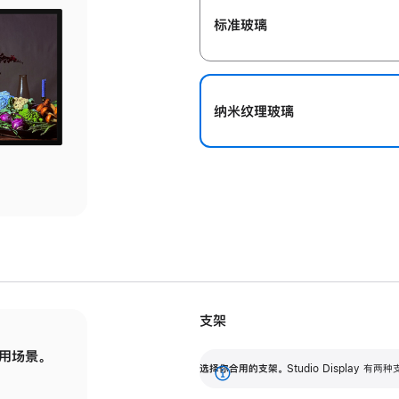
标准玻璃
纳米纹理玻璃
支架
用场景。
标配可调倾斜度的支架，提供 30 度的倾斜度
选
选择你合用的支架。
Studio Display
调节范围。
展