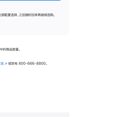
全部配置选择，之后随时回来再继续选购。
中的商品数量。
交流
(在
或致电
400-666-8800。
新
窗
口
中
打
开)