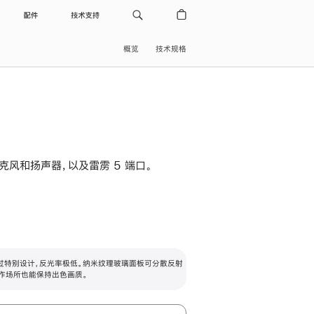
配件
技术支持
概览
技术规格
级麦克风和扬声器，以及雷雳 5 端口。
过特别设计，反光率极低。纳米纹理玻璃面板可分散反射
作场所也能保持出色画质。