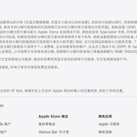
算得出的示例 (仅显示整数数额，未显示小数点以后的金额)，实际支付金额以银行、花呗或
等，具体支持分期付款服务的可选择银行及对应分期付款方案请见付款页面)、蚂蚁金服 (花呗
售店的分期付款方案可能与 Apple Store 在线商店不同，请到店咨询 Specialist 专
分付批准。如果你选择的分期付款方案未获得信用卡发卡机构、蚂蚁金服或微信分付的批准，Ap
具体支持分期付款服务的可选择银行请见付款页面) 网站、支付宝网站和微信分付服务页面，
期付款服务只适用于个人消费者。企业和教育机构客户、企业员工购买计划 (EPP) 和 Appl
企业商店。公司信用卡无资格申请分期。招商银行分期付款单笔订单最高限额为 RMB 150000
支付宝或微信分付账单。相关财务费用将显示在你的信用卡对账单、支付宝或微信账户中。
增值税。所有订单均可享受免费送货服务。
的 IP 地址，或者你在上次访问 Apple 网站时输入的位置信息，找到了你的位置。
ay
Apple Store 商店
商务应用
le 账户
查找零售店
Apple 与商务
e 账户
Genius Bar 天才吧
商务选购