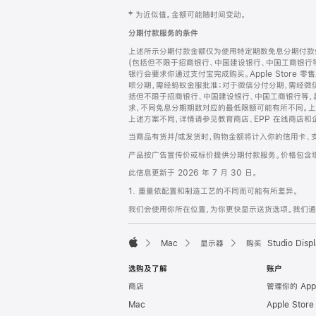
网
脚
‡ 为近似值。金额可能随时间变动。
注
页
分期付款服务的条件
页
上述所示分期付款金额仅为使用特定期数免息分期付款估
脚
(包括但不限于招商银行、中国建设银行、中国工商银行
银行会要求你通过支付宝完成购买。Apple Store 零
呗分期，需经蚂蚁金服批准；对于微信分付分期，需经微信
括但不限于招商银行、中国建设银行、中国工商银行等，
求，不同免息分期期数对应的最低限额可能有所不同。上述分
上述方案不同，详情请参见教育商店、EPP 在线商店和
当商品有货并/或发货时，购物金额将计入你的信用卡、
产品按广告宣传价或标价提供分期付款服务。价格包含
此信息更新于 2026 年 7 月 30 日。
1. 重量依配置和制造工艺的不同而可能有所差异。
我们会使用你所在位置，为你更快显示送货选项。我们通过你
Mac
显示器
购买 Studio Displ
Apple
选购及了解
账户
商店
管理你的 App
Mac
Apple Stor