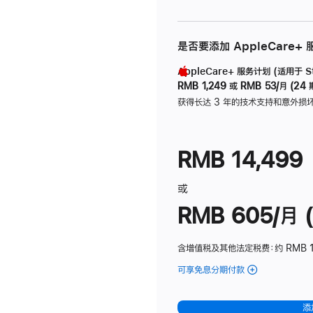
是否要添加 AppleCare+
AppleCare+ 服务计划 (适用于 Stu
RMB 1,249
或
RMB 53/月 (24 
获得长达 3 年的技术支持和意外损
RMB 14,499
或
RMB 605/月 (
含增值税及其他法定税费
：约 RMB 1
可享免息分期付款
(Studio
Display
-
添