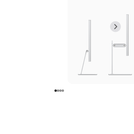
上
下
一
一
张
张
图
图
库
库
图
图
片
片
-
-
支
支
架
架