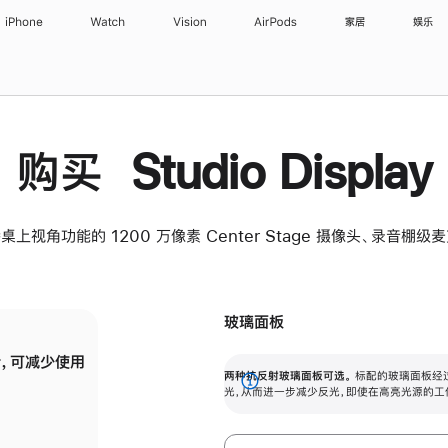
iPhone
Watch
Vision
AirPods
家居
娱乐
购买 Studio Display
桌上视角功能的 1200 万像素 Center Stage 摄像头、录音棚
玻璃面板
，可减少使用
纳米纹理玻璃面板可进一步减少反光，即使在
两种抗反射玻璃面板可选。
标配的玻璃面板经
。
有高亮光源的场所使用，也能保持出色画质。
展
光，从而进一步减少反光，即使在高亮光源的工
开