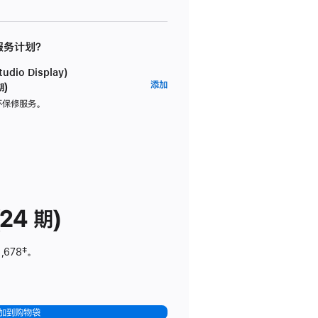
 服务计划？
dio Display)
AppleCare+
添加
期)
服
坏保修服务。
务
计
划
(适
用
于
24 期)
Studio
Display)
,678
脚
‡。
注
加到购物袋