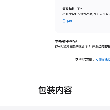
纳
米
需要考虑一下？
纹
将此设备加入你的收藏，即可先保留
理
玻
收藏
璃
面
板
想购买多件商品？
-
你可以查看完整的送货详情，并更改购物袋
VESA
支
架
获得购买帮助，
立即在线
转
换
器
的
分
包装内容
期
付
款
选
项)