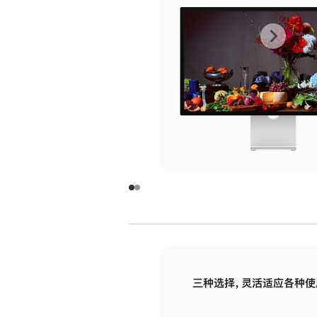
上
下
一
一
张
张
图
图
库
库
图
图
片
片
-
-
玻
玻
璃
璃
三种选择，灵活适应各种使
面
面
板
板