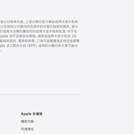
微信分付账单为准。上述分期付款方案由信用卡发卡机构
) 以及微信分付面向符合条件的中国大陆居民提供。部分
家。所有银行信用卡分期均需经你的信用卡发卡机构批准；对于花
ple 将不会被告知原因。请参阅信用卡发卡机构 (包
了解相关条件、费用和收费。订单可能需要满足特定金额要
e 员工购买计划 (EPP) 适用的分期付款方案可能与
。
Apple 价值观
辅助功能
环境责任