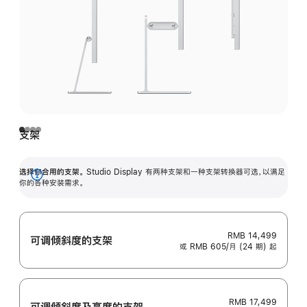
支架
选择你合用的支架。
Studio Display 有两种支架和一种支架转换器可选，以满足
展
你的各种安装需求。
开
RMB 14,499
可调倾斜度的支架
或 RMB 605/月 (24 期) 起
RMB 17,499
可调倾斜度及高‍度的支‍架