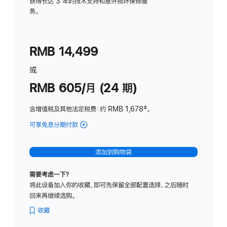
务
获得长达 3 年的技术支持和意外损坏保修服
务。
计
划
(适
RMB 14,499
用
于
或
Studio
RMB 605/月 (24 期)
Display
含增值税及其他法定税费
：约 RMB 1,678
脚
‡。
注
可享免息分期付款
(Studio
Display
-
添加到购物袋
纳
米
需要考虑一下？
纹
将此设备加入你的收藏，即可先保留全部配置选择，之后随时
理
回来再继续选购。
玻
璃
收藏
面