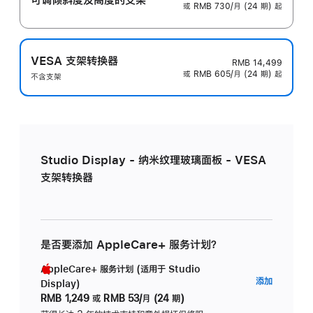
或 RMB 730/月 (24 期) 起
VESA 支架转换器
RMB 14,499
或 RMB 605/月 (24 期) 起
不含支架
Studio Display - 纳米纹理玻璃面板 - VESA
支架转换器
是否要添加 AppleCare+ 服务计划？
AppleCare+ 服务计划 (适用于 Studio
AppleC
添加
Display)
服
RMB 1,249
或
RMB 53/月 (24 期)