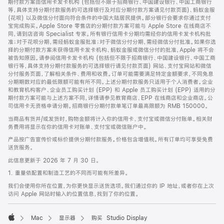
期付款方案由信用卡发卡机构 (包括但不限于招商银行、中国建设银行、中国工商银行
等，具体支持分期付款服务的可选择银行及对应分期付款方案请见付款页面)、蚂蚁金服
(花呗) 以及微信分付面向符合条件的中国大陆居民提供。部分银行会要求你通过支付
宝完成购买。Apple Store 零售店的分期付款方案可能与 Apple Store 在线商店不
同，请到店咨询 Specialist 专家。所有银行信用卡分期均需经你的信用卡发卡机构批
准；对于花呗分期，需经蚂蚁金服批准；对于微信分付分期，需经微信分付批准。如果你选
择的分期付款方案未获得信用卡发卡机构、蚂蚁金服或微信分付的批准，Apple 将不会
被告知原因。请参阅信用卡发卡机构 (包括但不限于招商银行、中国建设银行、中国工商
银行等，具体支持分期付款服务的可选择银行请见付款页面) 网站、支付宝网站和微信
分付服务页面，了解相关条件、费用和收费。订单可能需要满足特定金额要求，不同免息
分期期数对应的最低限额可能有所不同。上述分期付款服务只适用于个人消费者。企业
和教育机构客户、企业员工购买计划 (EPP) 和 Apple 员工购买计划 (EPP) 适用的分
期付款方案可能与上述方案不同，详情请参见教育商店、EPP 在线商店和企业商店。公
司信用卡无资格申请分期。招商银行分期付款单笔订单最高限额为 RMB 150000。
当商品有货并/或发货时，购物金额将计入你的信用卡、支付宝或微信分付账单。相关财
务费用将显示在你的信用卡对账单、支付宝或微信账户中。
产品按广告宣传价或标价提供分期付款服务。价格包含增值税。所有订单均可享受免费
送货服务。
此信息更新于 2026 年 7 月 30 日。
1. 重量依配置和制造工艺的不同而可能有所差异。
我们会使用你所在位置，为你更快显示送货选项。我们通过你的 IP 地址，或者你在上次
访问 Apple 网站时输入的位置信息，找到了你的位置。
Mac
显示器
购买 Studio Display