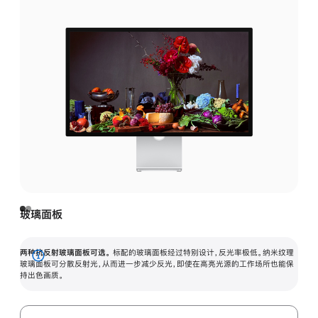
玻璃面板
两种抗反射玻璃面板可选。
标配的玻璃面板经过特别设计，反光率极低。纳米纹理
展
玻璃面板可分散反射光，从而进一步减少反光，即使在高亮光源的工作场所也能保
持出色画质。
开