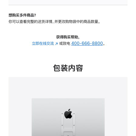
板
-
想购买多件商品？
VESA
你可以查看完整的送货详情，并更改购物袋中的商品数量。
支
架
转
获得购买帮助，
换
立即在线交流
(在
或致电
400-666-8800
。
器
新
的
窗
分
口
包装内容
期
中
付
打
款
开)
选
项)