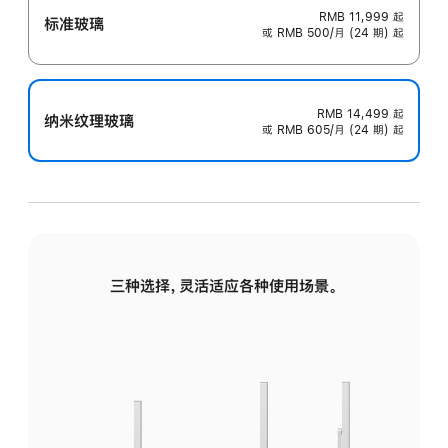
RMB 11,999
起
标准玻璃
或 RMB 500/月 (24 期) 起
RMB 14,499
起
纳米纹理玻璃
或 RMB 605/月 (24 期) 起
三种选择，灵活适应各种使用场景。
标