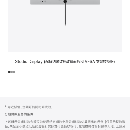
Studio Display (配备纳米纹理玻璃面板和 VESA 支架转换器)
网
脚
‡ 为近似值。金额可能随时间变动。
注
页
分期付款服务的条件
页
上述所示分期付款金额仅为使用特定期数免息分期付款估算得出的示例 (仅显示整数数
脚
额，未显示小数点以后的金额)，实际支付金额以银行、花呗或微信分付账单为准。上述分