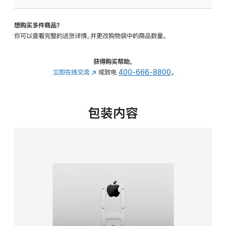
板
-
想购买多件商品？
VESA
你可以查看完整的送货详情，并更改购物袋中的商品数量。
支
架
转
获得购买帮助，
换
立即在线交流
(在
或致电
400-666-8800
。
器
新
的
窗
分
口
包装内容
期
中
付
打
款
开)
选
项)