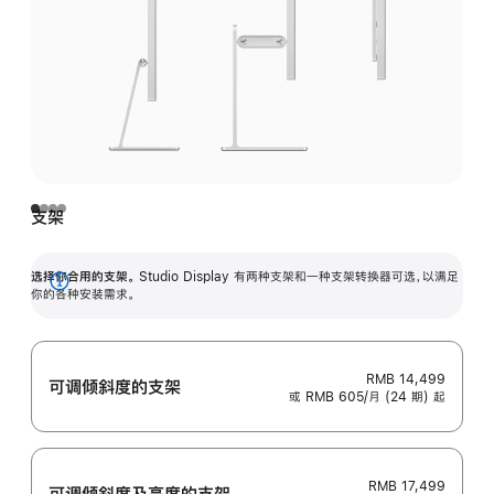
支架
选择你合用的支架。
Studio Display 有两种支架和一种支架转换器可选，以满足
展
你的各种安装需求。
开
RMB 14,499
可调倾斜度的支架
或 RMB 605/月 (24 期) 起
RMB 17,499
可调倾斜度及高‍度的支‍架