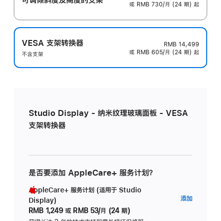
或 RMB 730/月 (24 期) 起
VESA 支架转换器
RMB 14,499
或 RMB 605/月 (24 期) 起
不含支架
Studio Display - 纳米纹理玻璃面板 - VESA
支架转换器
是否要添加 AppleCare+ 服务计划？
AppleCare+ 服务计划 (适用于 Studio
AppleC
添加
Display)
服
RMB 1,249
或
RMB 53/月 (24 期)