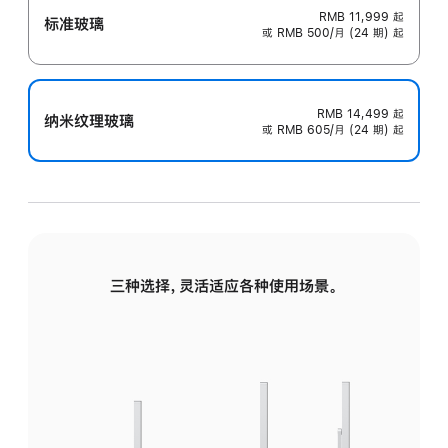
RMB 11,999
起
标准玻璃
或 RMB 500/月 (24 期) 起
RMB 14,499
起
纳米纹理玻璃
或 RMB 605/月 (24 期) 起
三种选择，灵活适应各种使用场景。
标