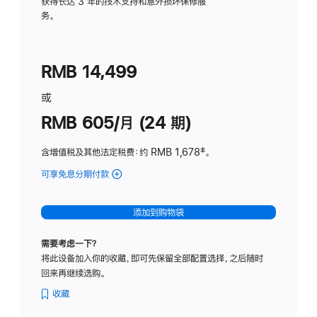
务
获得长达 3 年的技术支持和意外损坏保修服
务。
计
划
(适
RMB 14,499
用
于
或
Studio
RMB 605/月 (24 期)
Display
含增值税及其他法定税费
：约 RMB 1,678
脚
‡。
注
可享免息分期付款
(Studio
Display
-
添加到购物袋
纳
米
需要考虑一下？
纹
将此设备加入你的收藏，即可先保留全部配置选择，之后随时
理
回来再继续选购。
玻
璃
收藏
面