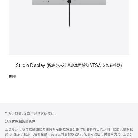
Studio Display (配备纳米纹理玻璃面板和 VESA 支架转换器)
网
脚
‡ 为近似值。金额可能随时间变动。
注
页
分期付款服务的条件
页
上述所示分期付款金额仅为使用特定期数免息分期付款估算得出的示例 (仅显示整数数
脚
额，未显示小数点以后的金额)，实际支付金额以银行、花呗或微信分付账单为准。上述分