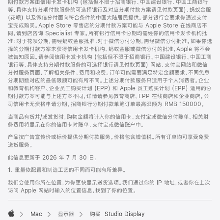
期付款方案由信用卡发卡机构 (包括但不限于招商银行、中国建设银行、中国工商银行
等，具体支持分期付款服务的可选择银行及对应分期付款方案请见付款页面)、蚂蚁金服
(花呗) 以及微信分付面向符合条件的中国大陆居民提供。部分银行会要求你通过支付
宝完成购买。Apple Store 零售店的分期付款方案可能与 Apple Store 在线商店不
同，请到店咨询 Specialist 专家。所有银行信用卡分期均需经你的信用卡发卡机构批
准；对于花呗分期，需经蚂蚁金服批准；对于微信分付分期，需经微信分付批准。如果你选
择的分期付款方案未获得信用卡发卡机构、蚂蚁金服或微信分付的批准，Apple 将不会
被告知原因。请参阅信用卡发卡机构 (包括但不限于招商银行、中国建设银行、中国工商
银行等，具体支持分期付款服务的可选择银行请见付款页面) 网站、支付宝网站和微信
分付服务页面，了解相关条件、费用和收费。订单可能需要满足特定金额要求，不同免息
分期期数对应的最低限额可能有所不同。上述分期付款服务只适用于个人消费者。企业
和教育机构客户、企业员工购买计划 (EPP) 和 Apple 员工购买计划 (EPP) 适用的分
期付款方案可能与上述方案不同，详情请参见教育商店、EPP 在线商店和企业商店。公
司信用卡无资格申请分期。招商银行分期付款单笔订单最高限额为 RMB 150000。
当商品有货并/或发货时，购物金额将计入你的信用卡、支付宝或微信分付账单。相关财
务费用将显示在你的信用卡对账单、支付宝或微信账户中。
产品按广告宣传价或标价提供分期付款服务。价格包含增值税。所有订单均可享受免费
送货服务。
此信息更新于 2026 年 7 月 30 日。
1. 重量依配置和制造工艺的不同而可能有所差异。
我们会使用你所在位置，为你更快显示送货选项。我们通过你的 IP 地址，或者你在上次
访问 Apple 网站时输入的位置信息，找到了你的位置。
Mac
显示器
购买 Studio Display