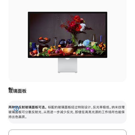
玻璃面板
两种抗反射玻璃面板可选。
标配的玻璃面板经过特别设计，反光率极低。纳米纹理
展
玻璃面板可分散反射光，从而进一步减少反光，即使在高亮光源的工作场所也能保
持出色画质。
开