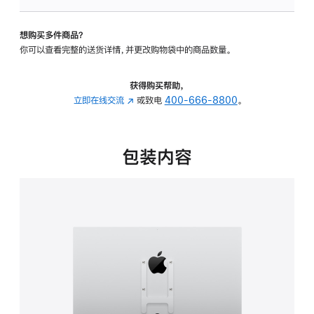
板
-
想购买多件商品？
VESA
你可以查看完整的送货详情，并更改购物袋中的商品数量。
支
架
转
获得购买帮助，
换
立即在线交流
(在
或致电
400-666-8800
。
器
新
的
窗
分
口
包装内容
期
中
付
打
款
开)
选
项)