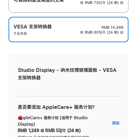
或 RMB 730/月 (24 期) 起
VESA 支架转换器
RMB 14,499
或 RMB 605/月 (24 期) 起
不含支架
Studio Display - 纳米纹理玻璃面板 - VESA
支架转换器
是否要添加 AppleCare+ 服务计划？
AppleCare+ 服务计划 (适用于 Studio
AppleC
添加
Display)
服
RMB 1,249
或
RMB 53/月 (24 期)