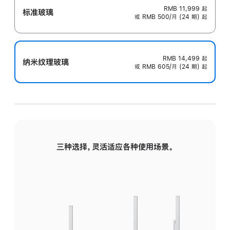
RMB 11,999
起
标准玻璃
或 RMB 500/月 (24 期) 起
RMB 14,499
起
纳米纹理玻璃
或 RMB 605/月 (24 期) 起
三种选择，灵活适应各种使用场景。
标