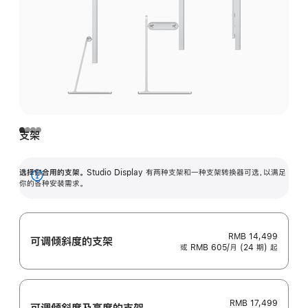
支架
选择你合用的支架。
Studio Display 有两种支架和一种支架转换器可选，以满足
展
你的各种安装需求。
开
RMB 14,499
可调倾斜度的支架
或 RMB 605/月 (24 期) 起
RMB 17,499
可调倾斜度及高‍度的支‍架