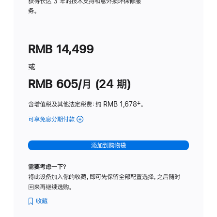
务
获得长达 3 年的技术支持和意外损坏保修服
务。
计
划
(适
RMB 14,499
用
于
或
Studio
RMB 605/月 (24 期)
Display
含增值税及其他法定税费
：约 RMB 1,678
脚
‡。
注
可享免息分期付款
(Studio
Display
-
添加到购物袋
纳
米
需要考虑一下？
纹
将此设备加入你的收藏，即可先保留全部配置选择，之后随时
理
回来再继续选购。
玻
璃
收藏
面