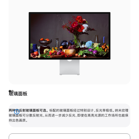
玻璃面板
两种抗反射玻璃面板可选。
标配的玻璃面板经过特别设计，反光率极低。纳米纹理
展
玻璃面板可分散反射光，从而进一步减少反光，即使在高亮光源的工作场所也能保
持出色画质。
开