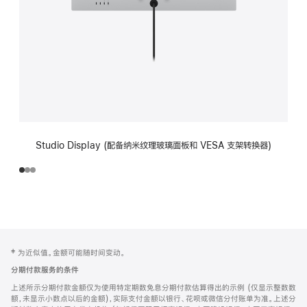
Studio Display (配备纳米纹理玻璃面板和 VESA 支架转换器)
网
脚
‡ 为近似值。金额可能随时间变动。
注
页
分期付款服务的条件
页
上述所示分期付款金额仅为使用特定期数免息分期付款估算得出的示例 (仅显示整数数
脚
额，未显示小数点以后的金额)，实际支付金额以银行、花呗或微信分付账单为准。上述分