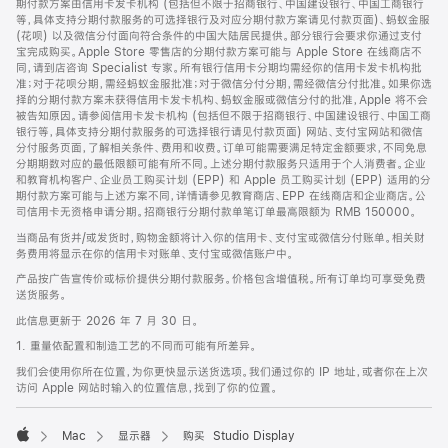
期付款方案由信用卡发卡机构 (包括但不限于招商银行、中国建设银行、中国工商银行
等，具体支持分期付款服务的可选择银行及对应分期付款方案请见付款页面)、蚂蚁金服
(花呗) 以及微信分付面向符合条件的中国大陆居民提供。部分银行会要求你通过支付
宝完成购买。Apple Store 零售店的分期付款方案可能与 Apple Store 在线商店不
同，请到店咨询 Specialist 专家。所有银行信用卡分期均需经你的信用卡发卡机构批
准；对于花呗分期，需经蚂蚁金服批准；对于微信分付分期，需经微信分付批准。如果你选
择的分期付款方案未获得信用卡发卡机构、蚂蚁金服或微信分付的批准，Apple 将不会
被告知原因。请参阅信用卡发卡机构 (包括但不限于招商银行、中国建设银行、中国工商
银行等，具体支持分期付款服务的可选择银行请见付款页面) 网站、支付宝网站和微信
分付服务页面，了解相关条件、费用和收费。订单可能需要满足特定金额要求，不同免息
分期期数对应的最低限额可能有所不同。上述分期付款服务只适用于个人消费者。企业
和教育机构客户、企业员工购买计划 (EPP) 和 Apple 员工购买计划 (EPP) 适用的分
期付款方案可能与上述方案不同，详情请参见教育商店、EPP 在线商店和企业商店。公
司信用卡无资格申请分期。招商银行分期付款单笔订单最高限额为 RMB 150000。
当商品有货并/或发货时，购物金额将计入你的信用卡、支付宝或微信分付账单。相关财
务费用将显示在你的信用卡对账单、支付宝或微信账户中。
产品按广告宣传价或标价提供分期付款服务。价格包含增值税。所有订单均可享受免费
送货服务。
此信息更新于 2026 年 7 月 30 日。
1. 重量依配置和制造工艺的不同而可能有所差异。
我们会使用你所在位置，为你更快显示送货选项。我们通过你的 IP 地址，或者你在上次
访问 Apple 网站时输入的位置信息，找到了你的位置。
Mac
显示器
购买 Studio Display