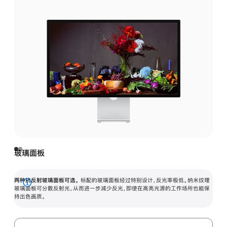
玻璃面板
两种抗反射玻璃面板可选。
标配的玻璃面板经过特别设计，反光率极低。纳米纹理
展
玻璃面板可分散反射光，从而进一步减少反光，即使在高亮光源的工作场所也能保
持出色画质。
开