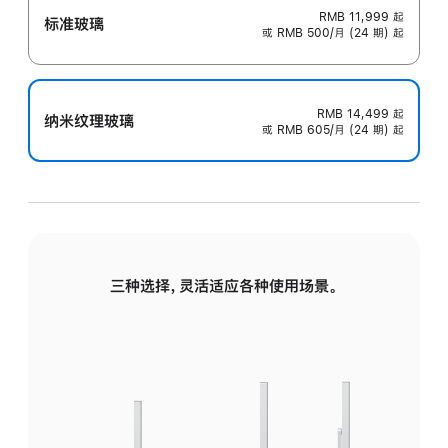
RMB 11,999
起
标准玻璃
或 RMB 500/月 (24 期) 起
RMB 14,499
起
纳米纹理玻璃
或 RMB 605/月 (24 期) 起
三种选择，灵活适应各种使用场景。
标