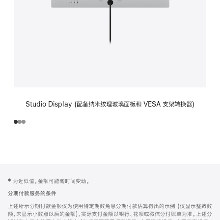
Studio Display (配备纳米纹理玻璃面板和 VESA 支架转换器)
网
脚
‡ 为近似值。金额可能随时间变动。
注
页
分期付款服务的条件
页
上述所示分期付款金额仅为使用特定期数免息分期付款估算得出的示例 (仅显示整数数
脚
额，未显示小数点以后的金额)，实际支付金额以银行、花呗或微信分付账单为准。上述分