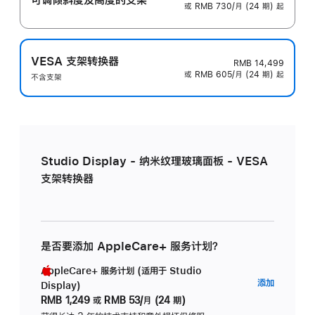
或 RMB 730/月 (24 期) 起
VESA 支架转换器
RMB 14,499
或 RMB 605/月 (24 期) 起
不含支架
Studio Display - 纳米纹理玻璃面板 - VESA
支架转换器
是否要添加 AppleCare+ 服务计划？
AppleCare+ 服务计划 (适用于 Studio
AppleC
添加
Display)
服
RMB 1,249
或
RMB 53/月 (24 期)