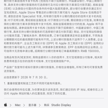
期付款方案由信用卡发卡机构 (包括但不限于招商银行、中国建设银行、中国工商银行
等，具体支持分期付款服务的可选择银行及对应分期付款方案请见付款页面)、蚂蚁金服
(花呗) 以及微信分付面向符合条件的中国大陆居民提供。部分银行会要求你通过支付
宝完成购买。Apple Store 零售店的分期付款方案可能与 Apple Store 在线商店不
同，请到店咨询 Specialist 专家。所有银行信用卡分期均需经你的信用卡发卡机构批
准；对于花呗分期，需经蚂蚁金服批准；对于微信分付分期，需经微信分付批准。如果你选
择的分期付款方案未获得信用卡发卡机构、蚂蚁金服或微信分付的批准，Apple 将不会
被告知原因。请参阅信用卡发卡机构 (包括但不限于招商银行、中国建设银行、中国工商
银行等，具体支持分期付款服务的可选择银行请见付款页面) 网站、支付宝网站和微信
分付服务页面，了解相关条件、费用和收费。订单可能需要满足特定金额要求，不同免息
分期期数对应的最低限额可能有所不同。上述分期付款服务只适用于个人消费者。企业
和教育机构客户、企业员工购买计划 (EPP) 和 Apple 员工购买计划 (EPP) 适用的分
期付款方案可能与上述方案不同，详情请参见教育商店、EPP 在线商店和企业商店。公
司信用卡无资格申请分期。招商银行分期付款单笔订单最高限额为 RMB 150000。
当商品有货并/或发货时，购物金额将计入你的信用卡、支付宝或微信分付账单。相关财
务费用将显示在你的信用卡对账单、支付宝或微信账户中。
产品按广告宣传价或标价提供分期付款服务。价格包含增值税。所有订单均可享受免费
送货服务。
此信息更新于 2026 年 7 月 30 日。
1. 重量依配置和制造工艺的不同而可能有所差异。
我们会使用你所在位置，为你更快显示送货选项。我们通过你的 IP 地址，或者你在上次
访问 Apple 网站时输入的位置信息，找到了你的位置。
Mac
显示器
购买 Studio Display