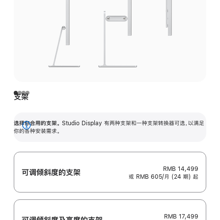
支架
选择你合用的支架。
Studio Display 有两种支架和一种支架转换器可选，以满足
展
你的各种安装需求。
开
RMB 14,499
可调倾斜度的支架
或 RMB 605/月 (24 期) 起
RMB 17,499
可调倾斜度及高‍度的支‍架