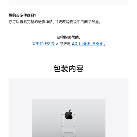
板
-
想购买多件商品？
VESA
你可以查看完整的送货详情，并更改购物袋中的商品数量。
支
架
转
获得购买帮助，
换
立即在线交流
(在
或致电
400-666-8800
。
器
新
的
窗
分
口
包装内容
期
中
付
打
款
开)
选
项)