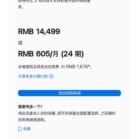
务
获得长达 3 年的技术支持和意外损坏保修服
务。
计
划
(适
RMB 14,499
用
于
或
Studio
RMB 605/月 (24 期)
Display
含增值税及其他法定税费
：约 RMB 1,678
脚
‡。
注
可享免息分期付款
(Studio
Display
-
添加到购物袋
纳
米
需要考虑一下？
纹
将此设备加入你的收藏，即可先保留全部配置选择，之后随时
理
回来再继续选购。
玻
璃
收藏
面