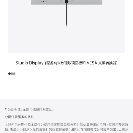
Studio Display (配备纳米纹理玻璃面板和 VESA 支架转换器)
网
脚
‡ 为近似值。金额可能随时间变动。
注
页
分期付款服务的条件
页
上述所示分期付款金额仅为使用特定期数免息分期付款估算得出的示例 (仅显示整数数
脚
额，未显示小数点以后的金额)，实际支付金额以银行、花呗或微信分付账单为准。上述分