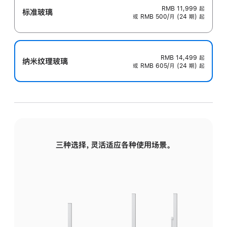
RMB 11,999
起
标准玻璃
或 RMB 500/月 (24 期) 起
RMB 14,499
起
纳米纹理玻璃
或 RMB 605/月 (24 期) 起
三种选择，灵活适应各种使用场景。
标