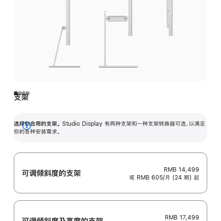
支架
选择你合用的支架。
Studio Display 有两种支架和一种支架转换器可选，以满足
展
你的各种安装需求。
开
RMB 14,499
可调倾斜度的支架
或 RMB 605/月 (24 期) 起
RMB 17,499
可调倾斜度及高‍度的支‍架