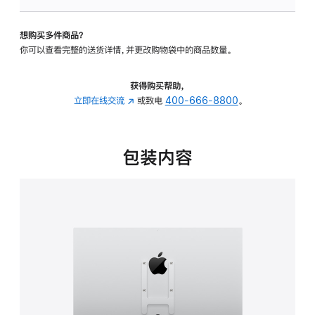
板
-
想购买多件商品？
VESA
你可以查看完整的送货详情，并更改购物袋中的商品数量。
支
架
转
获得购买帮助，
换
立即在线交流
(在
或致电
400-666-8800
。
器
新
的
窗
分
口
包装内容
期
中
付
打
款
开)
选
项)