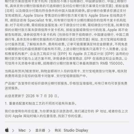
期付款方案由信用卡发卡机构 (包括但不限于招商银行、中国建设银行、中国工商银行
等，具体支持分期付款服务的可选择银行及对应分期付款方案请见付款页面)、蚂蚁金服
(花呗) 以及微信分付面向符合条件的中国大陆居民提供。部分银行会要求你通过支付
宝完成购买。Apple Store 零售店的分期付款方案可能与 Apple Store 在线商店不
同，请到店咨询 Specialist 专家。所有银行信用卡分期均需经你的信用卡发卡机构批
准；对于花呗分期，需经蚂蚁金服批准；对于微信分付分期，需经微信分付批准。如果你选
择的分期付款方案未获得信用卡发卡机构、蚂蚁金服或微信分付的批准，Apple 将不会
被告知原因。请参阅信用卡发卡机构 (包括但不限于招商银行、中国建设银行、中国工商
银行等，具体支持分期付款服务的可选择银行请见付款页面) 网站、支付宝网站和微信
分付服务页面，了解相关条件、费用和收费。订单可能需要满足特定金额要求，不同免息
分期期数对应的最低限额可能有所不同。上述分期付款服务只适用于个人消费者。企业
和教育机构客户、企业员工购买计划 (EPP) 和 Apple 员工购买计划 (EPP) 适用的分
期付款方案可能与上述方案不同，详情请参见教育商店、EPP 在线商店和企业商店。公
司信用卡无资格申请分期。招商银行分期付款单笔订单最高限额为 RMB 150000。
当商品有货并/或发货时，购物金额将计入你的信用卡、支付宝或微信分付账单。相关财
务费用将显示在你的信用卡对账单、支付宝或微信账户中。
产品按广告宣传价或标价提供分期付款服务。价格包含增值税。所有订单均可享受免费
送货服务。
此信息更新于 2026 年 7 月 30 日。
1. 重量依配置和制造工艺的不同而可能有所差异。
我们会使用你所在位置，为你更快显示送货选项。我们通过你的 IP 地址，或者你在上次
访问 Apple 网站时输入的位置信息，找到了你的位置。
Mac
显示器
购买 Studio Display