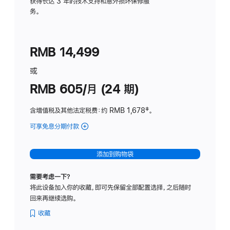
务
获得长达 3 年的技术支持和意外损坏保修服
务。
计
划
(适
RMB 14,499
用
于
或
Studio
RMB 605/月 (24 期)
Display
含增值税及其他法定税费
：约 RMB 1,678
脚
‡。
注
可享免息分期付款
(Studio
Display
-
添加到购物袋
纳
米
需要考虑一下？
纹
将此设备加入你的收藏，即可先保留全部配置选择，之后随时
理
回来再继续选购。
玻
璃
收藏
面