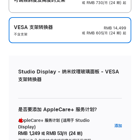
或 RMB 730/月 (24 期) 起
VESA 支架转换器
RMB 14,499
或 RMB 605/月 (24 期) 起
不含支架
Studio Display - 纳米纹理玻璃面板 - VESA
支架转换器
是否要添加 AppleCare+ 服务计划？
AppleCare+ 服务计划 (适用于 Studio
AppleC
添加
Display)
服
RMB 1,249
或
RMB 53/月 (24 期)