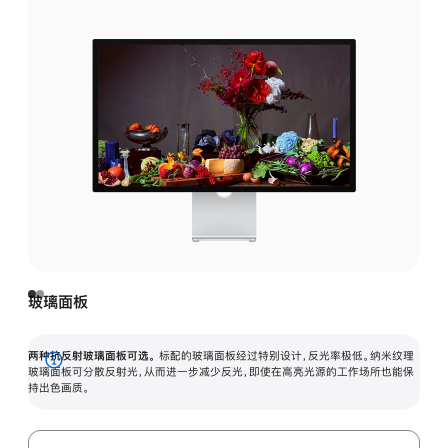
玻璃面板
两种抗反射玻璃面板可选。
标配的玻璃面板经过特别设计，反光率极低。纳米纹理
展
玻璃面板可分散反射光，从而进一步减少反光，即使在高亮光源的工作场所也能保
持出色画质。
开