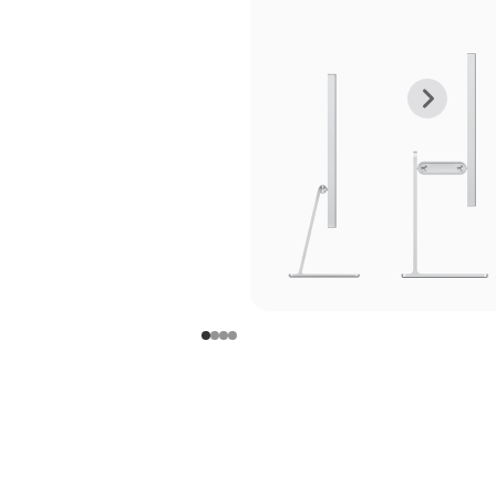
上
下
一
一
张
张
图
图
库
库
图
图
片
片
-
-
支
支
架
架