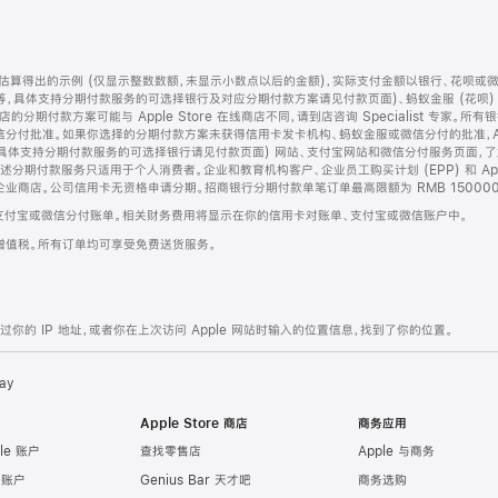
算得出的示例 (仅显示整数数额，未显示小数点以后的金额)，实际支付金额以银行、花呗或
等，具体支持分期付款服务的可选择银行及对应分期付款方案请见付款页面)、蚂蚁金服 (花呗
售店的分期付款方案可能与 Apple Store 在线商店不同，请到店咨询 Specialist 专
分付批准。如果你选择的分期付款方案未获得信用卡发卡机构、蚂蚁金服或微信分付的批准，Ap
具体支持分期付款服务的可选择银行请见付款页面) 网站、支付宝网站和微信分付服务页面，
期付款服务只适用于个人消费者。企业和教育机构客户、企业员工购买计划 (EPP) 和 Appl
企业商店。公司信用卡无资格申请分期。招商银行分期付款单笔订单最高限额为 RMB 150000
支付宝或微信分付账单。相关财务费用将显示在你的信用卡对账单、支付宝或微信账户中。
增值税。所有订单均可享受免费送货服务。
的 IP 地址，或者你在上次访问 Apple 网站时输入的位置信息，找到了你的位置。
ay
Apple Store 商店
商务应用
le 账户
查找零售店
Apple 与商务
e 账户
Genius Bar 天才吧
商务选购