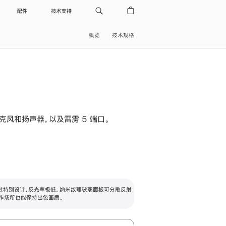
配件
技术支持
概览
技术规格
级麦克风和扬声器，以及雷雳 5 端口。
过特别设计，反光率极低。纳米纹理玻璃面板可分散反射
作场所也能保持出色画质。