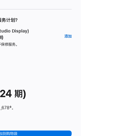
 服务计划？
dio Display)
AppleCare+
添加
期)
服
坏保修服务。
务
计
划
(适
用
于
24 期)
Studio
Display)
,678
脚
‡。
注
加到购物袋