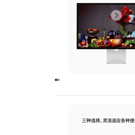
上
下
一
一
张
张
图
图
库
库
图
图
片
片
-
-
玻
玻
璃
璃
三种选择，灵活适应各种使
面
面
板
板