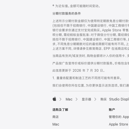
网
脚
‡ 为近似值。金额可能随时间变动。
注
页
分期付款服务的条件
页
上述所示分期付款金额仅为使用特定期数免息分期付款估
脚
(包括但不限于招商银行、中国建设银行、中国工商银行
银行会要求你通过支付宝完成购买。Apple Store 零
呗分期，需经蚂蚁金服批准；对于微信分付分期，需经微信
括但不限于招商银行、中国建设银行、中国工商银行等，
求，不同免息分期期数对应的最低限额可能有所不同。上述分
上述方案不同，详情请参见教育商店、EPP 在线商店和
当商品有货并/或发货时，购物金额将计入你的信用卡、
产品按广告宣传价或标价提供分期付款服务。价格包含
此信息更新于 2026 年 7 月 30 日。
1. 重量依配置和制造工艺的不同而可能有所差异。
我们会使用你所在位置，为你更快显示送货选项。我们通过你
Mac
显示器
购买 Studio Displ
Apple
选购及了解
账户
商店
管理你的 App
Mac
Apple Stor