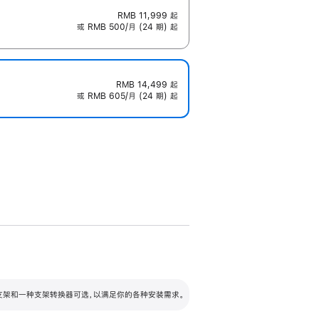
RMB 11,999
起
或 RMB 500/月 (24 期) 起
RMB 14,499
起
或 RMB 605/月 (24 期) 起
配可调倾斜度及高度的支架，额外增加 105
VESA 支架转换器
 有两种支架和一种支架转换器可选，以满足你的各种安装需求。
毫米的高度调节范围。
容的支架 (未随附)