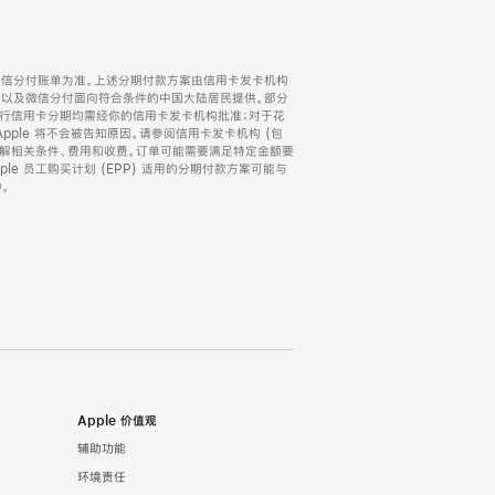
微信分付账单为准。上述分期付款方案由信用卡发卡机构
) 以及微信分付面向符合条件的中国大陆居民提供。部分
家。所有银行信用卡分期均需经你的信用卡发卡机构批准；对于花
ple 将不会被告知原因。请参阅信用卡发卡机构 (包
了解相关条件、费用和收费。订单可能需要满足特定金额要
e 员工购买计划 (EPP) 适用的分期付款方案可能与
。
Apple 价值观
辅助功能
环境责任