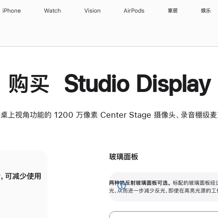
iPhone
Watch
Vision
AirPods
家居
娱乐
购买 Studio Display
桌上视角功能的 1200 万像素 Center Stage 摄像头、录音棚
玻璃面板
，可减少使用
纳米纹理玻璃面板可进一步减少反光，即使在
两种抗反射玻璃面板可选。
标配的玻璃面板经
。
有高亮光源的场所使用，也能保持出色画质。
展
光，从而进一步减少反光，即使在高亮光源的工
开