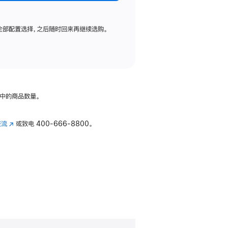
全部配置选择，之后随时回来再继续选购。
中的商品数量。
交流
(在
或致电
400-666-8800。
新
窗
口
中
打
开)