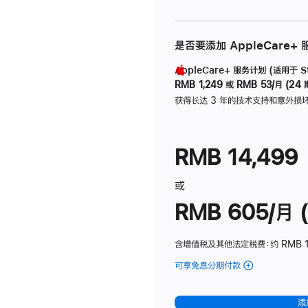
是否要添加 AppleCare+
AppleCare+ 服务计划 (适用于 Stu
RMB 1,249
或
RMB 53/月 (24 
获得长达 3 年的技术支持和意外损
RMB 14,499
或
RMB 605/月 (
含增值税及其他法定税费
：约 RMB 1
可享免息分期付款
(Studio
Display
-
添