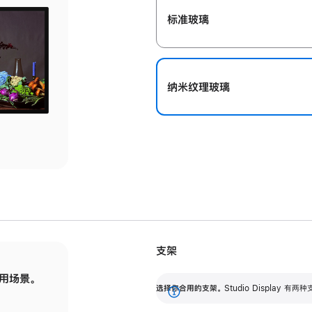
标准玻璃
纳米纹理玻璃
支架
用场景。
标配可调倾斜度的支架，提供 30 度的倾斜度
选
选择你合用的支架。
Studio Display
调节范围。
展