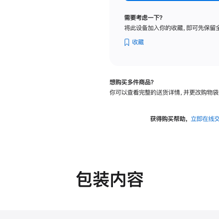
纳
米
需要考虑一下？
纹
将此设备加入你的收藏，即可先保留
理
玻
收藏
璃
面
板
想购买多件商品？
-
你可以查看完整的送货详情，并更改购物袋
VESA
支
架
获得购买帮助，
立即在线
转
换
器
的
分
包装内容
期
付
款
选
项)