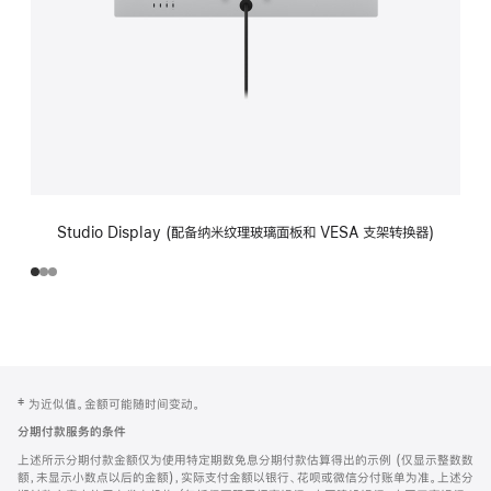
Studio Display (配备纳米纹理玻璃面板和 VESA 支架转换器)
网
脚
‡ 为近似值。金额可能随时间变动。
注
页
分期付款服务的条件
页
上述所示分期付款金额仅为使用特定期数免息分期付款估算得出的示例 (仅显示整数数
脚
额，未显示小数点以后的金额)，实际支付金额以银行、花呗或微信分付账单为准。上述分