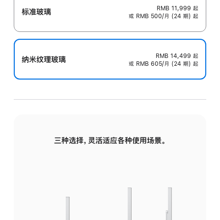
RMB 11,999
起
标准玻璃
或 RMB 500/月 (24 期) 起
RMB 14,499
起
纳米纹理玻璃
或 RMB 605/月 (24 期) 起
三种选择，灵活适应各种使用场景。
标