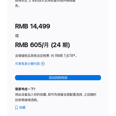
务
获得长达 3 年的技术支持和意外损坏保修服
务。
计
划
(适
RMB 14,499
用
于
或
Studio
RMB 605/月 (24 期)
Display
含增值税及其他法定税费
：约 RMB 1,678
脚
‡。
注
可享免息分期付款
(Studio
Display
-
添加到购物袋
纳
米
需要考虑一下？
纹
将此设备加入你的收藏，即可先保留全部配置选择，之后随时
理
回来再继续选购。
玻
璃
收藏
面