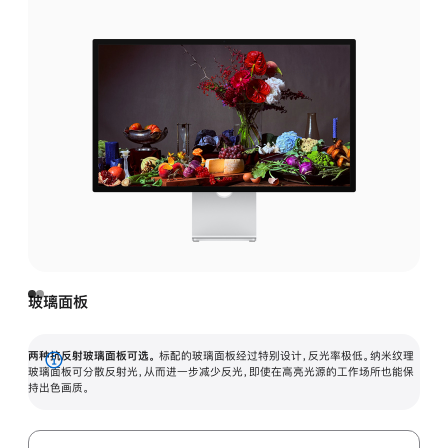
玻璃面板
两种抗反射玻璃面板可选。
标配的玻璃面板经过特别设计，反光率极低。纳米纹理
展
玻璃面板可分散反射光，从而进一步减少反光，即使在高亮光源的工作场所也能保
持出色画质。
开