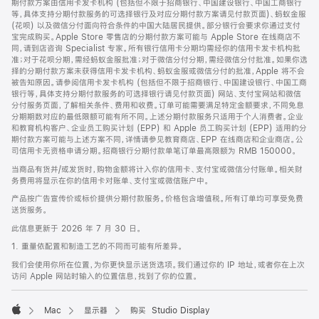
期付款方案由信用卡发卡机构 (包括但不限于招商银行、中国建设银行、中国工商银行
等，具体支持分期付款服务的可选择银行及对应分期付款方案请见付款页面)、蚂蚁金服
(花呗) 以及微信分付面向符合条件的中国大陆居民提供。部分银行会要求你通过支付
宝完成购买。Apple Store 零售店的分期付款方案可能与 Apple Store 在线商店不
同，请到店咨询 Specialist 专家。所有银行信用卡分期均需经你的信用卡发卡机构批
准；对于花呗分期，需经蚂蚁金服批准；对于微信分付分期，需经微信分付批准。如果你选
择的分期付款方案未获得信用卡发卡机构、蚂蚁金服或微信分付的批准，Apple 将不会
被告知原因。请参阅信用卡发卡机构 (包括但不限于招商银行、中国建设银行、中国工商
银行等，具体支持分期付款服务的可选择银行请见付款页面) 网站、支付宝网站和微信
分付服务页面，了解相关条件、费用和收费。订单可能需要满足特定金额要求，不同免息
分期期数对应的最低限额可能有所不同。上述分期付款服务只适用于个人消费者。企业
和教育机构客户、企业员工购买计划 (EPP) 和 Apple 员工购买计划 (EPP) 适用的分
期付款方案可能与上述方案不同，详情请参见教育商店、EPP 在线商店和企业商店。公
司信用卡无资格申请分期。招商银行分期付款单笔订单最高限额为 RMB 150000。
当商品有货并/或发货时，购物金额将计入你的信用卡、支付宝或微信分付账单。相关财
务费用将显示在你的信用卡对账单、支付宝或微信账户中。
产品按广告宣传价或标价提供分期付款服务。价格包含增值税。所有订单均可享受免费
送货服务。
此信息更新于 2026 年 7 月 30 日。
1. 重量依配置和制造工艺的不同而可能有所差异。
我们会使用你所在位置，为你更快显示送货选项。我们通过你的 IP 地址，或者你在上次
访问 Apple 网站时输入的位置信息，找到了你的位置。
Mac
显示器
购买 Studio Display