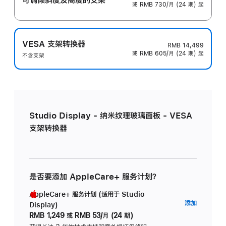
或 RMB 730/月 (24 期) 起
VESA 支架转换器
RMB 14,499
或 RMB 605/月 (24 期) 起
不含支架
Studio Display - 纳米纹理玻璃面板 - VESA
支架转换器
是否要添加 AppleCare+ 服务计划？
AppleCare+ 服务计划 (适用于 Studio
AppleC
添加
Display)
服
RMB 1,249
或
RMB 53/月 (24 期)