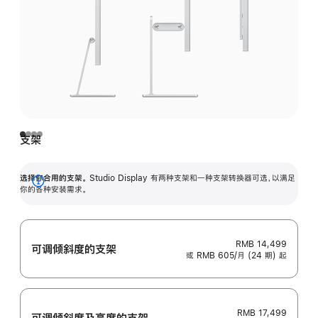
支架
选择你合用的支架。
Studio Display 有两种支架和一种支架转换器可选，以满足
展
你的各种安装需求。
开
RMB 14,499
可调倾斜度的支架
或 RMB 605/月 (24 期) 起
RMB 17,499
可调倾斜度及高‍度的支‍架