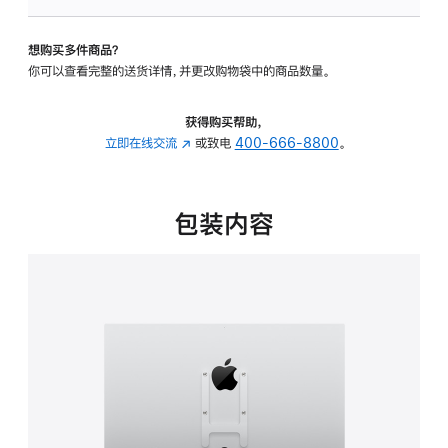
板
-
想购买多件商品？
VESA
你可以查看完整的送货详情，并更改购物袋中的商品数量。
支
架
转
获得购买帮助，
换
立即在线交流
(在
或致电
400-666-8800
。
器
新
的
窗
分
口
包装内容
期
中
付
打
款
开)
选
项)