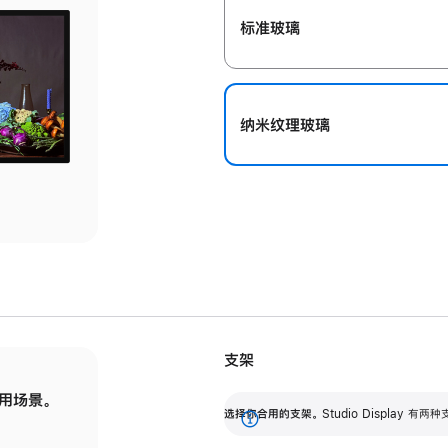
标准玻璃
纳米纹理玻璃
支架
用场景。
标配可调倾斜度的支架，提供 30 度的倾斜度
选
选择你合用的支架。
Studio Display
调节范围。
展