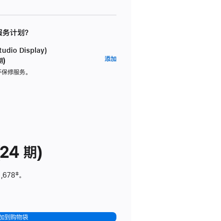
 服务计划？
dio Display)
AppleCare+
添加
期)
服
坏保修服务。
务
计
划
(适
用
于
24 期)
Studio
Display)
,678
脚
‡。
注
加到购物袋