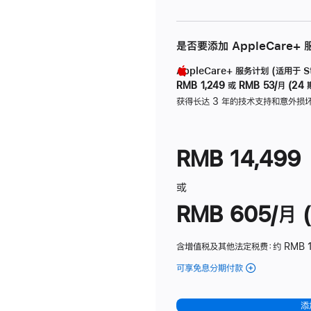
是否要添加 AppleCare+
AppleCare+ 服务计划 (适用于 Stu
RMB 1,249
或
RMB 53/月 (24 
获得长达 3 年的技术支持和意外损
RMB 14,499
或
RMB 605/月 (
含增值税及其他法定税费
：约 RMB 1
可享免息分期付款
(Studio
Display
-
添