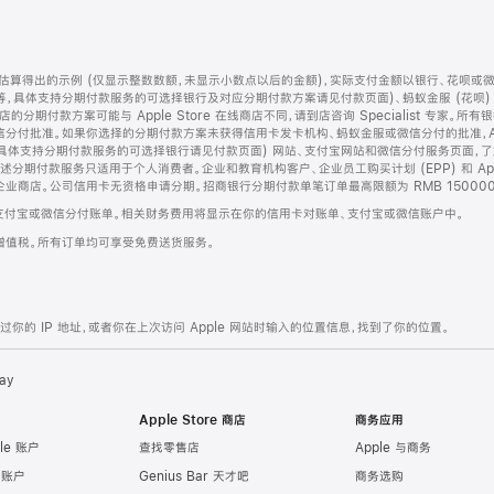
算得出的示例 (仅显示整数数额，未显示小数点以后的金额)，实际支付金额以银行、花呗或
等，具体支持分期付款服务的可选择银行及对应分期付款方案请见付款页面)、蚂蚁金服 (花呗
售店的分期付款方案可能与 Apple Store 在线商店不同，请到店咨询 Specialist 专
分付批准。如果你选择的分期付款方案未获得信用卡发卡机构、蚂蚁金服或微信分付的批准，Ap
具体支持分期付款服务的可选择银行请见付款页面) 网站、支付宝网站和微信分付服务页面，
期付款服务只适用于个人消费者。企业和教育机构客户、企业员工购买计划 (EPP) 和 Appl
企业商店。公司信用卡无资格申请分期。招商银行分期付款单笔订单最高限额为 RMB 150000
支付宝或微信分付账单。相关财务费用将显示在你的信用卡对账单、支付宝或微信账户中。
增值税。所有订单均可享受免费送货服务。
的 IP 地址，或者你在上次访问 Apple 网站时输入的位置信息，找到了你的位置。
ay
Apple Store 商店
商务应用
le 账户
查找零售店
Apple 与商务
e 账户
Genius Bar 天才吧
商务选购