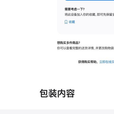
纳
米
需要考虑一下？
纹
将此设备加入你的收藏，即可先保留
理
玻
收藏
璃
面
板
想购买多件商品？
-
你可以查看完整的送货详情，并更改购物袋
VESA
支
架
获得购买帮助，
立即在线
转
换
器
的
分
包装内容
期
付
款
选
项)