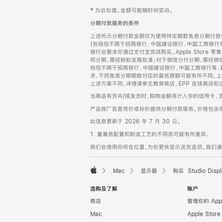
网
脚
‡ 为近似值。金额可能随时间变动。
注
页
分期付款服务的条件
页
上述所示分期付款金额仅为使用特定期数免息分期付款估
脚
(包括但不限于招商银行、中国建设银行、中国工商银行
银行会要求你通过支付宝完成购买。Apple Store 零
呗分期，需经蚂蚁金服批准；对于微信分付分期，需经微信
括但不限于招商银行、中国建设银行、中国工商银行等，
求，不同免息分期期数对应的最低限额可能有所不同。上述分
上述方案不同，详情请参见教育商店、EPP 在线商店和
当商品有货并/或发货时，购物金额将计入你的信用卡、
产品按广告宣传价或标价提供分期付款服务。价格包含
此信息更新于 2026 年 7 月 30 日。
1. 重量依配置和制造工艺的不同而可能有所差异。
我们会使用你所在位置，为你更快显示送货选项。我们通过你
Mac
显示器
购买 Studio Displ
Apple
选购及了解
账户
商店
管理你的 App
Mac
Apple Stor