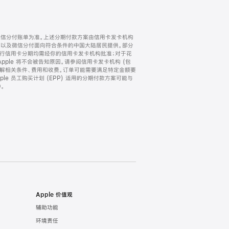
微信分付账单为准。上述分期付款方案由信用卡发卡机构
) 以及微信分付面向符合条件的中国大陆居民提供。部分
家。所有银行信用卡分期均需经你的信用卡发卡机构批准；对于花
ple 将不会被告知原因。请参阅信用卡发卡机构 (包
了解相关条件、费用和收费。订单可能需要满足特定金额要
e 员工购买计划 (EPP) 适用的分期付款方案可能与
。
Apple 价值观
辅助功能
环境责任