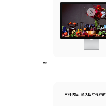
上
下
一
一
张
张
图
图
库
库
图
图
片
片
-
-
玻
玻
璃
璃
三种选择，灵活适应各种使
面
面
板
板