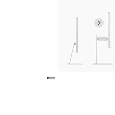
上
下
一
一
张
张
图
图
库
库
图
图
片
片
-
-
支
支
架
架