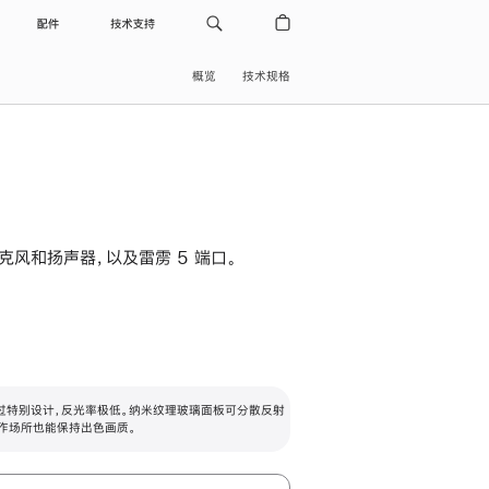
配件
技术支持
概览
技术规格
级麦克风和扬声器，以及雷雳 5 端口。
过特别设计，反光率极低。纳米纹理玻璃面板可分散反射
作场所也能保持出色画质。