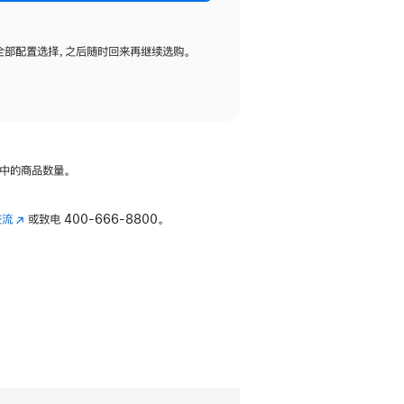
全部配置选择，之后随时回来再继续选购。
中的商品数量。
交流
(在
或致电
400-666-8800。
新
窗
口
中
打
开)