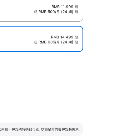
RMB 11,999
起
或 RMB 500/月 (24 期) 起
RMB 14,499
起
或 RMB 605/月 (24 期) 起
配可调倾斜度及高度的支架，额外增加 105
VESA 支架转换器
 有两种支架和一种支架转换器可选，以满足你的各种安装需求。
毫米的高度调节范围。
容的支架 (未随附)