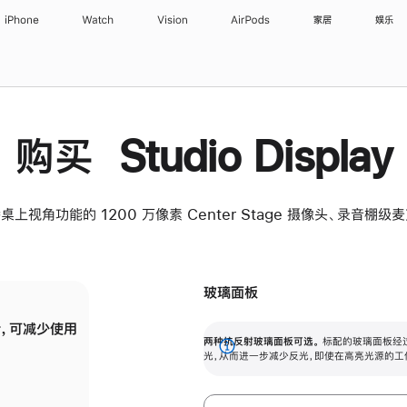
iPhone
Watch
Vision
AirPods
家居
娱乐
购买 Studio Display
桌上视角功能的 1200 万像素 Center Stage 摄像头、录音棚
玻璃面板
，可减少使用
纳米纹理玻璃面板可进一步减少反光，即使在
两种抗反射玻璃面板可选。
标配的玻璃面板经
。
有高亮光源的场所使用，也能保持出色画质。
展
光，从而进一步减少反光，即使在高亮光源的工
开