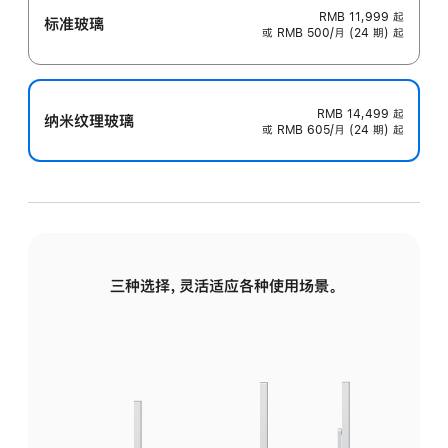
RMB 11,999
起
标准玻璃
或 RMB 500/月 (24 期) 起
RMB 14,499
起
纳米纹理玻璃
或 RMB 605/月 (24 期) 起
三种选择，灵活适应各种使用场景。
标