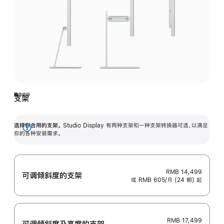
支架
选择你合用的支架。
Studio Display 有两种支架和一种支架转换器可选，以满足
展
你的各种安装需求。
开
RMB 14,499
可调倾斜度的支架
或 RMB 605/月 (24 期) 起
RMB 17,499
可调倾斜度及高‍度的支‍架