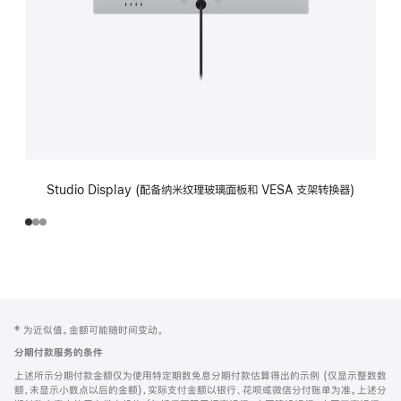
Studio Display (配备纳米纹理玻璃面板和 VESA 支架转换器)
网
脚
‡ 为近似值。金额可能随时间变动。
注
页
分期付款服务的条件
页
上述所示分期付款金额仅为使用特定期数免息分期付款估算得出的示例 (仅显示整数数
脚
额，未显示小数点以后的金额)，实际支付金额以银行、花呗或微信分付账单为准。上述分