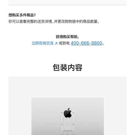
板
-
想购买多件商品？
VESA
你可以查看完整的送货详情，并更改购物袋中的商品数量。
支
架
转
获得购买帮助，
换
立即在线交流
(在
或致电
400-666-8800
。
器
新
的
窗
分
口
包装内容
期
中
付
打
款
开)
选
项)