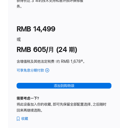
务
获得长达 3 年的技术支持和意外损坏保修服
务。
计
划
(适
RMB 14,499
用
于
或
Studio
RMB 605/月 (24 期)
Display
含增值税及其他法定税费
：约 RMB 1,678
脚
‡。
注
可享免息分期付款
(Studio
Display
-
添加到购物袋
纳
米
需要考虑一下？
纹
将此设备加入你的收藏，即可先保留全部配置选择，之后随时
理
回来再继续选购。
玻
璃
收藏
面