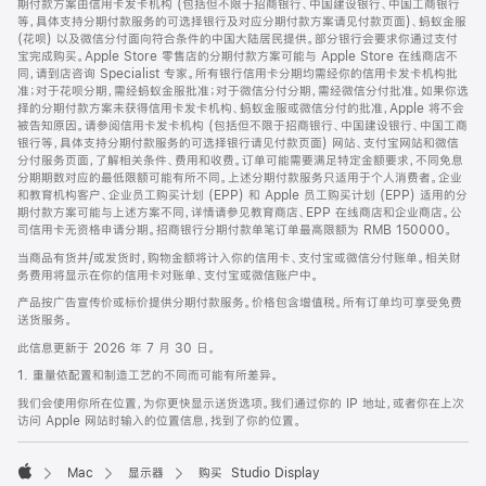
期付款方案由信用卡发卡机构 (包括但不限于招商银行、中国建设银行、中国工商银行
等，具体支持分期付款服务的可选择银行及对应分期付款方案请见付款页面)、蚂蚁金服
(花呗) 以及微信分付面向符合条件的中国大陆居民提供。部分银行会要求你通过支付
宝完成购买。Apple Store 零售店的分期付款方案可能与 Apple Store 在线商店不
同，请到店咨询 Specialist 专家。所有银行信用卡分期均需经你的信用卡发卡机构批
准；对于花呗分期，需经蚂蚁金服批准；对于微信分付分期，需经微信分付批准。如果你选
择的分期付款方案未获得信用卡发卡机构、蚂蚁金服或微信分付的批准，Apple 将不会
被告知原因。请参阅信用卡发卡机构 (包括但不限于招商银行、中国建设银行、中国工商
银行等，具体支持分期付款服务的可选择银行请见付款页面) 网站、支付宝网站和微信
分付服务页面，了解相关条件、费用和收费。订单可能需要满足特定金额要求，不同免息
分期期数对应的最低限额可能有所不同。上述分期付款服务只适用于个人消费者。企业
和教育机构客户、企业员工购买计划 (EPP) 和 Apple 员工购买计划 (EPP) 适用的分
期付款方案可能与上述方案不同，详情请参见教育商店、EPP 在线商店和企业商店。公
司信用卡无资格申请分期。招商银行分期付款单笔订单最高限额为 RMB 150000。
当商品有货并/或发货时，购物金额将计入你的信用卡、支付宝或微信分付账单。相关财
务费用将显示在你的信用卡对账单、支付宝或微信账户中。
产品按广告宣传价或标价提供分期付款服务。价格包含增值税。所有订单均可享受免费
送货服务。
此信息更新于 2026 年 7 月 30 日。
1. 重量依配置和制造工艺的不同而可能有所差异。
我们会使用你所在位置，为你更快显示送货选项。我们通过你的 IP 地址，或者你在上次
访问 Apple 网站时输入的位置信息，找到了你的位置。
Mac
显示器
购买 Studio Display