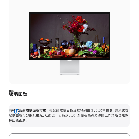
玻璃面板
两种抗反射玻璃面板可选。
标配的玻璃面板经过特别设计，反光率极低。纳米纹理
展
玻璃面板可分散反射光，从而进一步减少反光，即使在高亮光源的工作场所也能保
持出色画质。
开