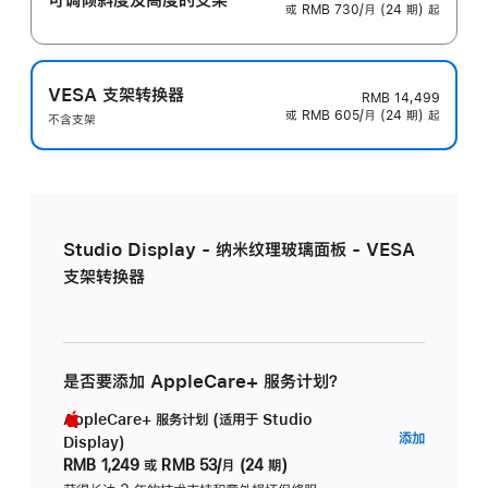
或 RMB 730/月 (24 期) 起
VESA 支架转换器
RMB 14,499
或 RMB 605/月 (24 期) 起
不含支架
Studio Display - 纳米纹理玻璃面板 - VESA
支架转换器
是否要添加 AppleCare+ 服务计划？
AppleCare+ 服务计划 (适用于 Studio
AppleC
添加
Display)
服
RMB 1,249
或
RMB 53/月 (24 期)