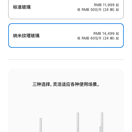
RMB 11,999
起
标准玻璃
或 RMB 500/月 (24 期) 起
RMB 14,499
起
纳米纹理玻璃
或 RMB 605/月 (24 期) 起
三种选择，灵活适应各种使用场景。
标