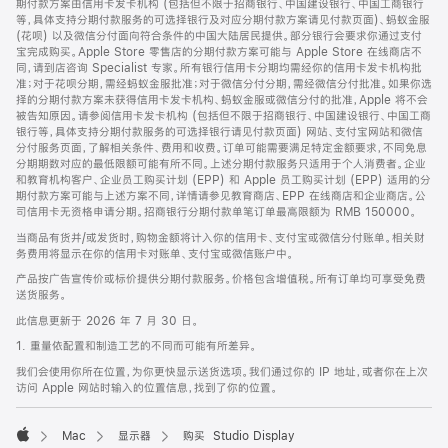
期付款方案由信用卡发卡机构 (包括但不限于招商银行、中国建设银行、中国工商银行
等，具体支持分期付款服务的可选择银行及对应分期付款方案请见付款页面)、蚂蚁金服
(花呗) 以及微信分付面向符合条件的中国大陆居民提供。部分银行会要求你通过支付
宝完成购买。Apple Store 零售店的分期付款方案可能与 Apple Store 在线商店不
同，请到店咨询 Specialist 专家。所有银行信用卡分期均需经你的信用卡发卡机构批
准；对于花呗分期，需经蚂蚁金服批准；对于微信分付分期，需经微信分付批准。如果你选
择的分期付款方案未获得信用卡发卡机构、蚂蚁金服或微信分付的批准，Apple 将不会
被告知原因。请参阅信用卡发卡机构 (包括但不限于招商银行、中国建设银行、中国工商
银行等，具体支持分期付款服务的可选择银行请见付款页面) 网站、支付宝网站和微信
分付服务页面，了解相关条件、费用和收费。订单可能需要满足特定金额要求，不同免息
分期期数对应的最低限额可能有所不同。上述分期付款服务只适用于个人消费者。企业
和教育机构客户、企业员工购买计划 (EPP) 和 Apple 员工购买计划 (EPP) 适用的分
期付款方案可能与上述方案不同，详情请参见教育商店、EPP 在线商店和企业商店。公
司信用卡无资格申请分期。招商银行分期付款单笔订单最高限额为 RMB 150000。
当商品有货并/或发货时，购物金额将计入你的信用卡、支付宝或微信分付账单。相关财
务费用将显示在你的信用卡对账单、支付宝或微信账户中。
产品按广告宣传价或标价提供分期付款服务。价格包含增值税。所有订单均可享受免费
送货服务。
此信息更新于 2026 年 7 月 30 日。
1. 重量依配置和制造工艺的不同而可能有所差异。
我们会使用你所在位置，为你更快显示送货选项。我们通过你的 IP 地址，或者你在上次
访问 Apple 网站时输入的位置信息，找到了你的位置。
Mac
显示器
购买 Studio Display