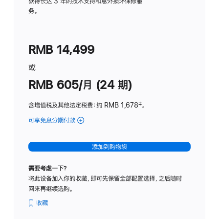
务
获得长达 3 年的技术支持和意外损坏保修服
务。
计
划
(适
RMB 14,499
用
于
或
Studio
RMB 605/月 (24 期)
Display
含增值税及其他法定税费
：约 RMB 1,678
脚
‡。
注
可享免息分期付款
(Studio
Display
-
添加到购物袋
纳
米
需要考虑一下？
纹
将此设备加入你的收藏，即可先保留全部配置选择，之后随时
理
回来再继续选购。
玻
璃
收藏
面