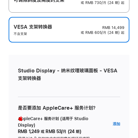
或 RMB 730/月 (24 期) 起
VESA 支架转换器
RMB 14,499
或 RMB 605/月 (24 期) 起
不含支架
Studio Display - 纳米纹理玻璃面板 - VESA
支架转换器
是否要添加 AppleCare+ 服务计划？
AppleCare+ 服务计划 (适用于 Studio
AppleC
添加
Display)
服
RMB 1,249
或
RMB 53/月 (24 期)