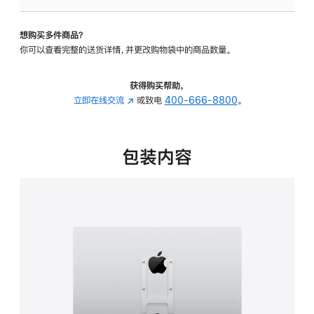
板
-
想购买多件商品？
VESA
你可以查看完整的送货详情，并更改购物袋中的商品数量。
支
架
转
获得购买帮助，
换
立即在线交流
(在
或致电
400-666-8800
。
器
新
的
窗
分
口
包装内容
期
中
付
打
款
开)
选
项)