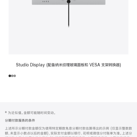
Studio Display (配备纳米纹理玻璃面板和 VESA 支架转换器)
网
脚
‡ 为近似值。金额可能随时间变动。
注
页
分期付款服务的条件
页
上述所示分期付款金额仅为使用特定期数免息分期付款估算得出的示例 (仅显示整数数
脚
额，未显示小数点以后的金额)，实际支付金额以银行、花呗或微信分付账单为准。上述分