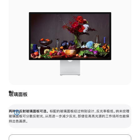
玻璃面板
两种抗反射玻璃面板可选。
标配的玻璃面板经过特别设计，反光率极低。纳米纹理
展
玻璃面板可分散反射光，从而进一步减少反光，即使在高亮光源的工作场所也能保
持出色画质。
开