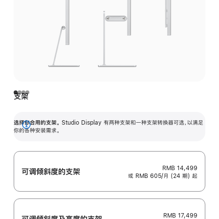
支架
选择你合用的支架。
Studio Display 有两种支架和一种支架转换器可选，以满足
展
你的各种安装需求。
开
RMB 14,499
可调倾斜度的支架
或 RMB 605/月 (24 期) 起
RMB 17,499
可调倾斜度及高‍度的支‍架